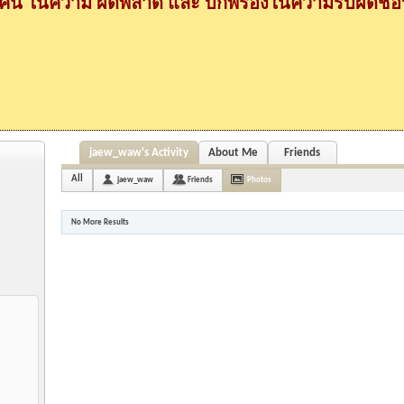
กคน ในความ ผิดพลาด และ บกพร่องในความรับผิดชอบ
jaew_waw's Activity
About Me
Friends
All
jaew_waw
Friends
Photos
No More Results