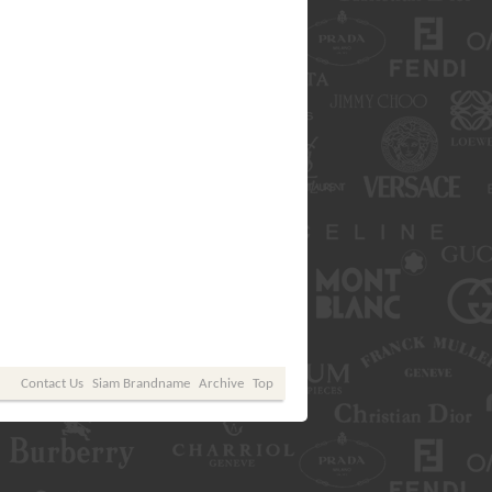
Contact Us
Siam Brandname
Archive
Top