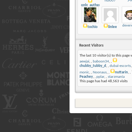
nui007
J~
only_authentic
dever
tochio
linlee
Recent Visitors
The last 10 visitor(s) to this page 
aewjai
,
baboon34
,
chubby_tubby_d
,
dubai-escorts
monic
,
Noonaus
,
nuttarin
,
Peachey
,
pplar
,
starzmania
This page has had
48,563
visits