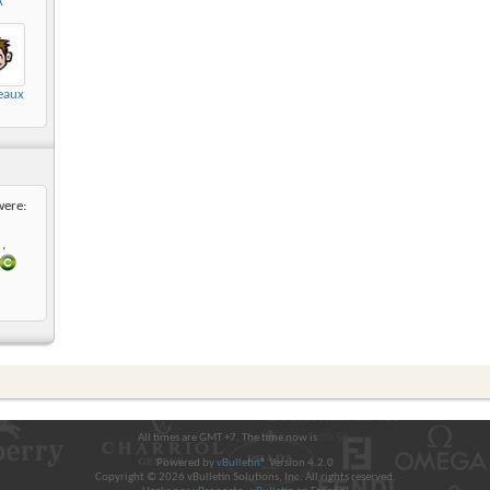
A
eaux
were:
,
All times are GMT +7. The time now is
00:58
.
Powered by
vBulletin®
Version 4.2.0
Copyright © 2026 vBulletin Solutions, Inc. All rights reserved.