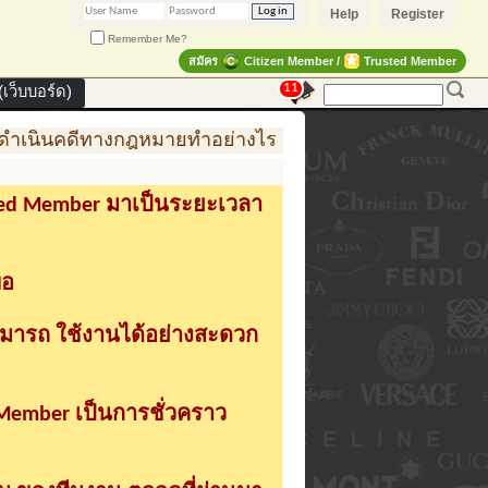
Help
Register
Remember Me?
สมัคร
Citizen Member /
Trusted Member
11
เว็บบอร์ด)
เนินคดีทางกฎหมายทำอย่างไร
การสร้าง สินค้าแฟชั่น 
sted Member มาเป็นระยะเวลา
่อ
ามารถ ใช้งานได้อย่างสะดวก
 Member เป็นการชั่วคราว