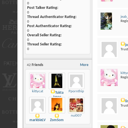
0
Post Talker Rating:
0
Thread Authenticator Rating:
jeab
Regi
0
Post Authenticator Rating:
0
Overall Seller Rating:
0
Thread Seller Rating:
jo
0
Trus
42
Friends
More
kitty
Regi
kittycat
Ppornthip
Tukta
Janes
li
Trus
nui007
markbigLV
ZomSom