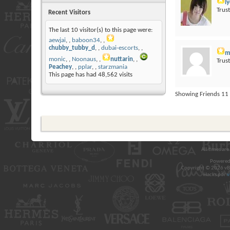
l
Trus
Recent Visitors
The last 10 visitor(s) to this page were:
aewjai
,
baboon34
,
chubby_tubby_d
,
dubai-escorts
,
m
monic
,
Noonaus
,
nuttarin
,
Trus
Peachey
,
pplar
,
starzmania
This page has had
48,562
visits
Showing Friends 11 
All times ar
Powered
Copyright © 2026 vBul
Hacks por
v