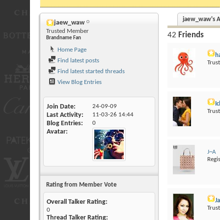
jaew_waw's Ac
jaew_waw
Trusted Member
42
Friends
Brandname Fan
Home Page
h
Find latest posts
Trus
Find latest started threads
View Blog Entries
I
Join Date
24-09-09
Trus
Last Activity
11-03-26
14:44
Blog Entries
0
Avatar
J~A
Regi
Rating from Member Vote
Ja
Overall Talker Rating:
Trus
0
Thread Talker Rating: