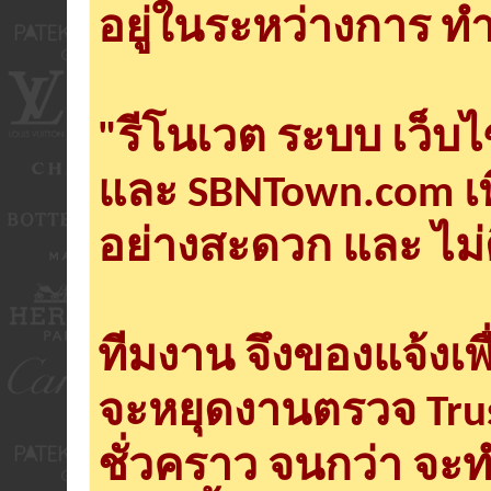
อยู่ในระหว่างการ ทำ
"รีโนเวต ระบบ เว็บ
และ SBNTown.com เพ
อย่างสะดวก และ ไม่
ทีมงาน จึงของแจ้งเพ
จะหยุดงานตรวจ Tru
ชั่วคราว จนกว่า จะ