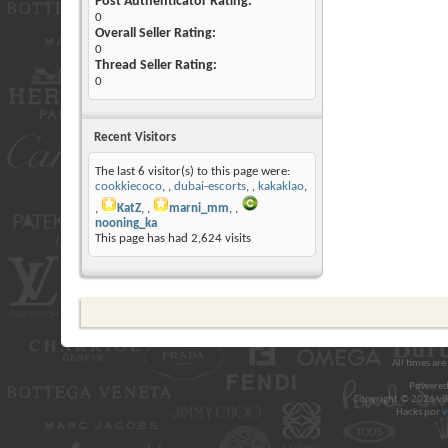
Post Authenticator Rating:
0
Overall Seller Rating:
0
Thread Seller Rating:
0
Recent Visitors
The last 6 visitor(s) to this page were:
cookkiecoco
,
dubai-escorts
,
kakaklao
,
KatZ
,
marni_mm
,
nooning_ka
This page has had
2,624
visits
All times ar
Powered
Copyright © 2026 vBul
Hacks por
v