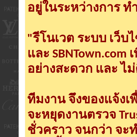
อยู่ในระหว่างการ ทำ
"รีโนเวต ระบบ เว็บ
และ SBNTown.com เพ
อย่างสะดวก และ ไม่
ทีมงาน จึงของแจ้งเพ
จะหยุดงานตรวจ Tru
ชั่วคราว จนกว่า จะ