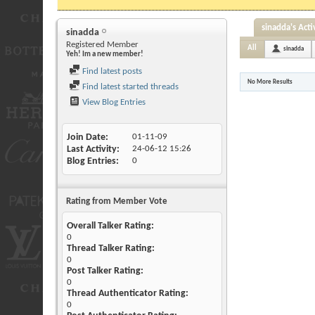
sinadda's Acti
sinadda
Registered Member
All
sinadda
Yeh! Im a new member!
Find latest posts
No More Results
Find latest started threads
View Blog Entries
Join Date
01-11-09
Last Activity
24-06-12
15:26
Blog Entries
0
Rating from Member Vote
Overall Talker Rating:
0
Thread Talker Rating:
0
Post Talker Rating:
0
Thread Authenticator Rating:
0