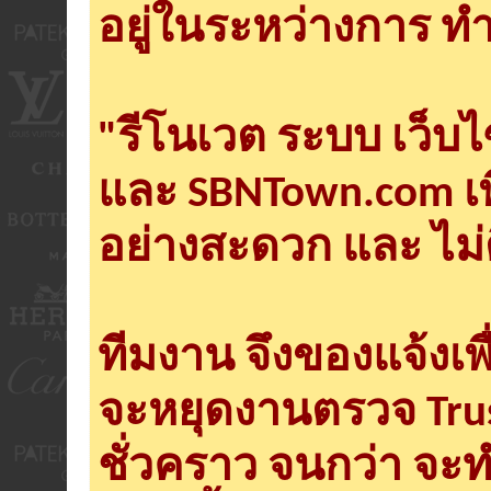
อยู่ในระหว่างการ ทำ
"รีโนเวต ระบบ เว็บ
และ SBNTown.com เพ
อย่างสะดวก และ ไม่
ทีมงาน จึงของแจ้งเพ
จะหยุดงานตรวจ Tru
ชั่วคราว จนกว่า จะ