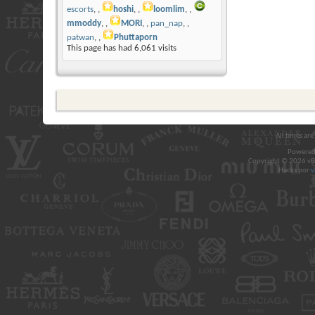
escorts
,
hoshi
,
loomlim
,
mmoddy
,
MORI
,
pan_nap
,
patwan
,
Phuttaporn
This page has had
6,061
visits
All times ar
Powered
Copyright © 2026 vBul
Hacks por
v