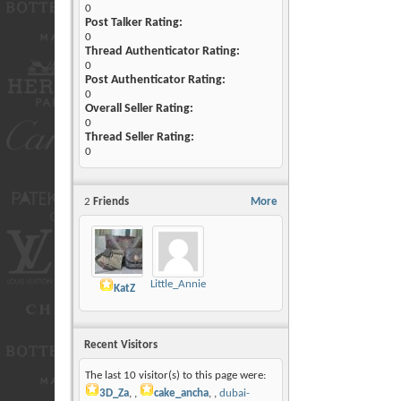
0
Post Talker Rating:
0
Thread Authenticator Rating:
0
Post Authenticator Rating:
0
Overall Seller Rating:
0
Thread Seller Rating:
0
2
Friends
More
Little_Annie
KatZ
Recent Visitors
The last 10 visitor(s) to this page were:
3D_Za
,
cake_ancha
,
dubai-