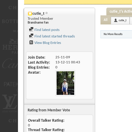
cutie_t's Activ
cutie_t
Trusted Member
All
cutie_t
Brandname Fan
Find latest posts
No More Results
Find latest started threads
View Blog Entries
Join Date
25-11-09
Last Activity
13-12-11
00:43
Blog Entries
0
Avatar
Rating from Member Vote
Overall Talker Rating:
0
Thread Talker Rating: