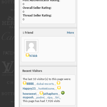
Post Authenticator Rating:
0
Overall Seller Rating:
0
Thread Seller Rating:
0
1
Friend
More
hi kick
Recent Visitors
The last 10 visitor(s) to this page were:
BiBiBi
,
dubai-escorts
,
Happyy23
,
hottiekissme
,
howsweet
,
juthaphorn
,
mypooh
,
podmi
,
sipa
,
Siri_
This page has had
7,926
visits