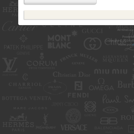
All times ar
Powered
Copyright © 2026 vBul
Hacks por
v