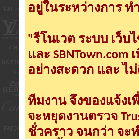
อยู่ในระหว่างการ ทำ
"รีโนเวต ระบบ เว็บ
และ SBNTown.com เพ
อย่างสะดวก และ ไม่
ทีมงาน จึงของแจ้งเพ
จะหยุดงานตรวจ Tru
ชั่วคราว จนกว่า จะ