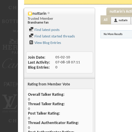
nuttarin's Acti
nuttarin
Trusted Member
All
nuttarin
Brandname Fan
Find latest posts
No More Results
Find latest started threads
View Blog Entries
Join Date
05-02-10
Last Activity
07-08-18
07:11
Blog Entries
0
Rating from Member Vote
Overall Talker Rating:
0
Thread Talker Rating:
0
Post Talker Rating:
0
Thread Authenticator Rating:
0