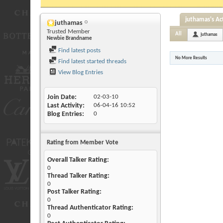
juthamas's Act
juthamas
Trusted Member
All
juthamas
Newbie Brandname
Find latest posts
No More Results
Find latest started threads
View Blog Entries
Join Date
02-03-10
Last Activity
06-04-16
10:52
Blog Entries
0
Rating from Member Vote
Overall Talker Rating:
0
Thread Talker Rating:
0
Post Talker Rating:
0
Thread Authenticator Rating:
0