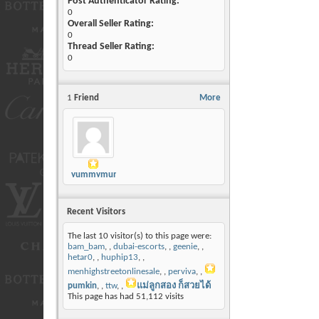
Post Authenticator Rating:
0
Overall Seller Rating:
0
Thread Seller Rating:
0
1
Friend
More
yummymummy
Recent Visitors
The last 10 visitor(s) to this page were:
bam_bam
,
dubai-escorts
,
geenie
,
hetar0
,
huphip13
,
menhighstreetonlinesale
,
perviva
,
pumkin
,
ttw
,
แม่ลูกสอง ก็สวยได้
This page has had
51,112
visits