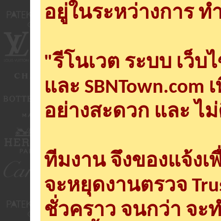
อยู่ในระหว่างการ ทำ
"รีโนเวต ระบบ เว็บ
และ SBNTown.com เพ
อย่างสะดวก และ ไม่
ทีมงาน จึงของแจ้งเพ
จะหยุดงานตรวจ Tru
ชั่วคราว จนกว่า จะ