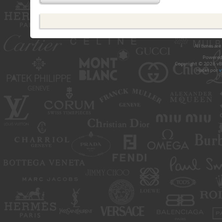
All times ar
Powered
Copyright © 2026 vBul
Hacks por
v