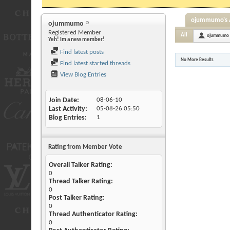
ojummumo's A
ojummumo
Registered Member
All
ojummumo
Yeh! Im a new member!
Find latest posts
No More Results
Find latest started threads
View Blog Entries
Join Date
08-06-10
Last Activity
05-08-26
05:50
Blog Entries
1
Rating from Member Vote
Overall Talker Rating:
0
Thread Talker Rating:
0
Post Talker Rating:
0
Thread Authenticator Rating:
0