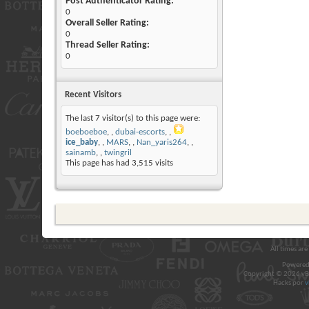
Post Authenticator Rating:
0
Overall Seller Rating:
0
Thread Seller Rating:
0
Recent Visitors
The last 7 visitor(s) to this page were:
boeboeboe
,
dubai-escorts
,
ice_baby
,
MARS
,
Nan_yaris264
,
sainamb
,
twingril
This page has had
3,515
visits
All times ar
Powered
Copyright © 2026 vBul
Hacks por
v