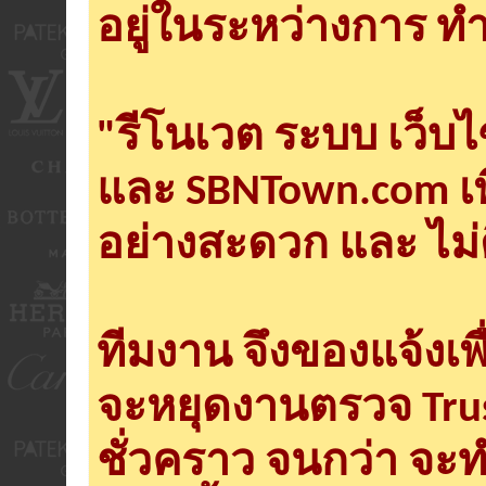
อยู่ในระหว่างการ ทำ
"รีโนเวต ระบบ เว็บ
และ SBNTown.com เพ
อย่างสะดวก และ ไม่
ทีมงาน จึงของแจ้งเพ
จะหยุดงานตรวจ Tru
ชั่วคราว จนกว่า จะ