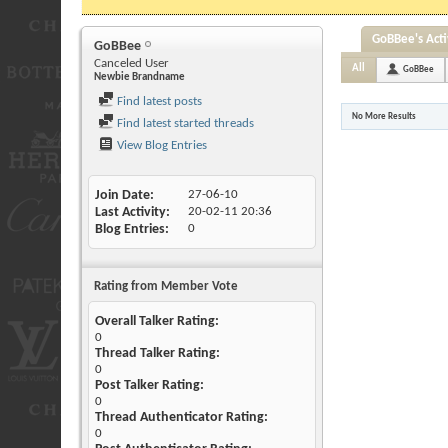
GoBBee's Acti
GoBBee
Canceled User
All
GoBBee
Newbie Brandname
Find latest posts
No More Results
Find latest started threads
View Blog Entries
Join Date
27-06-10
Last Activity
20-02-11
20:36
Blog Entries
0
Rating from Member Vote
Overall Talker Rating:
0
Thread Talker Rating:
0
Post Talker Rating:
0
Thread Authenticator Rating:
0