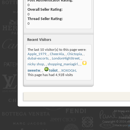
Post Authenticator Rating:
0
Overall Seller Rating:
0
Thread Seller Rating:
0
Recent Visitors
The last 10 visitor(s) to this page were:
Apple_1979
,
CheerAla
,
Chictopia
,
dubai-escorts
,
LondonHighStreet
,
nicky shop
,
shopping_maniagirl.
,
sweetw
,
toiiot
,
XOXOGIrL
This page has had
4,928
visits
All times ar
Powered
Copyright © 2026 vBul
Hacks por
v