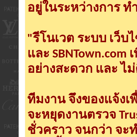
อยู่ในระหว่างการ ทำ
"รีโนเวต ระบบ เว็บ
และ SBNTown.com เพ
อย่างสะดวก และ ไม่
ทีมงาน จึงของแจ้งเพ
จะหยุดงานตรวจ Tru
ชั่วคราว จนกว่า จะ