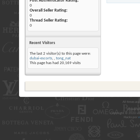
Post Authenticator Rating:
0
Overall Seller Rating:
0
Thread Seller Rating:
0
Recent Visitors
The last 2 visitor(s) to this page were:
dubai-escorts
,
tong_nat
This page has had
20,169
visits
All times ar
Powered
Copyright © 2026 vBul
Hacks por
v