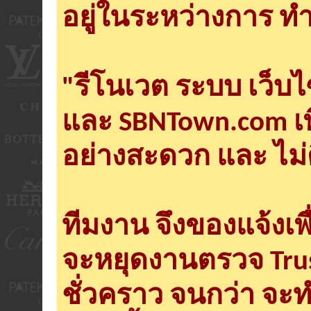
อยู่ในระหว่างการ ทำ
"รีโนเวต ระบบ เว็บ
และ SBNTown.com เพ
อย่างสะดวก และ ไม่
ทีมงาน จึงของแจ้งเพ
จะหยุดงานตรวจ Tru
ชั่วคราว จนกว่า จะ