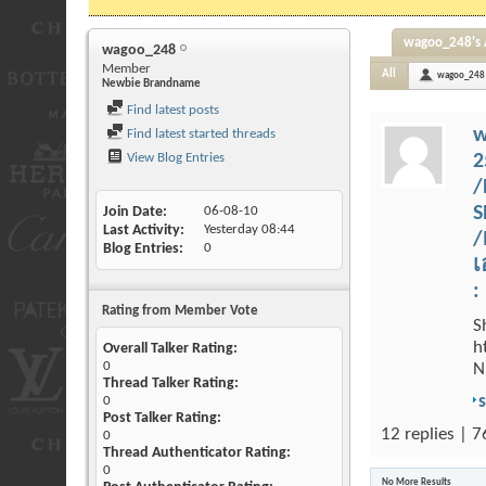
wagoo_248's A
wagoo_248
Member
All
wagoo_248
Newbie Brandname
Find latest posts
w
Find latest started threads
View Blog Entries
2
/
S
Join Date
06-08-10
Last Activity
Yesterday
08:44
/
Blog Entries
0
เ
:
Rating from Member Vote
S
h
Overall Talker Rating:
0
N
Thread Talker Rating:
0
Post Talker Rating:
12 replies | 7
0
Thread Authenticator Rating:
0
No More Results