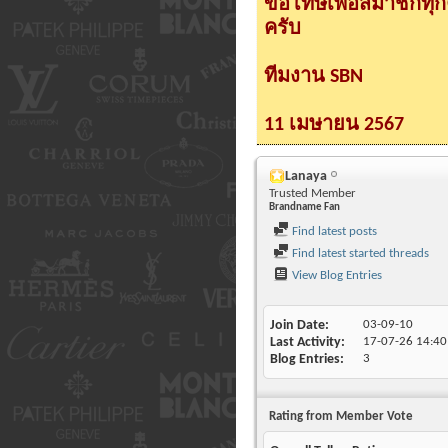
ขอโทษเพื่อสมาชิกทุ
ครับ
ทีมงาน SBN
11 เมษายน 2567
Lanaya
Trusted Member
Brandname Fan
Find latest posts
Find latest started threads
View Blog Entries
Join Date
03-09-10
Last Activity
17-07-26
14:40
Blog Entries
3
Rating from Member Vote