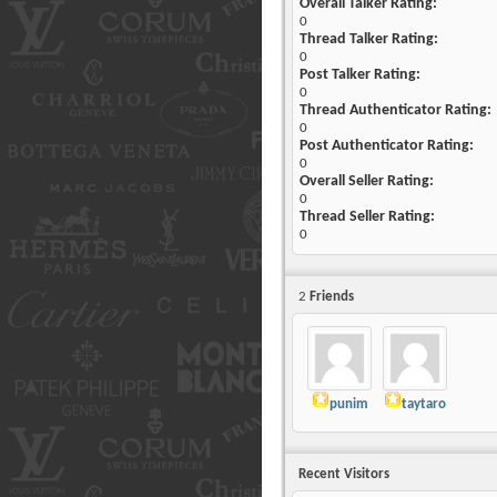
Overall Talker Rating:
0
Thread Talker Rating:
0
Post Talker Rating:
0
Thread Authenticator Rating:
0
Post Authenticator Rating:
0
Overall Seller Rating:
0
Thread Seller Rating:
0
2
Friends
punim
taytaro
Recent Visitors