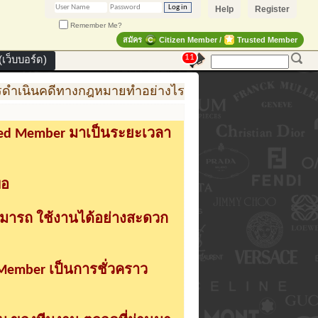
Help
Register
Remember Me?
สมัคร
Citizen Member /
Trusted Member
11
เว็บบอร์ด)
ำเนินคดีทางกฎหมายทำอย่างไร
การสร้าง สินค้าแฟชั่น
sted Member มาเป็นระยะเวลา
่อ
ามารถ ใช้งานได้อย่างสะดวก
 Member เป็นการชั่วคราว