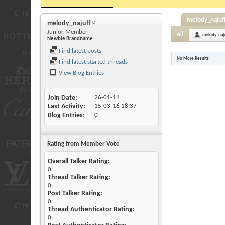
melody_najuff'
melody_najuff
Junior Member
All
melody_naju
Newbie Brandname
Find latest posts
No More Results
Find latest started threads
View Blog Entries
Join Date
26-01-11
Last Activity
15-03-16
18:37
Blog Entries
0
Rating from Member Vote
Overall Talker Rating:
0
Thread Talker Rating:
0
Post Talker Rating:
0
Thread Authenticator Rating:
0