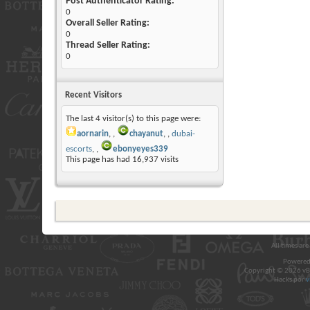
Post Authenticator Rating:
0
Overall Seller Rating:
0
Thread Seller Rating:
0
Recent Visitors
The last 4 visitor(s) to this page were:
aornarin
,
chayanut
,
dubai-
escorts
,
ebonyeyes339
This page has had
16,937
visits
All times ar
Powered
Copyright © 2026 vBul
Hacks por
v