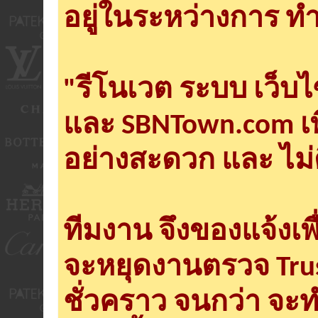
อยู่ในระหว่างการ ทำ
"รีโนเวต ระบบ เว็บ
และ SBNTown.com เพ
อย่างสะดวก และ ไม่
ทีมงาน จึงของแจ้งเพ
จะหยุดงานตรวจ Tru
ชั่วคราว จนกว่า จะ