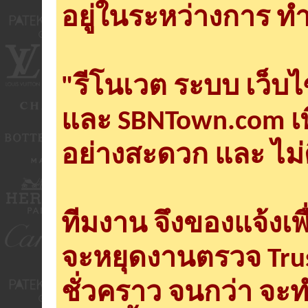
อยู่ในระหว่างการ ทำ
"รีโนเวต ระบบ เว็บ
และ SBNTown.com เพ
อย่างสะดวก และ ไม่
ทีมงาน จึงของแจ้งเพ
จะหยุดงานตรวจ Tru
ชั่วคราว จนกว่า จะ