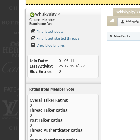
Whiskypigy's A
Whiskypigy
Citizen Member
All
Whiskypigy
Brandname Fan
Find latest posts
No More Results
Find latest started threads
View Blog Entries
Join Date
01-05-11
Last Activity
25-12-15
18:27
Blog Entries
0
Rating from Member Vote
Overall Talker Rating:
0
Thread Talker Rating:
0
Post Talker Rating:
0
Thread Authenticator Rating:
0