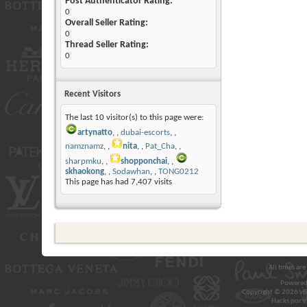
Post Authenticator Rating:
0
Overall Seller Rating:
0
Thread Seller Rating:
0
Recent Visitors
The last 10 visitor(s) to this page were:
artynatto
,
dubai-escorts
,
namznamz
,
nita
,
Pat_Cha
,
sharpmku
,
shopponchai
,
skhaokong
,
Sodawhan
,
TONG0212
This page has had
7,407
visits
All times ar
Powered
Copyright © 2026 vBul
Hacks por
v