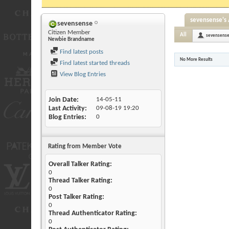
sevensense's 
sevensense
Citizen Member
All
sevensens
Newbie Brandname
Find latest posts
No More Results
Find latest started threads
View Blog Entries
Join Date
14-05-11
Last Activity
09-08-19
19:20
Blog Entries
0
Rating from Member Vote
Overall Talker Rating:
0
Thread Talker Rating:
0
Post Talker Rating:
0
Thread Authenticator Rating:
0