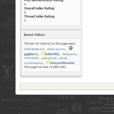
Post Authenticator Rating:
0
Overall Seller Rating:
0
Thread Seller Rating:
0
Recent Visitors
The last 10 visitor(s) to this page were:
AntiFakeBrand
,
dubai-escorts
,
gagaberry
,
KuRoMiDy
,
littlepenny
,
OhhOtAtO
,
paeryposie
,
phaal
,
Sunshineshop
,
theeyeofthewind
This page has had
13,488
visits
All times ar
Powered
Copyright © 2026 vBul
Hacks por
v