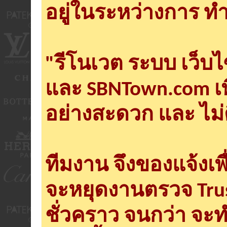
อยู่ในระหว่างการ ทำ
"รีโนเวต ระบบ เว็บ
และ SBNTown.com เพ
อย่างสะดวก และ ไม่
ทีมงาน จึงของแจ้งเพ
จะหยุดงานตรวจ Tru
ชั่วคราว จนกว่า จะ