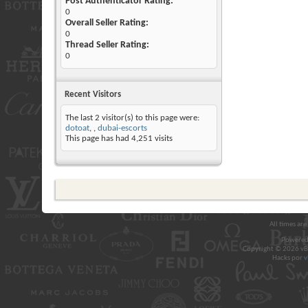
Post Authenticator Rating:
0
Overall Seller Rating:
0
Thread Seller Rating:
0
Recent Visitors
The last 2 visitor(s) to this page were:
dotoat
,
dubai-escorts
This page has had
4,251
visits
All times ar
Powered
Copyright © 2026 vBul
Hacks por
v