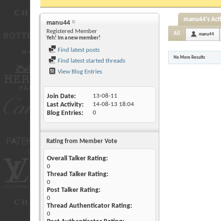
manu44's Acti
manu44
Registered Member
All
manu44
Yeh! Im a new member!
Find latest posts
No More Results
Find latest started threads
View Blog Entries
Join Date
13-08-11
Last Activity
14-08-13
18:04
Blog Entries
0
Rating from Member Vote
Overall Talker Rating:
0
Thread Talker Rating:
0
Post Talker Rating:
0
Thread Authenticator Rating:
0