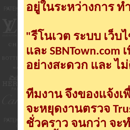
อยู่ในระหว่างการ ทำ
"รีโนเวต ระบบ เว็บ
และ SBNTown.com เพ
อย่างสะดวก และ ไม่
ทีมงาน จึงของแจ้งเพ
จะหยุดงานตรวจ Tru
ชั่วคราว จนกว่า จะ