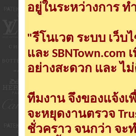
อยู่ในระหว่างการ ทำ
"รีโนเวต ระบบ เว็บ
และ SBNTown.com เพ
อย่างสะดวก และ ไม่
ทีมงาน จึงของแจ้งเพ
จะหยุดงานตรวจ Tru
ชั่วคราว จนกว่า จะ