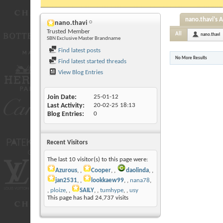
nano.thavi's A
nano.thavi
Trusted Member
All
nano.thavi
SBN Exclusive Master Brandname
Find latest posts
No More Results
Find latest started threads
View Blog Entries
Join Date
25-01-12
Last Activity
20-02-25
18:13
Blog Entries
0
Recent Visitors
The last 10 visitor(s) to this page were:
Azurous
,
Cooper
,
daolinda
,
jan2531
,
lookkaew99
,
nana78
,
ploize
,
SAILY
,
tumhype
,
usy
This page has had
24,737
visits