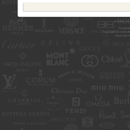
All times ar
Powered
Copyright © 2026 vBul
Hacks por
v