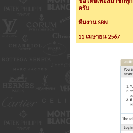
ขอโทษเพื่อสมาชิกทุ
ครับ
ทีมงาน SBN
11 เมษายน 2567
vBull
You a
sever
Yo
Yo
a
If
ac
The ad
Log i