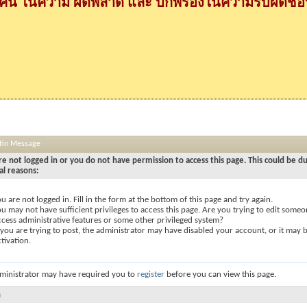
กคน ในความ ผิดพลาด และ บกพร่องในความรับผิดชอบ
etin Message
re not logged in or you do not have permission to access this page. This could be d
al reasons:
u are not logged in. Fill in the form at the bottom of this page and try again.
u may not have sufficient privileges to access this page. Are you trying to edit someon
ccess administrative features or some other privileged system?
 you are trying to post, the administrator may have disabled your account, or it may 
tivation.
ministrator may have required you to
register
before you can view this page.
n