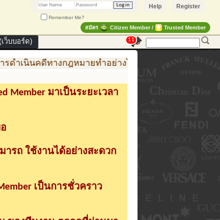
Help
Register
Remember Me?
สมัคร
Citizen Member /
Trusted Member
11
เว็บบอร์ด)
รดำเนินคดีทางกฎหมายทำอย่างไร
การสร้าง สินค้าแฟช
sted Member มาเป็นระยะเวลา
่อ
ามารถ ใช้งานได้อย่างสะดวก
 Member เป็นการชั่วคราว