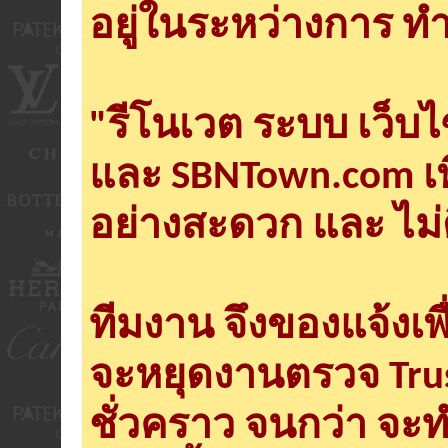
อยู่ในระหว่างการ ทำ
"รีโนเวต ระบบ เว็บ
และ SBNTown.com เพ
อย่างสะดวก และ ไม่
ทีมงาน จึงของแจ้งเพ
จะหยุดงานตรวจ Tru
ชั่วคราว จนกว่า จะ