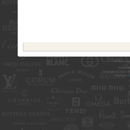
All times ar
Powered
Copyright © 2026 vBul
Hacks por
v