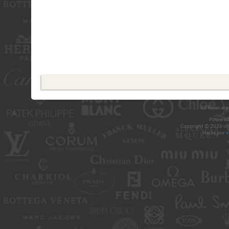
All times ar
Powered
Copyright © 2026 vBul
Hacks por
v