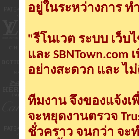
อยู่ในระหว่างการ ทำ
"รีโนเวต ระบบ เว็บ
และ SBNTown.com เพ
อย่างสะดวก และ ไม่
ทีมงาน จึงของแจ้งเพ
จะหยุดงานตรวจ Tru
ชั่วคราว จนกว่า จะ