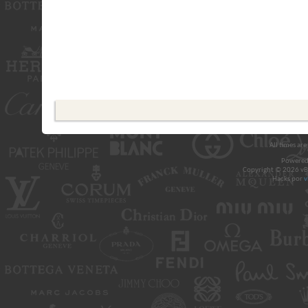
All times ar
Powered
Copyright © 2026 vBul
Hacks por
v