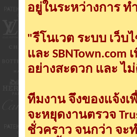
อยู่ในระหว่างการ ทำ
"รีโนเวต ระบบ เว็บ
และ SBNTown.com เพ
อย่างสะดวก และ ไม่
ทีมงาน จึงของแจ้งเพ
จะหยุดงานตรวจ Tru
ชั่วคราว จนกว่า จะ