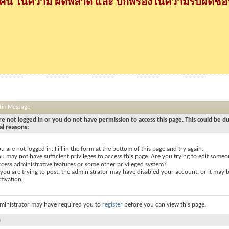
กคน ในความ ผิดพลาด และ บกพร่องในความรับผิดชอบ
etin Message
re not logged in or you do not have permission to access this page. This could be d
al reasons:
u are not logged in. Fill in the form at the bottom of this page and try again.
u may not have sufficient privileges to access this page. Are you trying to edit someon
ccess administrative features or some other privileged system?
 you are trying to post, the administrator may have disabled your account, or it may 
tivation.
ministrator may have required you to
register
before you can view this page.
n