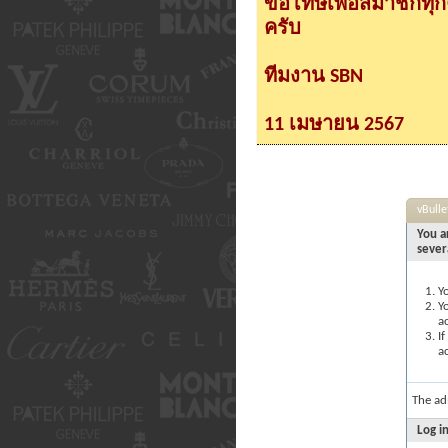
ขอโทษเพื่อสมาชิกทุ
ครับ
ทีมงาน SBN
11 เมษายน 2567
vBull
You a
sever
Yo
Yo
a
If
ac
The ad
Log i