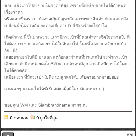
ชอบ แล้วเอาไปลงขายในราคาที่สูง เพราะห้องซื้อ-ขายไม่ได้กำหนด
เรื่องราคา
หรือแลกชั่วคราว...ก้ออาจเกิดปัญหากับสภาพของสินค้า ก่อนและหลัง
เปลี่ยนมือไม่ตรงกัน จะต้องเสียค่าปรับกี่ % หรืออะไรยังไง
เกิดคำถามนี้ขึ้นมาเพราะ...เรามีกระเป๋าที่มีคุณค่าทางจิตใจหลายใบ ที่
ไม่ต้องการขาย แต่ก้ออยากได้ใบอื่นมาใช้ โดยที่ไม่อยากควักกระเป๋า
อีก...อิอิ
เลยอยากเอาใบที่มี มาแลก แต่ก้อกลัวว่าคนที่มาแลกไป จะทำกระเป๋า
เสียหาย ถ้านิดหน่อยคงไม่ซีเรียส แต่ถ้าคนมีลูก อาจเกิดปัญหาได้โดย
ไม่ได้คาดคิด
เหมือนเรา ที่มีกระเป๋าใบนึง นมลูกหกใส่...เสียดายมากมายยยยย
ถามเฉยๆ นะคะ ไม่ได้ซีเรียสค่ะ เผื่อมีใคร คิดแบบเรา :)
ขอบคุณ WM และ Siambrandname มากๆ ค่ะ
0 ขอบคุณ
0 ถูกใจที่สุด
#20