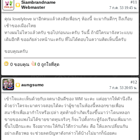
Siambrandname
#11
Webmaster
7 ก.ค. 53 19:45 น.
คุณ lovelylove มาอีกคนแล้วสงสัยเพื่อนๆ ห้องนี้ จะมากันดึกๆ ถึงเกือบ
เช้าของเมืองไทย
ทางผมไม่ไหวแล้วครับ ขอไปก่อนนะครับ วันนี้ ถ้ามีใครมาจังหวะแบบ
เดิมอีกที ขออภัยล่วงหน้านะครับ ที่ไม่ได้ตอบในความคิดเห็นนี้ครับ
ขอบคุณครับ
0 ขอบคุณ
0 ถูกใจที่สุด
#12
aungsumc
7 ก.ค. 53 20:05 น.
เข้าใจและเห็นด้วยกับเจตนาอันดีของ WM นะคะ แต่อยากให้คำนึงถึง
ด้วยว่าใครจะมาตรวจสอบได้คะว่าผู้ขายในห้องนี้หลอกขายเพื่อน
สมาชิกเพื่อเอากำไรหรือเปล่า สุดท้ายถ้าเกิดเรื่องขึ้นมาว่าโดนหลอก
ขายของแพงไม่ได้ขายขาดทุนจริงๆ ก็จะไปตั้งกระทู้ร้องเรียนเพิ่มมาก
ขึ้นไปอีกนะคะ จึงอยากจะให้กันไว้ดีกว่าแก้ค่ะ คือ ให้แลกเปลี่ยนกัน
อย่างเดียวพอ จะช่วยลดปัญหาดังกล่าวได้บ้างไม่มากก็น้อยคะ