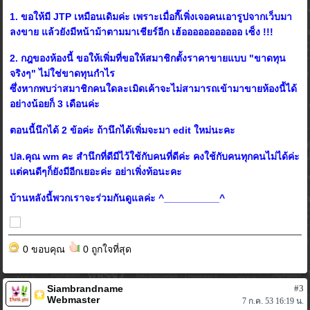
1. ขอให้มี JTP เหมือนเดิมค่ะ เพราะเมื่อกี๊เพิ่งเจอคนเอารูปจากเว็บมา
ลงขาย แล้วยังมีหน้าม้าตามมาเชียร์อีก เฮ้อออออออออออ เซ็ง !!!
2. กฎของห้องนี้ ขอให้เพิ่มที่ขอให้สมาชิกตั้งราคาขายแบบ "ขาดทุน
จริงๆ" ไม่ใช่ขาดทุนกำไร
ซึ่งหากพบว่าสมาชิกคนใดละเมิดเค้าจะไม่สามารถเข้ามาขายห้องนี้ได้
อย่างน้อยก็ 3 เดือนค่ะ
ตอนนี้นึกได้ 2 ข้อค่ะ ถ้านึกได้เพิ่มจะมา edit ใหม่นะคะ
ปล.คุณ wm คะ สำนึกที่ดีมีไว้ใช้กับคนที่ดีค่ะ คงใช้กับคนทุกคนไม่ได้ค่ะ
แต่คนดีๆก็ยังมีอีกเยอะค่ะ อย่าเพิ่งท้อนะคะ
บ้านหลังนี้พวกเราจะร่วมกันดูแลค่ะ ^__________^
0 ขอบคุณ
0 ถูกใจที่สุด
Siambrandname
#3
Webmaster
7 ก.ค. 53 16:19 น.