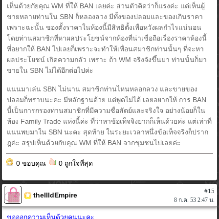
เห็นด้วยกัยคุณ WM ที่ให้ BAN เลยค่ะ ส่วนตัวคิดว่าก็แรงค่ะ แต่เห็นผู้
ขายหลายท่านใน SBN ก็หลองลวง มีทั้งของปลอมและของเกินราคา
เพราะฉะนั้น ของตั้งราคาในห้องนี้มีสิทธิตั้งเพื่อหวังผลกำไรแน่นอน
โดยท่านสมาชิกที่หาผลประโยชน์จากห้องที่น่าเชื่อถือเรื่องราคาห้องนี้
ที่อยากให้ BAN ไปเลยก็เพราะจะทำให้เพื่อนสมาชิกท่านนั้นๆ ที่จะหา
ผลประโยชน์ เกิดความกลัว เพราะ ถ้า WM จริงจังขึ้นมา ท่านนั้นก็มา
ขายใน SBN ไม่ได้อีกต่อไปค่ะ
แนนมาเล่น SBN ไม่นาน สมาชิกท่านไหนหลอกลวง และขายของ
ปลอมก็ทราบนะคะ มีหลักฐานด้วย แต่พูดไม่ได้ เลยอยากให้ การ BAN
นี้เป็นการกรองท่านสมาชิกที่มีความซื่อสัตย์และจริงใจ อย่างน้อยก็ใน
ห้อง Family Trade แห่งนี้ค่ะ ที่ว่าหาข้อเท็จจิงยากก็เห็นด้วยค่ะ แต่เท่าที่
แนนพบมาใน SBN นะคะ สุดท้าย ในระยะเวลาหนึ่งข้อเท็จจริงก็ปราก
ฎค่ะ สรุปเห็นด้วยกับคุณ WM ที่ให้ BAN จากชุมชนไปเลยค่ะ
0 ขอบคุณ
0 ถูกใจที่สุด
#15
theIIIdEmpire
8 ก.ค. 53 2:47 น.
ขอออกความเห็นด้วยคนนะคะ