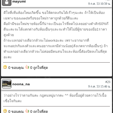
mayumi
9 ก.ค. 53 10:59 น.
ดีใจที่เห๊นห้องใหมเกิดขึ้น ขอให้ตกลงกันได้เร๊วๆนะคะ ถ้าให้เป๊นห้อง
เฉพาะของusedหรือของใหม่ราคาถูกด้วยก๊ดีนะคะ
คือถ้ามีของใหม่ขายห้องนี้ก๊น่าจะเป๊นอะไรที่ลดไปเลยอย่างตําสัก50%ก๊
ดีนะคะจะได้แตกต่างกับห้องอื่นๆและจะทําให้ไม่มีผู้ขายของมือ1ราคา
สูงด้วย
ถ้าจะแลกอย่างเดียวกลัวจะไม่workอะคะ เพราะยากมากที่
จะmatchกันลงตัวและคนอยากแลกมีส่วนน้อย(สังเกตจากห้องอึ่นๆ) ถ้า
ทำแลกอย่างเดียวกลัวจะไม่ค่อยมีคนสนใจและห้องนี้ตัองปิดลงในที่สุด
อะคะ
0 ขอบคุณ
0 ถูกใจที่สุด
#21
noona_na
9 ก.ค. 53 15:46 น.
ว่าอย่างไรว่าตามกันคะ กฎคนหมู่มากคะ ^^ ห้องนี้อยู่ด้วยความไว้เนื้อ
เชื่อใจกันคะ
0 ขอบคุณ
0 ถูกใจที่สุด