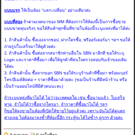
แบบแรก
ให้เป็นห้อง "แลก-เปลี่ยน" อย่างเดียวค่ะ
แบบที่สอง
ถ้าตามเจตนาของ WM ที่ต้องการให้ห้องนี้เป็นการซื้อขาย
แบบขาดทุนจริงๆ ขอให้สินค้าทุกชิ้นที่ขายในห้องนี้ระบุแหล่งที่มาได้ค่ะ
1. ถ้าสินค้านั้น ซื้อเองจากชอป, ฝากใครซื้อ, พรีออร์เดอร์มา ฯลฯ ขอให้
ถ่ายรูปใบเสร็จมาให้ดูด้วยค่ะ
2. ถ้าสินค้านั้น ซื้อต่อจากสมาชิกท่านอื่นใน SBN มาอีกที ขอให้ระบุ
Login และราคาที่ซื้อมา เพื่อให้ลูกค้าที่สนใจตรวจสอบกับเจ้าของเดิม
ได้ค่ะ
3. ถ้าสินค้านั้น ซื้อจากนอก SBN ขอให้ระบุร้านค้าที่ซื้อมา พร้อมเบอร์
โทร/อีเมล์ติดต่อ + ราคาที่ซื้อมาด้วยค่ะ (ขอเป็นร้านที่มีหน้าร้าน หรือ
เป็นร้านออนไลน์ที่มีตัวตนนะคะ)
ถ้าระบุแหล่งที่มาไม่ได้ ไม่ว่าจะเหตุผลใด เช่น ซื้อนานแล้ว, ใบเสร็จ
หาย, จำไม่ได้ว่าซื้อจากใครมา, จำราคาที่ซื้่อมาไม่ได้ ฯลฯ
ก็ขอให้ลงขายในห้องที่เปิดให้ขายไว้อยู่แล้วค่ะ เพราะมันไม่ได้ดูแตก
ต่างเลย ไม่ต้องมาลงซ้ำที่ห้องนี้อีก กระทู้จะได้ไม่ซ้ำๆ ดูรกๆ ด้วยค่ะ