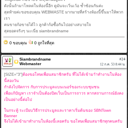
ดังนั้นถ้ามาโหลดในห้องนี้อีก ดูมันจะเวิ่นเว้อ ซ้ำซ้อนกันค่ะ
สุดท้ายค่ะขอขอบคุณ WEBMASTE มากมายที่สร้างห้องนี้ขึ้นมาให้พวก
เรา
คนขายก้อขายได้ไว ลูกค้าก้อซื้อกันไปอย่างสบายใจ
สุดยอดจริงๆ นะเนี่ย siambrandname
0 ขอบคุณ
0 ถูกใจที่สุด
Siambrandname
#24
Webmaster
12 ก.ค. 53 8:44 น.
[SIZE="3"]
ต้องขอโทษเพื่อนสมาชิกครับ ที่ไม่ได้เข้ามาำทำงานในห้อง
นี้สองวัน
กำลังไปจัดการ กับการประมูลแบนเนอร์ของระบบชุมชน
เพื่อแก้ปัญหา เราจำเป็นต้องปิดเว็บเป็นการถาวร หากสถานการณ์ยังคง
เป็นอย่างนี้ต่อไป
ในกระทู้ ระเบียบวิธีการประมูลและราคาเริ่มต้นของ SBNTown
Banner
จึงไม่ได้เข้ามาทำงานในห้องนี้เลยครับ ขอโทษเพื่อนสมาชิกทุกคนครับ