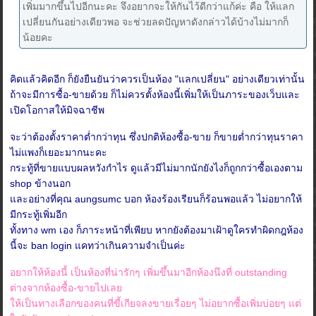
เพิ่มมากขึ้นไปอีกนะคะ จึงอยากจะให้กันไว้ดีกว่าแก้ค่ะ คือ ให้แลก
เปลี่ยนกันอย่างเดียวพอ จะช่วยลดปัญหาดังกล่าวได้บ้างไม่มากก็
น้อยคะ
คิดแล้วคิดอีก ก็ยังยืนยันว่าควรเป็นห้อง "แลกเปลี่ยน" อย่างเดียวเท่านั้น
ถ้าจะมีการซื้อ-ขายด้วย ก็ไม่ควรตั้งห้องนี้เพิ่มให้เป็นภาระของเว็บและ
เปิดโอกาสให้มิจฉาชีพ
จะว่าต้องตั้งราคาต่ำกว่าทุน ซึ่งปกติห้องซื้อ-ขาย ก็ขายต่ำกว่าทุนราคา
ไม่แพงก็เยอะมากนะคะ
กระทู้ที่ขายแบบผลหวังกำไร ดูแล้วมีไม่มากนักยังไงก็ถูกกว่าซื้อเองตาม
shop ข้างนอก
และอย่างที่คุณ aungsumc บอก ห้องร้องเรียนก็ร้อนพอแล้ว ไม่อยากให้
มีกระทู้เพิ่มอีก
ทั้งทาง wm เอง ก็ภาระหน้าที่เพียบ หากยังต้องมาเฝ้าดูใครทำผิดกฎห้อง
นี้จะ ban login แคทว่าเกินความจำเป็นค่ะ
อยากให้ห้องนี้ เป็นห้องที่น่ารักๆ เพิ่มขึ้นมาอีกห้องนึงที่ outstanding
ต่างจากห้องซื้อ-ขายไปเลย
ให้เป็นทางเลือกของคนที่ขี้เกียจลงขายเรื่อยๆ ไม่อยากซื้อเพิ่มบ่อยๆ แต่