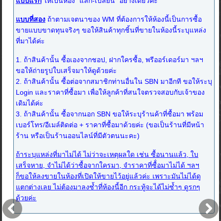
แบบแรก
ให้เป็นห้อง "แลก-เปลี่ยน" อย่างเดียวค่ะ
แบบที่สอง
ถ้าตามเจตนาของ WM ที่ต้องการให้ห้องนี้เป็นการซื้อ
ขายแบบขาดทุนจริงๆ ขอให้สินค้าทุกชิ้นที่ขายในห้องนี้ระบุแหล่ง
ที่มาได้ค่ะ
1. ถ้าสินค้านั้น ซื้อเองจากชอป, ฝากใครซื้อ, พรีออร์เดอร์มา ฯลฯ
ขอให้ถ่ายรูปใบเสร็จมาให้ดูด้วยค่ะ
2. ถ้าสินค้านั้น ซื้อต่อจากสมาชิกท่านอื่นใน SBN มาอีกที ขอให้ระบุ
Login และราคาที่ซื้อมา เพื่อให้ลูกค้าที่สนใจตรวจสอบกับเจ้าของ
เดิมได้ค่ะ
3. ถ้าสินค้านั้น ซื้อจากนอก SBN ขอให้ระบุร้านค้าที่ซื้อมา พร้อม
เบอร์โทร/อีเมล์ติดต่อ + ราคาที่ซื้อมาด้วยค่ะ (ขอเป็นร้านที่มีหน้า
ร้าน หรือเป็นร้านออนไลน์ที่มีตัวตนนะคะ)
ถ้าระบุแหล่งที่มาไม่ได้ ไม่ว่าจะเหตุผลใด เช่น ซื้อนานแล้ว, ใบ
เสร็จหาย, จำไม่ได้ว่าซื้อจากใครมา, จำราคาที่ซื้่อมาไม่ได้ ฯลฯ
ก็ขอให้ลงขายในห้องที่เปิดให้ขายไว้อยู่แล้วค่ะ เพราะมันไม่ได้ดู
แตกต่างเลย ไม่ต้องมาลงซ้ำที่ห้องนี้อีก กระทู้จะได้ไม่ซ้ำๆ ดูรกๆ
ด้วยค่ะ