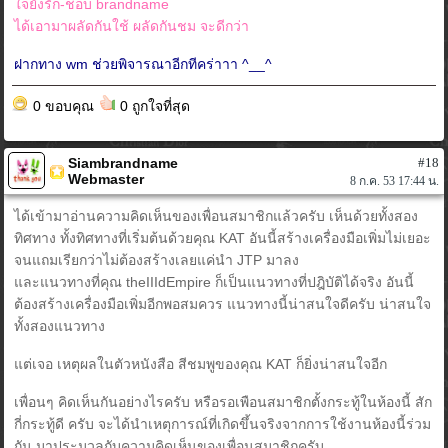
ใจยังรัก-ชอบ brandname
ได้เอามาผลัดกันใช้ ผลัดกันชม จะดีกว่า
ฝากทาง wm ช่วยพิจารณาอีกทีคร่าาา ^__^
0 ขอบคุณ
0 ถูกใจที่สุด
Siambrandname
#18
Webmaster
8 ก.ค. 53 17:44 น.
ได้เข้ามาอ่านความคิดเห็นของเพื่อนสมาชิกแล้วครับ เห็นด้วยทั้งสอง
ทิศทาง ทั้งทิศทางที่เริ่มต้นด้วยคุณ KAT อันนี้สร้างเครื่องมือเพิ่มไม่เยอะ
จนแถมเรียกว่าไม่ต้องสร้างเลยแค่นำ JTP มาลง
และแนวทางที่คุณ theIIIdEmpire ก็เป็นแนวทางที่ปฎิบัติได้จริง อันนี้
ต้องสร้างเครื่องมือเพิ่มอีกพอสมควร แนวทางนี้น่าสนใจดีครับ น่าสนใจ
ทั้งสองแนวทาง
แต่เจอ เหตุผลในตัวหนังสือ สีชมพูของคุณ KAT ก็ยิ่งน่าสนใจอีก
เพื่อนๆ คิดเห็นกันอย่างไรครับ หรือรอเพือนสมาชิกตั้งกระทู้ในห้องนี้ สัก
กี่กระทู้ดี ครับ จะได้นำเหตุการณ์ที่เกิดขึ้นจริงจากการใช้งานห้องนี้ร่วม
กัน มาประมวลกับความคิดเห็นของเพื่อนสมาชิกครับ