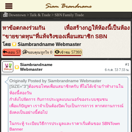
Downtown
>
Talk & Trade
>
SBN Family Trade
หาข้อตกลงร่วมกัน เพื่อสร้างกฎให้ห้องนี้เป็นห้อง
"ขายขาดทุน"ที่แท้จริงของเพื่อนสมาชิก SBN
โดย
Siambrandname Webmaster
57
0
57393
ตอบ
ขอบคุณ/ถูกใจ
เข้าชม
Siambrandname
#1
Webmaster
6 ก.ค. 53 7:33 น.
Originally Posted by Siambrandname Webmaster
[SIZE="3"]
ต้องขอโทษเพื่อนสมาชิกครับ ที่ไม่ได้เข้ามาำทำงานใน
ห้องนี้สองวัน
กำลังไปจัดการ กับการประมูลแบนเนอร์ของระบบชุมชน
เพื่อแก้ปัญหา เราจำเป็นต้องปิดเว็บเป็นการถาวร หากสถานการณ์
ยังคงเป็นอย่างนี้ต่อไป
ในกระทู้ ระเบียบวิธีการประมูลและราคาเริ่มต้นของ SBNTown
Banner