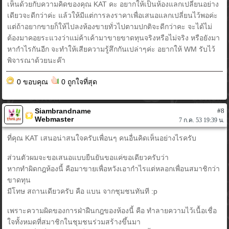
เห็นด้วยกับความคิดของคุณ KAT คะ อยากให้เป็นห้องแลกเปลี่ยนอย่าง
เดียวจะดีกว่าค่ะ แล้วให้มีแต่การลงราคาเพื่อเสนอแลกเปลี่ยนไว้พอค่ะ
แต่ถ้าอยากขายก็ให้ไปลงห้องขายทั่วไปตามปกติจะดีกว่าคะ จะได้ไม่
ต้องมาคอยระแวงว่าแม่ค้าเค้ามาขายขาดทุนจริงหรือไม่จริง หรือยังมา
หากำไรกันอีก จะทำให้เสียความรู้สึกกันเปล่าๆค่ะ อยากให้ WM รับไว้
พิจารณาด้วยนะค๊า
0 ขอบคุณ
0 ถูกใจที่สุด
Siambrandname
#8
Webmaster
7 ก.ค. 53 19:39 น.
ที่คุณ KAT เสนอน่าสนใจครับเพื่อนๆ คนอื่นคิดเห็นอย่างไรครับ
ส่วนตัวผมจะขอเสนอแบบยืนยันขอแค่ขอเดียวครับว่า
หากทำผิดกฎห้องนี้ คือมาขายเพื่อหวังเอากำไรแต่หลอกเพื่อนสมาชิกว่า
ขาดทุน
มีโทษ สถานเดียวครับ คือ แบน จากชุมชนทันที :p
เพราะความผิดของการฝ่าฝืนกฎของห้องนี้ คือ ทำลายความไว้เนื้อเชื่อ
ใจทั้งหมดที่สมาชิกในชุมชนร่วมสร้างขึ้นมา