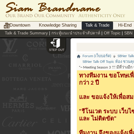
Downtown
Knowledge Sharing
Talk & Trade
Hi-End
Talk & Trade Summary
|
กระทู้แนะนำประจำสัปดาห์
|
Off Topic
|
SBN 
STEP OUT
Forum (เว็บบอร์ด)
SBNer Tal
SBNer Talk Off Topic ห้อง ชวนค
*~ Meeting Season 3 !!! มีที่ว่างอี
ทางทีมงาน ขอโทษเพื่
กว่า 2 ปี
และ ขอแจ้งให้เพื่อสม
"รีโนเวต ระบบ เว็บไ
และ ไม่ติดขัด"
ทีมงาน จึงของแจ้งเพ