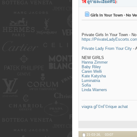
ใช้
ดูรายละเอียดที่นี่
)
:
Girls In Your Town - No V
Private Girls In Your Town - N
https://PrivateLadyEscorts.co
Private Lady From Your City
- 
NEW GIRLS
Hanna Zimmer
Baby Riley
Caren Welli
Kate Katysha
Luminatria
Sofia
Linda Warners
viagra gГ©nГ©rique achat
21-03-26,
03:07