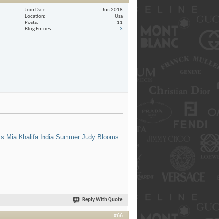
Join Date
Jun 2018
Location
Usa
Posts
11
Blog Entries
3
ks
Mia Khalifa
India Summer
Judy Blooms
Reply With Quote
#66