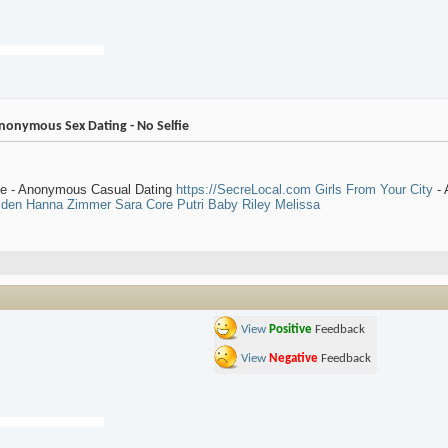
onymous Sex Dating - No Selfie
fie - Anonymous Casual Dating
https://SecreLocal.com
Girls From Your City
-
lden
Hanna Zimmer
Sara Core
Putri
Baby Riley
Melissa
View
Positive
Feedback
View
Negative
Feedback