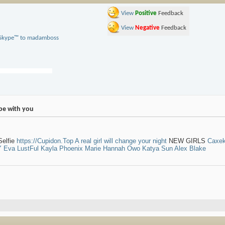
View
Positive
Feedback
View
Negative
Feedback
be with you
Selfie
https://Cupidon.Top
A real girl will change your night
NEW GIRLS
Caxe
Y
Eva LustFul
Kayla
Phoenix Marie
Hannah Owo
Katya Sun
Alex Blake