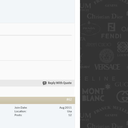
Reply With Quote
#62
Join Date
Aug 2011
Location
Usa
Posts
12