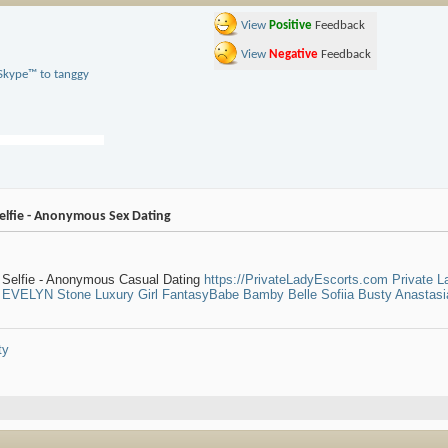
View
Positive
Feedback
View
Negative
Feedback
Selfie - Anonymous Sex Dating
o Selfie - Anonymous Casual Dating
https://PrivateLadyEscorts.com
Private 
S
EVELYN Stone
Luxury Girl
FantasyBabe
Bamby Belle
Sofiia
Busty Anastasi
ty