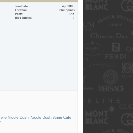
Join Date
Apr 2008
Location
Philippines
Posts
146
Blog Entries
7
elle
Nicole Doshi
Nicole Doshi
Anne Сute
e