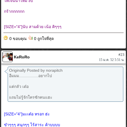
ให้เจ้นีน่าไหม งับ
กร้ากกกกกก
[SIZE="4"]นับ สามด้วย เน้อ คิๆๆๆ
0 ขอบคุณ
0 ถูกใจที่สุด
#23
KeRoRo
15 ม.ค. 52 5:51 น.
Originally Posted by norapitch
อืมมม.................อยากไป
แต่กลัว เด๋อ
แถมไม่รู้จักใครซักคนแฮะ
[SIZE="4"]มะเด๋อ หรอก ฮ่ะ
ขำๆๆๆ สนุกๆๆ ไร้สาระ ค้าบบบบ