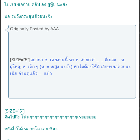
ไปเรย ขอถ่าย คลิป ลง ยูทู้ป นะฮ่ะ
ปล ระวังกระสุนด้วยนะจ้ะ
Originally Posted by AAA
[SIZE="5"]
อย่าหา ช. เลยงานนี้ หา ห. ง่ายกว่า...... มีเยอะ... ห.
ผู้ใหญ่ ห. เด็ก ๆ (ห. = หญิง นะจ๊ะ) ทำไมต้องใช้ตัวอักษรย่อด้วยนะ
เนี่ย อ่านดูแล้ว.... แป่ว
[SIZE="5"]
คิดไปถึง โน่นๆๆๆๆๆๆๆๆๆๆๆๆๆๆๆๆๆๆๆเรยยยยยย
หยังงี้ ก้ได้ หลายโล เลย ซิฮ่ะ