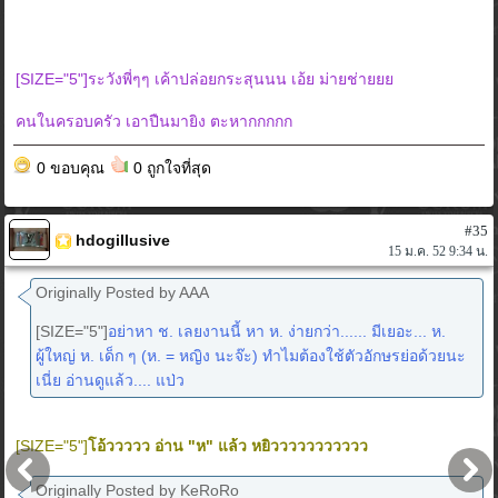
[SIZE="5"]ระวังพี่ๆๆ เค้าปล่อยกระสุนนน เอ้ย ม่ายช่ายยย
คนในครอบครัว เอาปืนมายิง ตะหากกกกก
0 ขอบคุณ
0 ถูกใจที่สุด
#35
hdogillusive
15 ม.ค. 52 9:34 น.
Originally Posted by AAA
[SIZE="5"]
อย่าหา ช. เลยงานนี้ หา ห. ง่ายกว่า...... มีเยอะ... ห.
ผู้ใหญ่ ห. เด็ก ๆ (ห. = หญิง นะจ๊ะ) ทำไมต้องใช้ตัวอักษรย่อด้วยนะ
เนี่ย อ่านดูแล้ว.... แป่ว
[SIZE="5"]
โอ้ววววว อ่าน "ห" แล้ว หยิววววววววววว
Originally Posted by KeRoRo