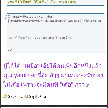
แหม ที่โก้เขียนทำให้ได้เพิ่มอีกตั้งสองคนน้า ฮ่าๆ
Originally Posted by yaminter
ผู้ชายสามารถ ทำตาวิ้งๆ เผื่อเจอเจ้าสาวในอนาคตบ้างได้ไหมเนี่ย
กลัวเข้าไปแล้วจะเด๋อด๋ามากมาย ไปคนเดียว!
- -"
นู๋โก้ได้ "เหยื่อ" เอ้ยได้คนเพิ่มอีกหนึ่งแล้ว
คุณ yaminter นี่งัย อิๆๆ มาเถอะค่ะรับรอง
ไม่เด๋อ เพราะจะมีคนที่ "เด๋อ" กว่า
:D
0 ขอบคุณ
0 ถูกใจที่สุด