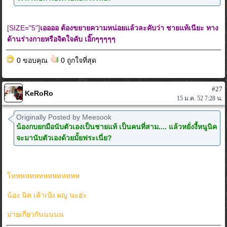
[SIZE="5"]
เออออ ต้องขยายความหน่อยแล้วละคับว่า ชายแท้เนียะ ทาง
ด้านร่างกายหรือจิตใจคับ เอิ๊กๆๆๆๆๆ
0 ขอบคุณ
0 ถูกใจที่สุด
#27
KeRoRo
15 ม.ค. 52 7:28 น.
Originally Posted by Meesook
น้องกบยกมือนับตัวเองเป็นชายแท้ เป็นคนที่สาม.... แล้วหยั่งงี้หนูนิค
จะมานับตัวเองด้วยมั้ยฟระเนี่ย?
โหหหหหหหหหหหหหหห
น้อง นิค เค้าเป้ง ผญ นะฮ่ะ
ม่ายเกี่ยวกันนนนน