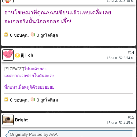
15 ม.ค. 52 3:18 น.
อ่านโฆษณาที่คุณAAAเขียนแล้วแทบเคลิ้มเลย
จะเจอจริงมั้นน้ออออออ
เอิ๊ก!
0 ขอบคุณ
0 ถูกใจที่สุด
#14
jiji_ch
15 ม.ค. 52 3:54 น.
[SIZE="3"]
ไปมะด้ายอ่ะ
แต่อยากเจอชายในฝันอ่ะค่ะ
พี่กบหาเผื่อหนูจิด้วยยยยยยย
0 ขอบคุณ
0 ถูกใจที่สุด
#15
Bright
15 ม.ค. 52 4:45 น.
Originally Posted by AAA