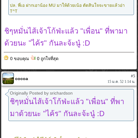
ปล. พี่เอ ฝากเอาน้อง MU มาให้ด้วยเน้อ ตัดสินใจจะขายแล้วอ่า
T^T
ชิๆหมั่นไส้เจ้าโก้ฟ่ะแล้ว "เพื่อน" ที่พามา
ด้วยนะ "ไค้ร" กันละจ้ะนู๋ :D
0 ขอบคุณ
0 ถูกใจที่สุด
#5
cocoa
15 ม.ค. 52 1:14 น.
Originally Posted by srichardson
ชิๆหมั่นไส้เจ้าโก้ฟ่ะแล้ว "เพื่อน" ที่พา
มาด้วยนะ "ไค้ร" กันละจ้ะนู๋ :D