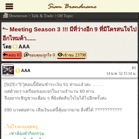
Downtown
>
Talk & Trade
>
Off Topic
*~ Meeting Season 3 !!! มีที่ว่างอีก 9 ที่มีใครสนใจไป
อีกไหมค้า......
โดย
AAA
65
0
23798
ตอบ
ขอบคุณ/ถูกใจ
เข้าชม
#1
AAA
14 ม.ค. 52 15:14 น.
[SIZE="5"]ตอนนี้มีคนชำระเงิน 51 ท่านแล้วค่ะ .........
แต่ด้วยเราเตรียมของแจกในงานจำนวน 60 ท่าน
จึงอยากเชิญชวนเพื่อน ๆ ที่ยังตัดสินใจไม่ได้ไปอีกครั้งค่ะ
690 บาทต่อท่าน เสียเงินแค่นี้คุ้มมากมาย สิ่งที่ได้ ???????????
..ไปโรงแรมสุดหรู
....เช่าห้องทำกิจกรรม