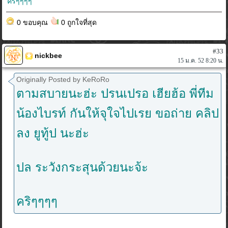
คริๆๆๆๆ
0 ขอบคุณ
0 ถูกใจที่สุด
#33
nickbee
15 ม.ค. 52 8:20 น.
Originally Posted by KeRoRo
ตามสบายนะฮ่ะ ปรนเปรอ เฮียฮ้อ พี่ทีม
น้องไบรท์ กันให้จุใจไปเรย ขอถ่าย คลิป
ลง ยูทู้ป นะฮ่ะ
ปล ระวังกระสุนด้วยนะจ้ะ
คริๆๆๆๆ