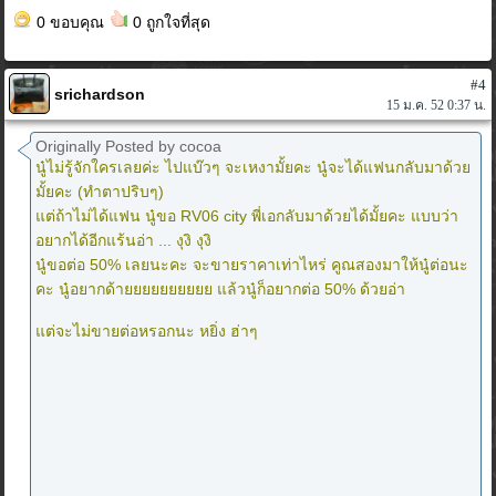
0 ขอบคุณ
0 ถูกใจที่สุด
#4
srichardson
15 ม.ค. 52 0:37 น.
Originally Posted by cocoa
นู๋ไม่รู้จักใครเลยค่ะ ไปแบ๊วๆ จะเหงามั้ยคะ นู๋จะได้แฟนกลับมาด้วย
มั้ยคะ (ทำตาปริบๆ)
แต่ถ้าไม่ได้แฟน นู๋ขอ RV06 city พี่เอกลับมาด้วยได้มั้ยคะ แบบว่า
อยากได้อีกแร้นอ่า ... งุงิ งุงิ
นู๋ขอต่อ 50% เลยนะคะ จะขายราคาเท่าไหร่ คูณสองมาให้นู๋ต่อนะ
คะ นู๋อยากด้ายยยยยยยยยย แล้วนู๋ก็อยากต่อ 50% ด้วยอ่า
แต่จะไม่ขายต่อหรอกนะ หยิ่ง ฮ่าๆ