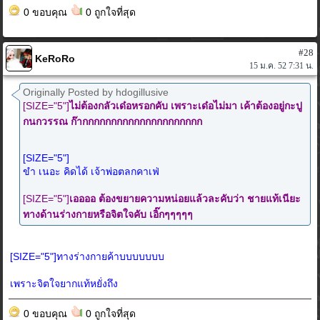
0 ขอบคุณ
0 ถูกใจที่สุด
#28
KeRoRo
15 ม.ค. 52 7:31 น.
Originally Posted by hdogillusive
[SIZE="5"]
ไม่ต้องกลัวเด๋อหรอกคับ เพราะเด๋อไม่มา เค้าต้องอยู่กะปู
กนกวรรณ ก๊ากกกกกกกกกกกกกกกกกกกกก
[SIZE="5"]
ขำ เนอะ คิดได้ เจ้าพ่อตลกคาเฟ่
[SIZE="5"]
เออออ ต้องขยายความหน่อยแล้วละคับว่า ชายแท้เนียะ
ทางด้านร่างกายหรือจิตใจคับ เอิ๊กๆๆๆๆๆ
[SIZE="5"]ทางร่างกายค้าบบบบบบบ
เพราะจิตใจยากแท้หยั่งถึง
0 ขอบคุณ
0 ถูกใจที่สุด