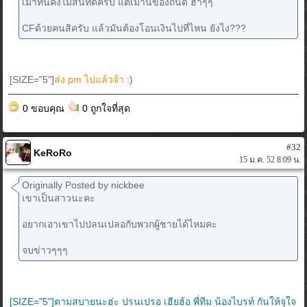
เม้าท์นี่คงไม่สันทัดครับ แต่เมานี่ของถนัด ฮ่าๆๆ
CFด้วยคนสิครับ แล้วมันต้องโอนเงินไปที่ไหน ยังไง???
[SIZE="5"]
ส่ง pm ไปแล้วจ้า
:)
0 ขอบคุณ
0 ถูกใจที่สุด
#32
KeRoRo
15 ม.ค. 52 8:09 น.
Originally Posted by nickbee
เขาเป็นสาวนะคะ
อยากเอาเขาไปปลนเปลอกับพวกผู้ชายได้ไหมคะ
จบข่าวๆๆๆ
[SIZE="5"]ตามสบายนะฮ่ะ ปรนเปรอ เฮียฮ้อ พี่ทีม น้องไบรท์ กันให้จุใจ