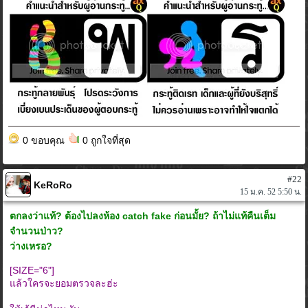
0 ขอบคุณ
0 ถูกใจที่สุด
#22
KeRoRo
15 ม.ค. 52 5:50 น.
ตกลงว่าแท้? ต้องไปลงห้อง catch fake ก่อนมั้ย? ถ้าไม่แท้คืนเต็ม
จำนวนป่าว?
ว่างเหรอ?
[SIZE="6"]
แล้วใครจะยอมตรวจละฮ่ะ