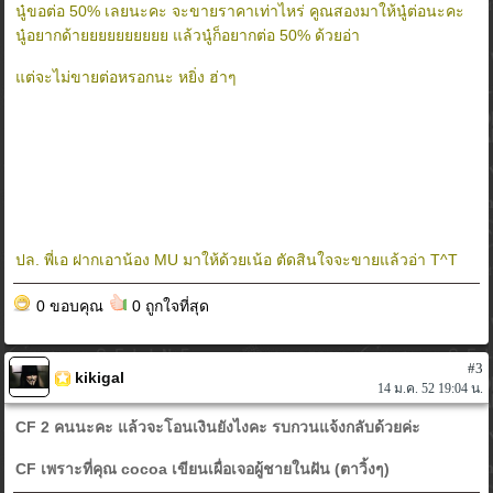
นู๋ขอต่อ 50% เลยนะคะ จะขายราคาเท่าไหร่ คูณสองมาให้นู๋ต่อนะคะ
นู๋อยากด้ายยยยยยยยยย แล้วนู๋ก็อยากต่อ 50% ด้วยอ่า
แต่จะไม่ขายต่อหรอกนะ หยิ่ง ฮ่าๆ
ปล. พี่เอ ฝากเอาน้อง MU มาให้ด้วยเน้อ ตัดสินใจจะขายแล้วอ่า T^T
0 ขอบคุณ
0 ถูกใจที่สุด
#3
kikigal
14 ม.ค. 52 19:04 น.
CF 2 คนนะคะ แล้วจะโอนเงินยังไงคะ รบกวนแจ้งกลับด้วยค่ะ
CF เพราะที่คุณ cocoa เขียนเผื่อเจอผู้ชายในฝัน (ตาวิ้งๆ)