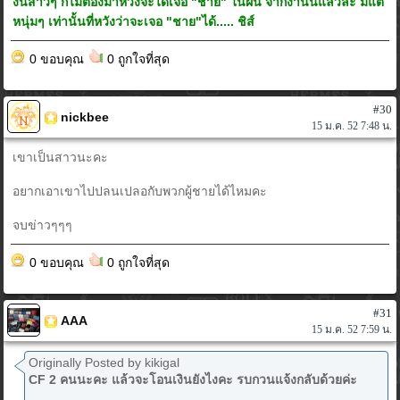
งั้นสาวๆ ก็ไม่ต้องมาหวังจะได้เจอ "ชาย" ในฝัน จากงานนี้แล้วล่ะ มีแต่
หนุ่มๆ เท่านั้นที่หวังว่าจะเจอ "ชาย"ได้..... ชิส์
0 ขอบคุณ
0 ถูกใจที่สุด
#30
nickbee
15 ม.ค. 52 7:48 น.
เขาเป็นสาวนะคะ
อยากเอาเขาไปปลนเปลอกับพวกผู้ชายได้ไหมคะ
จบข่าวๆๆๆ
0 ขอบคุณ
0 ถูกใจที่สุด
#31
AAA
15 ม.ค. 52 7:59 น.
Originally Posted by kikigal
CF 2 คนนะคะ แล้วจะโอนเงินยังไงคะ รบกวนแจ้งกลับด้วยค่ะ