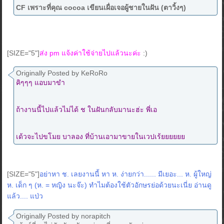
CF เพราะที่คุณ cocoa เขียนเผื่อเจอผู้ชายในฝัน (ตาวิ้งๆ)
[SIZE="5"]
ส่ง pm แจ้งค่าใช้จ่ายไปแล้วนะค่ะ
:)
Originally Posted by KeRoRo
คิๆๆๆ แอบมาขำ
ถ้างานนี้ไปแล้วไม่ได้ ช ในฝันกลับมานะฮ่ะ พี่เอ
เด้วจะไปขโมย บาลอง ที่บ้านเอามาขายในเวปเร้ยยยยยย
[SIZE="5"]
อย่าหา ช. เลยงานนี้ หา ห. ง่ายกว่า...... มีเยอะ... ห. ผู้ใหญ่
ห. เด็ก ๆ (ห. = หญิง นะจ๊ะ) ทำไมต้องใช้ตัวอักษรย่อด้วยนะเนี่ย อ่านดู
แล้ว.... แป่ว
Originally Posted by norapitch