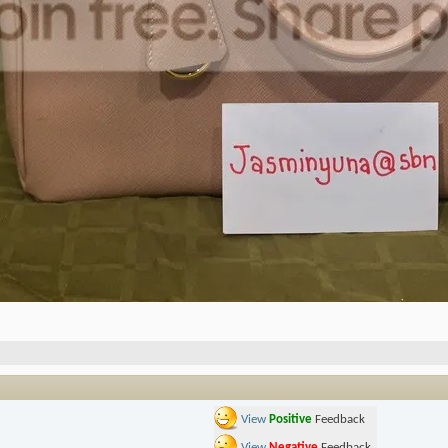
View
Positive
Feedback
View
Negative
Feedback