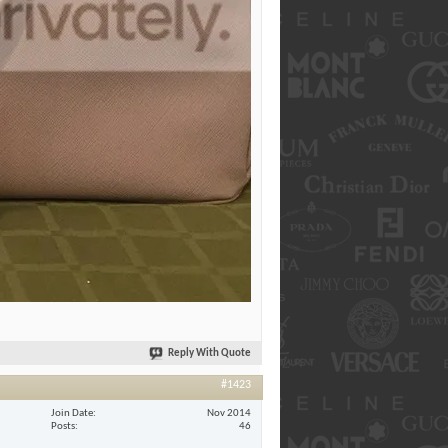
Reply With Quote
#1423
Join Date
Nov 2014
Posts
46