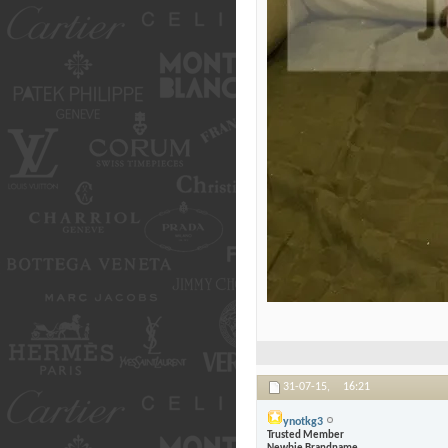
31-07-15,
16:21
ynotkg3
Trusted Member