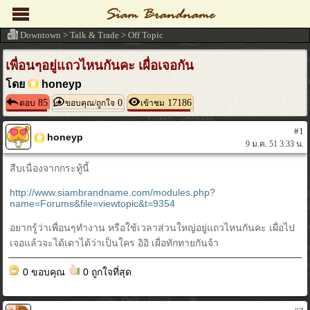
Downtown
>
Talk & Trade
>
Off Topic
เพื่อนๆอยู่แถวไหนกันคะ เผื่อเจอกัน
โดย
honeyp
85
0
17186
ตอบ
ขอบคุณ/ถูกใจ
เข้าชม
#1
honeyp
9 ม.ค. 51 3:33 น.
สืบเนื่องจากกระทู้นี้
http://www.siambrandname.com/modules.php?
name=Forums&file=viewtopic&t=9354
อยากรู้ว่าเพื่อนๆทำงาน หรือใช้เวลาส่วนใหญ่อยู่แถวไหนกันคะ เผื่อไป
เจอแล้วจะได้เดาได้ว่าเป็นใคร อิอิ เผื่อทักทายกันจ้า
0 ขอบคุณ
0 ถูกใจที่สุด