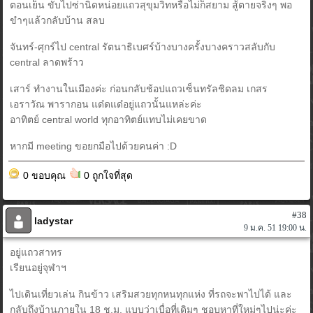
ตอนเย็น ขับไปซ่านิดหน่อยแถวสุขุมวิทหรือไม่ก็สยาม สู้ตายจริงๆ พอ
ขำๆแล้วกลับบ้าน สลบ
จันทร์-ศุกร์ไป central รัตนาธิเบศร์บ้างบางครั้งบางคราวสลับกับ
central ลาดพร้าว
เสาร์ ทำงานในเมืองค่ะ ก่อนกลับช้อปแถวเซ็นทรัลชิดลม เกสร
เอราวัณ พารากอน แด๋ดแด๋อยู่แถวนั้นแหล่ะค่ะ
อาทิตย์ central world ทุกอาทิตย์แทบไม่เคยขาด
หากมี meeting ขอยกมือไปด้วยคนค่า :D
0 ขอบคุณ
0 ถูกใจที่สุด
#38
ladystar
9 ม.ค. 51 19:00 น.
อยู่แถวสาทร
เรียนอยู่จุฬาฯ
ไปเดินเที่ยวเล่น กินข้าว เสริมสวยทุกหนทุกแห่ง ที่รถจะพาไปได้ และ
กลับถึงบ้านภายใน 18 ช.ม. แบบว่าเบื่อที่เดิมๆ ชอบหาที่ใหม่ๆไปน่ะค่ะ