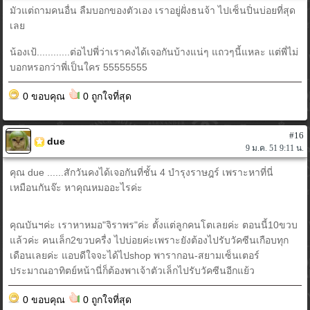
มัวแต่ถามคนอื่น ลืมบอกของตัวเอง เราอยู่ฝั่งธนจ้า ไปเซ็นปิ่นบ่อยที่สุด
เลย
น้องเป้............ต่อไปพี่ว่าเราคงได้เจอกันบ้างแน่ๆ แถวๆนี้แหละ แต่พี่ไม่
บอกหรอกว่าพี่เป็นใคร 55555555
0 ขอบคุณ
0 ถูกใจที่สุด
#16
due
9 ม.ค. 51 9:11 น.
คุณ due ......สักวันคงได้เจอกันที่ชั้น 4 บำรุงราษฎร์ เพราะหาที่นี่
เหมือนกันจ๊ะ หาคุณหมออะไรค่ะ
คุณบันฯค่ะ เราหาหมอ"จิราพร"ค่ะ ตั้งแต่ลูกคนโตเลยค่ะ ตอนนี้10ขวบ
แล้วค่ะ คนเล็ก2ขวบครื่ง ไปบ่อยค่ะเพราะยังต้องไปรับวัคซีนเกือบทุก
เดือนเลยค่ะ แอบดีใจจะได้ไปshop พารากอน-สยามเซ็นเตอร์
ประมาณอาทิตย์หน้านี่ก็ต้องพาเจ้าตัวเล็กไปรับวัคซีนอีกแย้ว
0 ขอบคุณ
0 ถูกใจที่สุด