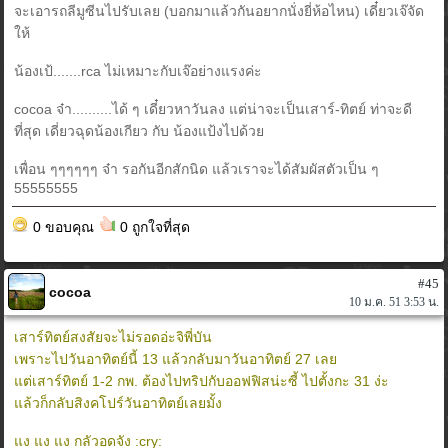
จะเอารถลีมูซีนไปรับเลย (บอกมาแล้วกันอยากนั่งยี่ห้อไหน) เดี๋ยวเจ๊จัด
ให้
น้องเป้.......rca ไม่เหมาะกับเจ๊อย่างแรงค่ะ
cocoa จ๋า..........ได้ ๆ เดี๋ยวหาวันลง แต่น่าจะเป็นเสาร์-ทิตย์ ท่าจะดี
ที่สุด เดี่ยวฉุดน้องเกียว กับ น้องแป้งไปด้วย
เพื่อน ๆๆๆๆๆๆ จ๋า รอกันอีกสักนิด แล้วเราจะได้สัมผัสตัวเป็น ๆ
55555555
0 ขอบคุณ
0 ถูกใจที่สุด
#45
cocoa
10 ม.ค. 51 3:53 น.
เสาร์ทิตย์สงสัยจะไม่รอดอ่ะจิพี่บัน
เพราะไปวันอาทิตย์นี้ 13 แล้วกลับมาวันอาทิตย์ 27 เลย
แต่เสาร์ทิตย์ 1-2 กพ. ต้องไปทริปกับออฟฟิสน่ะซี้ ไปตั้งกะ 31 ง่ะ
แล้วก็กลับสิงคโปร์วันอาทิตย์เลยมั้ง
แง แง แง กลัวอดจัง :cry: