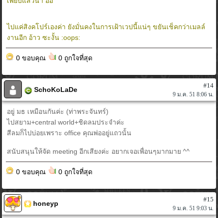
เพียบแล้วน้า อิอิ
ไปแค่สิงคโปร์เองค่า ยังมั่นคงในการเฝ้าเวปนี้แน่ๆ ขยันเช็คกว่าเมลล์
งานอีก อ้าว ซะงั้น :oops:
0 ขอบคุณ
0 ถูกใจที่สุด
#14
SchoKoLaDe
9 ม.ค. 51 8:06 น.
อยู่ มธ เหมือนกันค่ะ (ท่าพระจันทร์)
ไปสยาม+central world+ชิดลมประจำค่ะ
สีลมก็ไปบ่อยเพราะ office คุณพ่ออยู่แถวนั้น
สนับสนุนให้จัด meeting อีกเสียงค่ะ อยากเจอเพื่อนๆมากมาย ^^
0 ขอบคุณ
0 ถูกใจที่สุด
#15
honeyp
9 ม.ค. 51 9:03 น.