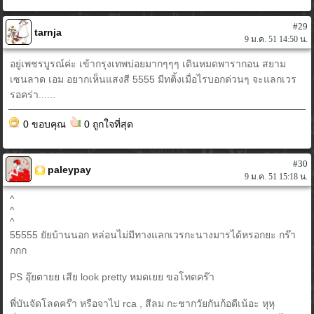
#29
tarnja
9 ม.ค. 51 14:50 น.
อยู่เพชรบูรณ์ค่ะ เข้ากรุงเทพบ่อยมากๆๆๆ เดินหมดพารากอน สยาม
เซนลาด เอม อยากเห็นแสงสี 5555 มีทติ้งเมื่อไรบอกด่วนๆ จะแลกเวร
รอคร่า......
0 ขอบคุณ
0 ถูกใจที่สุด
#30
paleypay
9 ม.ค. 51 15:18 น.
^
^
^
55555 ยัยบ้านนอก หล่อนไม่มีทางแลกเวรกะนางมารได้หรอกยะ กร๊า
กกก
PS อุ๊ยตายย เสีย look pretty หมดเยย ขอโทดคร๊า
พี่บันจัดโลดคร๊า หรือจาไป rca , สีลม กะชากวัยกันก้อดีเน้อะ หุหุ