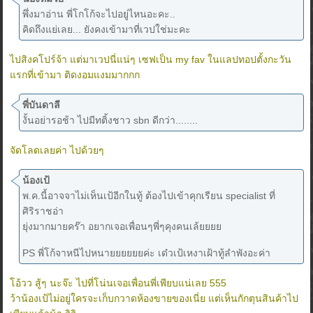
พึ่งมาอ่าน พี่โกโก้จะไปอยู่ไหนอะคะ..
คิดถึงแย่เลย... ยังคงเข้ามาที่เวปใช่มะคะ
ไปสิงคโปร์จ้า แต่มาเวปนี่แน่ๆ เซฟเป็น my fav ในแลปทอปตั้งกะวัน
แรกที่เข้ามา ติดงอมแงมมากกก
พี่บันดาลี
งั้นอย่ารอช้า ไปมีทติ้งชาว sbn ดีกว่า........
จัดโลดเลยค่า ไปด้วยๆ
น้องเป้
พ.ค.นี้อาจจาไม่เห็นเป้อีกในทู้ ต้องไปเข้าคุกเรียน specialist ที่
ศิริราชอ่า
ยุ่งมากมายคร๊า อยากเจอเพื่อนๆพี่ๆคุงคนเล้ยยยย
PS พี่โก้จาหนีไปหนายยยยยยค่ะ เด๋วเป้เหงาเฝ้าทู้ลำพังอะค่า
โอ้วว สู้ๆ นะจ๊ะ ไปที่โน่นเจอเพื่อนพี่เพียบแน่เลย 555
ว้าน้องเป้ไม่อยู่ใครจะเก็บกวาดห้องขายของเนี่ย แต่เห็นกักตุนสินค้าไป