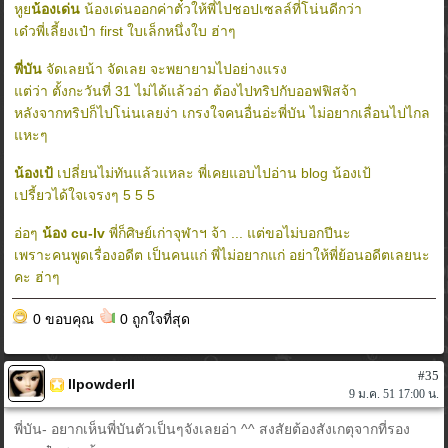
หูย
น้องเด่น
น้องเด่นออกค่าตั๋วให้พี่ไปชอปเซลล์ที่โน่นดีกว่า
เด๋วพี่เลี้ยงเป๋า first ใบเล็กหนึ่งใบ ฮ่าๆ
พี่บัน
จัดเลยน้า จัดเลย จะพยายามไปอย่างแรง
แต่ว่า ตั้งกะวันที่ 31 ไม่ได้แล้วอ่า ต้องไปทริปกับออฟฟิสจ้า
หลังจากทริปก็ไปโน่นเลยง่า เกรงใจคนอื่นอ่ะพี่บัน ไม่อยากเลื่อนไปไกล
แหะๆ
น้องเป้
เปลี่ยนไม่ทันแล้วแหละ พี่เคยแอบไปอ่าน blog น้องเป้
เปรี้ยวได้ใจเจรงๆ 5 5 5
อ่อๆ
น้อง cu-lv
พี่ก็ศิษย์เก่าจุฬาฯ จ้า ... แต่ขอไม่บอกปีนะ
เพราะคนพูดเรื่องอดีต เป็นคนแก่ พี่ไม่อยากแก่ อย่าให้พี่ย้อนอดีตเลยนะ
คะ ฮ่าๆ
0 ขอบคุณ
0 ถูกใจที่สุด
#35
llpowderll
9 ม.ค. 51 17:00 น.
พี่บัน- อยากเห็นพี่บันตัวเป็นๆจังเลยอ่า ^^ สงสัยต้องสังเกตุจากที่รอง