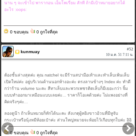
นาน ๆ จะเข้าไป พารากอน เอ็มโพเรี่ยม สักที ถ้ามีเป้าหมายอยากได้
อะไร :oops:
0 ขอบคุณ
0 ถูกใจที่สุด
#52
kunmuay
10 ม.ค. 51 7:11 น.
ต้องชั้นล่างสุดค่ะ คุณ natchel จะมีร้านสปามือเท้าและทำเล็บเพ้นเล็บ
เปิดใหม่ค่ะ อยู่บริเวณด้านนอกห้างอะค่ะ ตรงลานข้างๆ Index ค่ะ ทำดี
กว่าร้าน volume นะคะ สีทาเล็บและพวกเพชรติดเล็บก็มีเยอะกว่า จิ้ม
แบบทำออกมาเหมือนแบบเลยค่ะ... ราคาก็โอเคด้วยค่ะ ไม่แพงอย่างที่
คิดจริงๆค่ะ...
ลองดูน๊า ถ้าเห็นหมวยก็ทักได้นะคะ สังเกตุผู้หยิงขาวอ้วนที่มีหูจับ
กระเป๋าหรือนุ้งหมีห้อยเป๋าค่ะ ส่วนใหญ่หมวยจะห้อยไว้เกือบทุกใบค่ะ อิอิ
0 ขอบคุณ
0 ถูกใจที่สุด