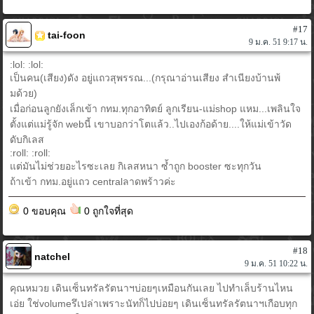
#17
tai-foon
9 ม.ค. 51 9:17 น.
:lol: :lol:
เป็นคน(เสียง)ดัง อยู่แถวสุพรรณ...(กรุณาอ่านเสียง สำเนียงบ้านพ้
มด้วย)
เมื่อก่อนลูกยังเล็กเข้า กทม.ทุกอาทิตย์ ลูกเรียน-แม่shop แหม...เพลินใจ
ตั้งแต่แม่รู้จัก webนี้ เขาบอกว่าโตแล้ว..ไปเองก้อด้าย....ให้แม่เข้าวัด
ดับกิเลส
:roll: :roll:
แต่มันไม่ช่วยอะไรซะเลย กิเลสหนา ซ้ำถูก booster ซะทุกวัน
ถ้าเข้า กทม.อยู่แถว centralลาดพร้าวค่ะ
0 ขอบคุณ
0 ถูกใจที่สุด
#18
natchel
9 ม.ค. 51 10:22 น.
คุณหมวย เดินเซ็นทรัลรัตนาฯบ่อยๆเหมือนกันเลย ไปทำเล็บร้านไหน
เอ่ย ใช่volumeรึเปล่าเพราะนัทก็ไปบ่อยๆ เดินเซ็นทรัลรัตนาฯเกือบทุก