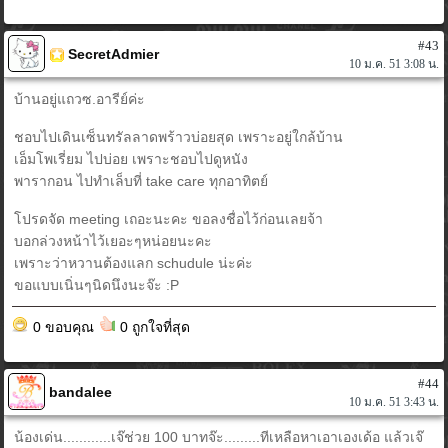
#43
SecretAdmier
10 ม.ค. 51 3:08 น.
บ้านอยู่แถวซ.อารีย์ค่ะ
ชอบไปเดินเซ็นทรัลลาดพร้าวบ่อยสุด เพราะอยู่ใกล้บ้าน
เอ็มโพเรี่ยม ไปบ่อย เพราะชอบไปดูหนัง
พารากอน ไปทำเล็บที่ take care ทุกอาทิตย์
โปรดจัด meeting เถอะนะคะ ขอลงชื่อไว้ก่อนเลยจ้า
บอกล่วงหน้าไว้เยอะๆหน่อยนะคะ
เพราะว่าหวานต้องแลก schudule น่ะค่ะ
ขอแบบเนิ่นๆนิดนึงนะจ๊ะ :P
0 ขอบคุณ
0 ถูกใจที่สุด
#44
bandalee
10 ม.ค. 51 3:43 น.
น้องเด่น............เจ๊ช่วย 100 บาทจ๊ะ.........ทีเหลือหาเอาเองเด้อ แล้วเจ๊