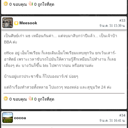
0 ขอบคุณ
0 ถูกใจที่สุด
#33
Meesook
9 ม.ค. 51 15:39 น.
เป็นศิษย์เก่า มธ เหมือนกันค่า... แต่จบมาสิบกว่าปีแล้ว... เป็นเจ้าป้า
BBA ค่ะ
office อยู่ เอ็มโพเรียม ก็เลยเดิมเอ็มโพเรียมแทบทุกวัน ยกเว้นเสาร์-
อาทิตย์ เพราะเวลาขับรถไปมันให้ความรู้สึกเหมือนไปทำงาน ก็เลย
เลี่ยงๆ ค่ะ บางวันก็ขึ้น bts ไปพารากอน หรือสยามค่ะ
บ้านอยู่แถวประชาชื่น ก็ไปบองมาร์เช่ บ่อยๆ
แต่ถ้าเรื่องทำสวยทั้งหลาย ไปแถวๆ ทองหล่อ และสุขุมวิท 24 ค่ะ
0 ขอบคุณ
0 ถูกใจที่สุด
#34
cocoa
9 ม.ค. 51 16:41 น.