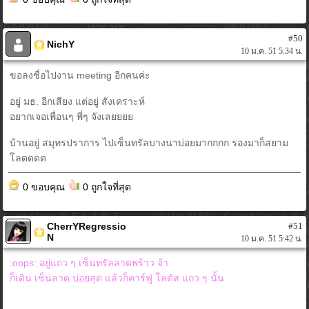
#50
NichY
10 ม.ค. 51 5:34 น.
ขอลงชื่อไปงาน meeting อีกคนค่ะ
อยู่ มธ. อีกเสียง แต่อยู่ สังเคราะห์
อยากเจอเพื่อนๆ พี่ๆ จังเลยยยย
บ้านอยู่ สมุทรปราการ ไปเซ็นทรัลบางนาบ่อยมากกกก รองมาก็สยาม
โลดดดด
0 ขอบคุณ
0 ถูกใจที่สุด
CherrYRegressio
#51
N
10 ม.ค. 51 5:42 น.
:oops: อยู่แถว ๆ เซ็นทรัลลาดพร้าว จ้า
ก็เดิน เซ็นลาด บ่อยสุด แล้วก็คาร์ฟู โลตัส แถว ๆ นั้น