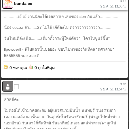
#25
bandalee
9 ม.ค. 51 13:35 น.
............เย้ เย้ งานนี่จะได้เจอสาวเซเลบของ sbn กันแล้ว................
น้อง cocoa จ๋า.......27 ไม่ได้ เจ๊ต้องไป ตจววววววววววว...........
วันไหนดีล่ะเนี่ย.........เดี๋ยวตั้งกระทู้ใหม่ดีกว่า "ใครไปชูแร้ขึ้น"
llpowderll - พี่ไปแถวนั้นบ่อยอ่ะ ชอบไปหาของกินที่ตลาดศาลายา
5555555 ของเยอะดี
0 ขอบคุณ
0 ถูกใจที่สุด
#26
9 ม.ค. 51 13:54 น.
สวัสดีค่ะ
ไม่ค่อยได้เข้ามาคุยกะคัย อยู่แถวสนามบินน้ำ นนทบุรี วันธรรมดา
เดอะมอลล์งาม เซ็นลาด วันศุกร์เซ็นรัตนาธิเบศร์ (พาลูกไปหม่ำข้าว
นอกบ้าน) วันเสาร์ก็พันทิพย์ วันอาทิตย์เดอะมอลล์ท่าพระ(พาลูกไป