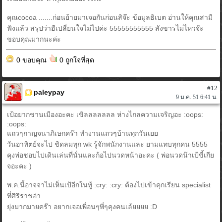
คุณcocoa .......ก่อนย้ายมาเจอกันก่อนสิจ๊ะ ข้อมูลธิเบต อ่านให้คุณสามี
ฟังแล้ว สรุปว่าฮีเปลี่ยนใจไม่ไปค่ะ 55555555555 สังขารไม่ไหวจ๊ะ
ขอบคุณมากนะค่ะ
0 ขอบคุณ
0 ถูกใจที่สุด
#12
paleypay
9 ม.ค. 51 6:41 น.
เป้อยากชานเมืองอะคะ เขิลลลลลลล ห่างไกลความเจริญอะ :oops:
:oops:
แถวๆกาญจนาภิเษกคร๊า ทำงานแถวๆบ้านทุกวันเยย
วันอาทิตย์จะไป ชิดลมทุก wk รู้จักพนักงานและ ยามแทบทุกคน 5555
คุงพ่อชอบไปเดินเล่นที่นั่นและก้อไปนวดหน้าอะคะ ( พ่อนวดน๊าเป้ขี้เกีย
จอะคะ )
พ.ค.นี้อาจจาไม่เห็นเป้อีกในทู้ :cry: :cry: ต้องไปเข้าคุกเรียน specialist
ที่ศิริราชอ่า
ยุ่งมากมายคร๊า อยากเจอเพื่อนๆพี่ๆคุงคนเล้ยยยย :D