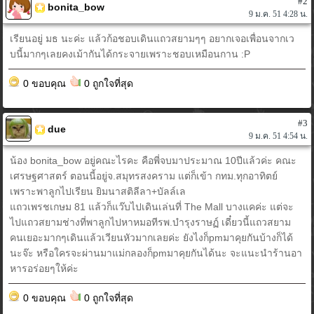
#2
bonita_bow
9 ม.ค. 51 4:28 น.
เรียนอยู่ มธ นะค่ะ แล้วก้อชอบเดินแถวสยามๆๆ อยากเจอเพื่อนจากเว
บนี้มากๆเลยคงเม้ากันได้กระจายเพราะชอบเหมือนกาน :P
0 ขอบคุณ
0 ถูกใจที่สุด
#3
due
9 ม.ค. 51 4:54 น.
น้อง bonita_bow อยู่คณะไรคะ คือพี่จบมาประมาณ 10ปีแล้วค่ะ คณะ
เศรษฐศาสตร์ ตอนนี้อยู่จ.สมุทรสงคราม แต่ก็เข้า กทม.ทุกอาทิตย์
เพราะพาลูกไปเรียน ยิมนาสติลีลา+บัลล์เล
แถวเพรชเกษม 81 แล้วก็แว๊บไปเดินเล่นที่ The Mall บางแคค่ะ แต่จะ
ไปแถวสยามช่างที่พาลูกไปหาหมอทีรพ.บำรุงราษฏ์ เดี๋ยวนี้แถวสยาม
คนเยอะมากๆเดินแล้วเวียนหัวมากเลยค่ะ ยังไงก็pmมาคุยกันบ้างก็ได้
นะจ๊ะ หรือใครจะผ่านมาแม่กลองก็pmมาคุยกันได้นะ จะแนะนำร้านอา
หารอร่อยๆให้ค่ะ
0 ขอบคุณ
0 ถูกใจที่สุด