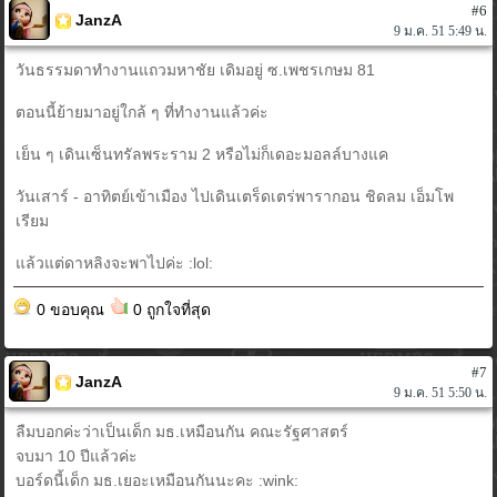
#6
JanzA
9 ม.ค. 51 5:49 น.
วันธรรมดาทำงานแถวมหาชัย เดิมอยู่ ซ.เพชรเกษม 81
ตอนนี้ย้ายมาอยู่ใกล้ ๆ ที่ทำงานแล้วค่ะ
เย็น ๆ เดินเซ็นทรัลพระราม 2 หรือไม่ก็เดอะมอลล์บางแค
วันเสาร์ - อาทิตย์เข้าเมือง ไปเดินเตร็ดเตร่พารากอน ชิดลม เอ็มโพ
เรียม
แล้วแต่ดาหลิงจะพาไปค่ะ :lol:
0 ขอบคุณ
0 ถูกใจที่สุด
#7
JanzA
9 ม.ค. 51 5:50 น.
ลืมบอกค่ะว่าเป็นเด็ก มธ.เหมือนกัน คณะรัฐศาสตร์
จบมา 10 ปีแล้วค่ะ
บอร์ดนี้เด็ก มธ.เยอะเหมือนกันนะคะ :wink: