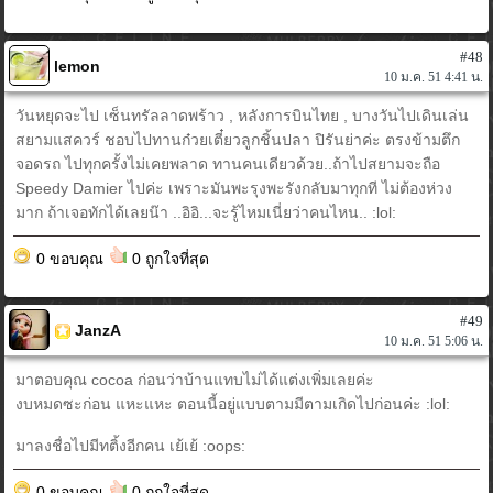
#48
lemon
10 ม.ค. 51 4:41 น.
วันหยุดจะไป เซ็นทรัลลาดพร้าว , หลังการบินไทย , บางวันไปเดินเล่น
สยามแสควร์ ชอบไปทานก๋วยเตี๋ยวลูกชิ้นปลา ปิรันย่าค่ะ ตรงข้ามตึก
จอดรถ ไปทุกครั้งไม่เคยพลาด ทานคนเดียวด้วย..ถ้าไปสยามจะถือ
Speedy Damier ไปค่ะ เพราะมันพะรุงพะรังกลับมาทุกที ไม่ต้องห่วง
มาก ถ้าเจอทักได้เลยน๊า ..อิอิ...จะรู้ไหมเนี่ยว่าคนไหน.. :lol:
0 ขอบคุณ
0 ถูกใจที่สุด
#49
JanzA
10 ม.ค. 51 5:06 น.
มาตอบคุณ cocoa ก่อนว่าบ้านแทบไม่ได้แต่งเพิ่มเลยค่ะ
งบหมดซะก่อน แหะแหะ ตอนนี้อยู่แบบตามมีตามเกิดไปก่อนค่ะ :lol:
มาลงชื่อไปมีทติ้งอีกคน เย้เย้ :oops:
0 ขอบคุณ
0 ถูกใจที่สุด