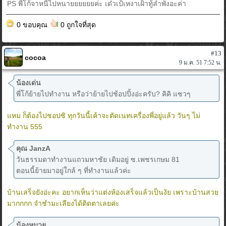
PS พี่โก้จาหนีไปหนายยยยยยค่ะ เด๋วเป้เหงาเฝ้าทู้ลำพังอะค่า
0 ขอบคุณ
0 ถูกใจที่สุด
#13
cocoa
9 ม.ค. 51 7:52 น.
น้องเด่น
พี่โก้ย้ายไปทำงาน หรือว่าย้ายไปช้อปปิ้งอ่ะครับ? คิคิ แซวๆ
แหม ก็ต้องไปชอปซิ ทุกวันนี้เค้าจะตัดเนทเครื่องพี่อยู่แล้ว วันๆ ไม่
ทำงาน 555
คุณ JanzA
วันธรรมดาทำงานแถวมหาชัย เดิมอยู่ ซ.เพชรเกษม 81
ตอนนี้ย้ายมาอยู่ใกล้ ๆ ที่ทำงานแล้วค่ะ
บ้านเสร็จยังอ่ะคะ อยากเห็นว่าแต่งห้องเสร็จแล้วเป็นงัย เพราะบ้านสวย
มากกกก จำชำมะเลียงได้ติดตาเลยค่ะ
น้องหมวย