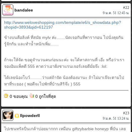
#22
bandalee
9 ม.ค. 51 12:45 น.
http://www.weloveshopping.com/template/e6/s_showdata.php?
shopid=3893&qid=612197
ข้างบนคือลิงค์ ที่สมัย mylv ค่ะ.......นัดเจอกันที่พารากอน ไปนั่งคุยกัน
รู้จักกัน และทำน้ำหนักเพิ่ม.......
ถ้าจะให้จัด ขอดูจำนวนคนก่อนนะค่ะ จะได้หาสถานที่ เอ๊ะ หรือว่าเรา
จองอิมแพ็คดี 555 คาดว่าเอาฝั่งชาแรนเจอร์เลยดีมั่ยจ๊ะ :lol:
ได้เลยน้องโบว์..........ว่าแต่ถ้าจัด น้องต้องมานะ ถ้าไม่มาเจ๊จะตามไป
หาที่ระยอง ( พอดีจะไปพักที่บ้านสิริจ๊ะ ) 555
0 ขอบคุณ
0 ถูกใจที่สุด
#23
llpowderll
9 ม.ค. 51 13:24 น.
ไปเซนทรัลปิ่นเกล้าบ่อยมากกก เหมือน giftzybarbie honeyp พี่บัน เลย