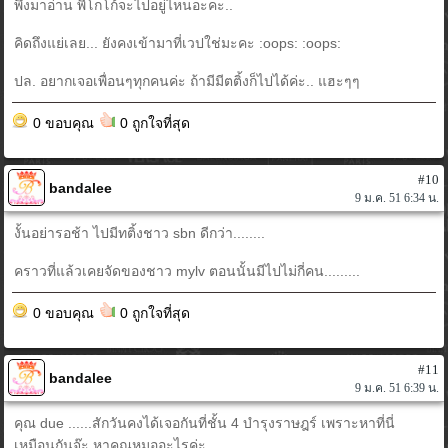
พึ่งมาอ่าน พี่โกโก้จะไปอยู่ไหนอะคะ..
คิดถึงแย่เลย... ยังคงเข้ามาที่เวปใช่มะคะ :oops: :oops:
ปล. อยากเจอเพื่อนๆทุกคนค่ะ ถ้ามีมีตติ้งก็ไปได้ค่ะ.. แฮะๆๆ
0 ขอบคุณ
0 ถูกใจที่สุด
#10
bandalee
9 ม.ค. 51 6:34 น.
งั้นอย่ารอช้า ไปมีทติ้งชาว sbn ดีกว่า........
คราวที่แล้วเคยจัดของชาว mylv ตอนนั้นมีไปไม่กี่คน.........
0 ขอบคุณ
0 ถูกใจที่สุด
#11
bandalee
9 ม.ค. 51 6:39 น.
คุณ due ......สักวันคงได้เจอกันที่ชั้น 4 บำรุงราษฎร์ เพราะหาที่นี่
เหมือนกันจ๊ะ หาคุณหมออะไรค่ะ