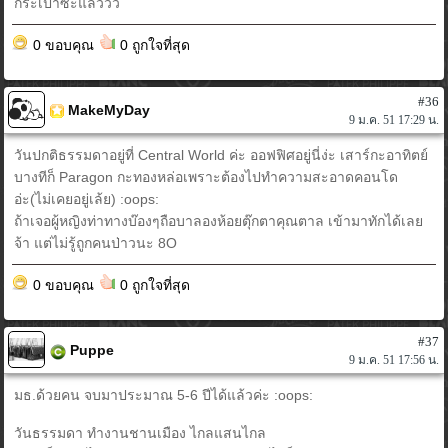
กระเป๋าซะแล้ววว
0 ขอบคุณ
0 ถูกใจที่สุด
#36
MakeMyDay
9 ม.ค. 51 17:29 น.
วันปกติธรรมดาอยู่ที่ Central World ค่ะ ออฟฟิศอยู่นี่ง่ะ เสาร์กะอาทิตย์
บางทีก็ Paragon กะทองหล่อเพราะต้องไปทำความสะอาดคอนโด
อ่ะ(ไม่เคยอยู่เล้ย) :oops:
ถ้าเจอผู้หญิงท่าทางบ๊องๆถือบาลองห้อยตุ๊กตาคุณตาล เข้ามาทักได้เลย
จ้า แต่ไม่รู้ถูกคนป่าวนะ 8O
0 ขอบคุณ
0 ถูกใจที่สุด
#37
Puppe
9 ม.ค. 51 17:56 น.
มธ.ด้วยคน จบมาประมาณ 5-6 ปีได้แล้วค่ะ :oops:
วันธรรมดา ทำงานชานเมือง ไกลแสนไกล