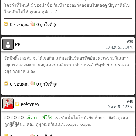
ใครว่าที่ไหนดี มีของน่าซื้อ กินข้าวอร่อยก็ลองขับไปลองดู ปัญหาคือไป
ไกลเกินไม่ได้ คุณแม่ดุค่ะ -_-'
0 ขอบคุณ
0 ถูกใจที่สุด
#39
PP
10 ม.ค. 51 0:30 น.
จัดมีทติ้งเลยค่ะ จะได้เจอกัน เเต่ขอเป็นวันอาทิตย์นะคะเพราะวันเสาร์
อยู่เวรตลอดค่ะ บ้านอยู่เเถวรามอินทรา ทำงานหลักที่จุฬาฯ งานรองเเถ
วสุขาภิบาล 3 ค่ะ
0 ขอบคุณ
0 ถูกใจที่สุด
#40
paleypay
10 ม.ค. 51 0:52 น.
8O 8O 8O
แง้ววว....พี่โก้จ๋า
>>>อันนั้นไม่ใช่ตัวจิงเล้ยยย...จิงจิงคุงหนู
ลูกผู้ดี๊ผู้ดีนะเคอะ หุหุ หมดกันนนน :oops: :oops: