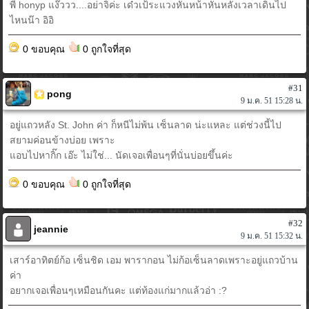
พี่ honyp แง๊ววว....อย่าจิค่ะ เด๋วเป้ระแวงหันหน้าหันหลังเวลาเดินไป
ไหนน๊า อิอิ
0 ขอบคุณ
0 ถูกใจที่สุด
#31
pong
9 ม.ค. 51 15:28 น.
อยู่แถวหลัง St. John ค่า ก็หนีไม่พ้น เซ็นลาด น่ะแหละ แต่ช่วงนี้ไป
สยามค่อนข้างบ่อย เพราะ
แอบไปหากิ๊ก เอ๊ะ ไม่ใช่... นัดเจอเพื่อนๆที่นั่นบ่อยขึ้นค่ะ
0 ขอบคุณ
0 ถูกใจที่สุด
#32
jeannie
9 ม.ค. 51 15:32 น.
เสาร์อาทิตย์ก้อ เซ็นชิด เอม พารากอน ไม่ก้อเซ็นลาดเพราะอยู่แถวบ้าน
ค่า
อยากเจอเพื่อนๆเหมือนกันคะ แต่ท้องแก่มากแล้วอ่า :?