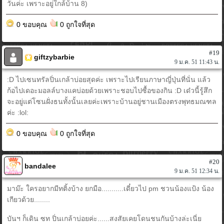
วันค่ะ เพราะอยู่ใกล้บ้าน 8)
0 ขอบคุณ
0 ถูกใจที่สุด
#19
giftzybarbie
9 ม.ค. 51 11:43 น.
:D ไปเซนทรัลปิ่นเกล้าบ่อยสุดค่ะ เพราะไปเรียนภาษาญี่ปุ่นที่นั่น แล้ว
ก้อไปเดอะมอลล์บางแคบ่อยด้วยเพราะชอบไปซื้อของกิน :D เด๋วนี้รู้สึก
จะอยู่แต่โซนฝั่งธนทั้งนั้นเลยค่ะเพราะบ้านอยู่ชานเมืองตรงพุทธมณฑล
ค่ะ :lol:
0 ขอบคุณ
0 ถูกใจที่สุด
#20
bandalee
9 ม.ค. 51 12:34 น.
มาม๊ะ ใครอยากมีทติ้งบ้าง ยกมือ...........เดี๋ยวไป pm ชวนน้องแป้ง น้อง
เกียวด้วย........
บันฯ ก็เดิน ซท ปิ่นเกล้าบ่อยค่ะ......สงสัยเคยโดนชนกันบ้างล่ะเนี่ย