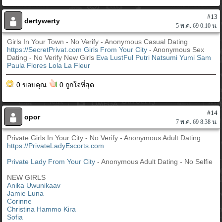
#13
dertywerty
5 พ.ค. 69 0:10 น.
Girls In Your Town - No Verify - Anonymous Casual Dating
https://SecretPrivat.com
Girls From Your City
- Anonymous Sex
Dating - No Verify New Girls
Eva LustFul
Putri
Natsumi
Yumi
Sam
Paula Flores
Lola La Fleur
0 ขอบคุณ
0 ถูกใจที่สุด
#14
opor
7 พ.ค. 69 8:38 น.
Private Girls In Your City - No Verify - Anonymous Adult Dating
https://PrivateLadyEscorts.com
Private Lady From Your City
- Anonymous Adult Dating - No Selfie
NEW GIRLS
Anika Uwunikaav
Jamie Luna
Corinne
Christina Hammo Kira
Sofia