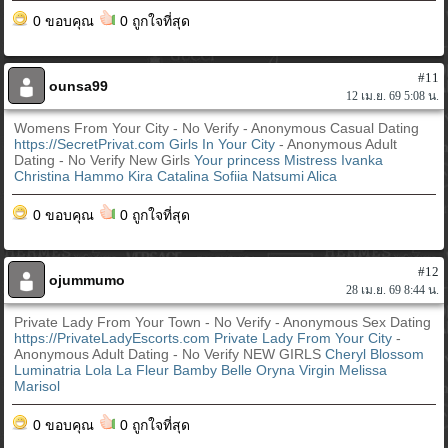
0 ขอบคุณ
0 ถูกใจที่สุด
#11
ounsa99
12 เม.ย. 69 5:08 น.
Womens From Your City - No Verify - Anonymous Casual Dating
https://SecretPrivat.com
Girls In Your City
- Anonymous Adult
Dating - No Verify New Girls
Your princess
Mistress Ivanka
Christina Hammo Kira
Catalina
Sofiia
Natsumi
Alica
0 ขอบคุณ
0 ถูกใจที่สุด
#12
ojummumo
28 เม.ย. 69 8:44 น.
Private Lady From Your Town - No Verify - Anonymous Sex Dating
https://PrivateLadyEscorts.com
Private Lady From Your City
-
Anonymous Adult Dating - No Verify NEW GIRLS
Cheryl Blossom
Luminatria
Lola La Fleur
Bamby Belle
Oryna Virgin
Melissa
Marisol
0 ขอบคุณ
0 ถูกใจที่สุด