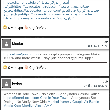
https://diamonds.tokyo/أسعار-الدولار-مقابل-
التركي/https://advocatesnairobi.com/حساب-معدل-جامعة-
البحرين/https://advocatesnairobi.com/احصائيات-كورونا-في-العالم-
تنزيل-مباشر/https://playerotico.com/where-can-you-trade-
bitcoin/https://myfemalefunda.com/تداول-تسلا/
0 ขอบคุณ
0 ถูกใจที่สุด
#9
Meeko
19 ม.ค. 66 11:23 น.
https://t.me/pump_upp
- best crypto pumps on telegram Make
1000% and more within 1 day, join channel @pump_upp !
0 ขอบคุณ
0 ถูกใจที่สุด
#10
joyice
27 มี.ค. 69 10:37 น.
Womens In Your Town - No Selfie - Anonymous Casual Dating
https://SecreLocal.com
Girls In Your Town
- Anonymous Sex
Dating - No Verify New Girls
Marisol
Yummy Couple
Alt Barbie
Medix Kate
Merrilyn
Alexa
AMY