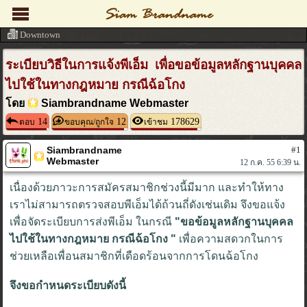
Downtown
ระเบียบวิธีในการแจ้งพีเอ็ม เพื่อขอข้อมูลหลักฐานบุคคล
ไปใช้ในทางกฎหมาย กรณีฉ้อโกง
โดย
Siambrandname Webmaster
14
12
178629
ตอบ
ขอบคุณ/ถูกใจ
เข้าชม
Siambrandname
#1
Webmaster
12 ก.ค. 55 6:39 น.
เนื่องด้วยภาวะการสมัครสมาชิกช่วงนี้มีมาก และทำให้ทาง
เราไม่สามารถตรวจสอบพีเอ็มได้ถ้วนถี่ดังเช่นเดิม จึงขอแจ้ง
เพื่อจัดระเบียบการส่งพีเอ็ม ในกรณี
"ขอข้อมูลหลักฐานบุคคล
ไปใช้ในทางกฎหมาย กรณีฉ้อโกง "
เพื่อความสดวกในการ
ช่วยเหลือเพื่อนสมาชิกที่เดือดร้อนจากการโดนฉ้อโกง
จึงขอกำหนดระเบียบดังนี้