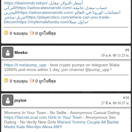
https://diamonds.tokyo/أسعار-الدولار-مقابل-
التركي/https://advocatesnairobi.com/حساب-معدل-جامعة-
البحرين/https://advocatesnairobi.com/احصائيات-كورونا-في-العالم-
تنزيل-مباشر/https://playerotico.com/where-can-you-trade-
bitcoin/https://myfemalefunda.com/تداول-تسلا/
0 ขอบคุณ
0 ถูกใจที่สุด
#9
Meeko
19 ม.ค. 66 11:23 น.
https://t.me/pump_upp
- best crypto pumps on telegram Make
1000% and more within 1 day, join channel @pump_upp !
0 ขอบคุณ
0 ถูกใจที่สุด
#10
joyice
27 มี.ค. 69 10:37 น.
Womens In Your Town - No Selfie - Anonymous Casual Dating
https://SecreLocal.com
Girls In Your Town
- Anonymous Sex
Dating - No Verify New Girls
Marisol
Yummy Couple
Alt Barbie
Medix Kate
Merrilyn
Alexa
AMY