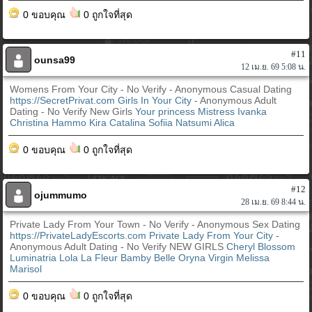
0 ขอบคุณ
0 ถูกใจที่สุด
#11
ounsa99
12 เม.ย. 69 5:08 น.
Womens From Your City - No Verify - Anonymous Casual Dating
https://SecretPrivat.com
Girls In Your City
- Anonymous Adult
Dating - No Verify New Girls
Your princess
Mistress Ivanka
Christina Hammo Kira
Catalina
Sofiia
Natsumi
Alica
0 ขอบคุณ
0 ถูกใจที่สุด
#12
ojummumo
28 เม.ย. 69 8:44 น.
Private Lady From Your Town - No Verify - Anonymous Sex Dating
https://PrivateLadyEscorts.com
Private Lady From Your City
-
Anonymous Adult Dating - No Verify NEW GIRLS
Cheryl Blossom
Luminatria
Lola La Fleur
Bamby Belle
Oryna Virgin
Melissa
Marisol
0 ขอบคุณ
0 ถูกใจที่สุด