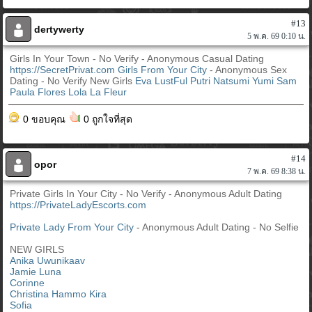
#13
dertywerty
5 พ.ค. 69 0:10 น.
Girls In Your Town - No Verify - Anonymous Casual Dating
https://SecretPrivat.com
Girls From Your City
- Anonymous Sex
Dating - No Verify New Girls
Eva LustFul
Putri
Natsumi
Yumi
Sam
Paula Flores
Lola La Fleur
0 ขอบคุณ
0 ถูกใจที่สุด
#14
opor
7 พ.ค. 69 8:38 น.
Private Girls In Your City - No Verify - Anonymous Adult Dating
https://PrivateLadyEscorts.com
Private Lady From Your City
- Anonymous Adult Dating - No Selfie
NEW GIRLS
Anika Uwunikaav
Jamie Luna
Corinne
Christina Hammo Kira
Sofia