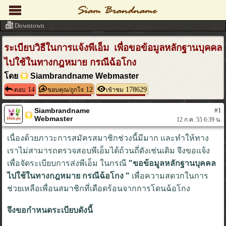
Downtown
ระเบียบวิธีในการแจ้งพีเอ็ม เพื่อขอข้อมูลหลักฐานบุคคล
ไปใช้ในทางกฎหมาย กรณีฉ้อโกง
โดย
Siambrandname Webmaster
14
12
178629
ตอบ
ขอบคุณ/ถูกใจ
เข้าชม
Siambrandname
#1
Webmaster
12 ก.ค. 55 6:39 น.
เนื่องด้วยภาวะการสมัครสมาชิกช่วงนี้มีมาก และทำให้ทาง
เราไม่สามารถตรวจสอบพีเอ็มได้ถ้วนถี่ดังเช่นเดิม จึงขอแจ้ง
เพื่อจัดระเบียบการส่งพีเอ็ม ในกรณี
"ขอข้อมูลหลักฐานบุคคล
ไปใช้ในทางกฎหมาย กรณีฉ้อโกง "
เพื่อความสดวกในการ
ช่วยเหลือเพื่อนสมาชิกที่เดือดร้อนจากการโดนฉ้อโกง
จึงขอกำหนดระเบียบดังนี้