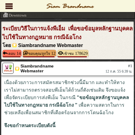
Downtown
ระเบียบวิธีในการแจ้งพีเอ็ม เพื่อขอข้อมูลหลักฐานบุคคล
ไปใช้ในทางกฎหมาย กรณีฉ้อโกง
โดย
Siambrandname Webmaster
14
12
178629
ตอบ
ขอบคุณ/ถูกใจ
เข้าชม
Siambrandname
#1
Webmaster
12 ก.ค. 55 6:39 น.
เนื่องด้วยภาวะการสมัครสมาชิกช่วงนี้มีมาก และทำให้ทาง
เราไม่สามารถตรวจสอบพีเอ็มได้ถ้วนถี่ดังเช่นเดิม จึงขอแจ้ง
เพื่อจัดระเบียบการส่งพีเอ็ม ในกรณี
"ขอข้อมูลหลักฐานบุคคล
ไปใช้ในทางกฎหมาย กรณีฉ้อโกง "
เพื่อความสดวกในการ
ช่วยเหลือเพื่อนสมาชิกที่เดือดร้อนจากการโดนฉ้อโกง
จึงขอกำหนดระเบียบดังนี้