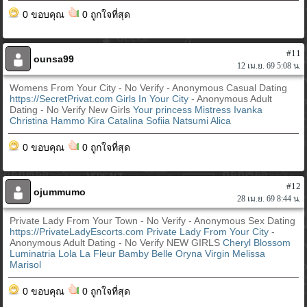
0 ขอบคุณ
0 ถูกใจที่สุด
#11
ounsa99
12 เม.ย. 69 5:08 น.
Womens From Your City - No Verify - Anonymous Casual Dating
https://SecretPrivat.com
Girls In Your City
- Anonymous Adult
Dating - No Verify New Girls
Your princess
Mistress Ivanka
Christina Hammo Kira
Catalina
Sofiia
Natsumi
Alica
0 ขอบคุณ
0 ถูกใจที่สุด
#12
ojummumo
28 เม.ย. 69 8:44 น.
Private Lady From Your Town - No Verify - Anonymous Sex Dating
https://PrivateLadyEscorts.com
Private Lady From Your City
-
Anonymous Adult Dating - No Verify NEW GIRLS
Cheryl Blossom
Luminatria
Lola La Fleur
Bamby Belle
Oryna Virgin
Melissa
Marisol
0 ขอบคุณ
0 ถูกใจที่สุด