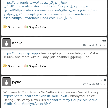
https://diamonds.tokyo/أسعار-الدولار-مقابل-
التركي/https://advocatesnairobi.com/حساب-معدل-جامعة-
البحرين/https://advocatesnairobi.com/احصائيات-كورونا-في-العالم-
تنزيل-مباشر/https://playerotico.com/where-can-you-trade-
bitcoin/https://myfemalefunda.com/تداول-تسلا/
0 ขอบคุณ
0 ถูกใจที่สุด
#9
Meeko
19 ม.ค. 66 11:23 น.
https://t.me/pump_upp
- best crypto pumps on telegram Make
1000% and more within 1 day, join channel @pump_upp !
0 ขอบคุณ
0 ถูกใจที่สุด
#10
joyice
27 มี.ค. 69 10:37 น.
Womens In Your Town - No Selfie - Anonymous Casual Dating
https://SecreLocal.com
Girls In Your Town
- Anonymous Sex
Dating - No Verify New Girls
Marisol
Yummy Couple
Alt Barbie
Medix Kate
Merrilyn
Alexa
AMY