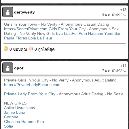
#13
dertywerty
5 พ.ค. 69 0:10 น.
Girls In Your Town - No Verify - Anonymous Casual Dating
https://SecretPrivat.com
Girls From Your City
- Anonymous Sex
Dating - No Verify New Girls
Eva LustFul
Putri
Natsumi
Yumi
Sam
Paula Flores
Lola La Fleur
0 ขอบคุณ
0 ถูกใจที่สุด
#14
opor
7 พ.ค. 69 8:38 น.
Private Girls In Your City - No Verify - Anonymous Adult Dating
https://PrivateLadyEscorts.com
Private Lady From Your City
- Anonymous Adult Dating - No Selfie
NEW GIRLS
Anika Uwunikaav
Jamie Luna
Corinne
Christina Hammo Kira
Sofia