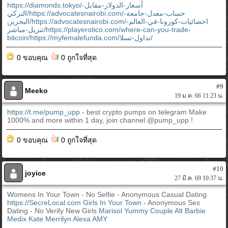
https://diamonds.tokyo/أسعار-الدولار-مقابل-
التركي/https://advocatesnairobi.com/حساب-معدل-جامعة-
البحرين/https://advocatesnairobi.com/احصائيات-كورونا-في-العالم-
تنزيل-مباشر/https://playerotico.com/where-can-you-trade-
bitcoin/https://myfemalefunda.com/تداول-تسلا/
0 ขอบคุณ
0 ถูกใจที่สุด
#9
Meeko
19 ม.ค. 66 11:23 น.
https://t.me/pump_upp
- best crypto pumps on telegram Make
1000% and more within 1 day, join channel @pump_upp !
0 ขอบคุณ
0 ถูกใจที่สุด
#10
joyice
27 มี.ค. 69 10:37 น.
Womens In Your Town - No Selfie - Anonymous Casual Dating
https://SecreLocal.com
Girls In Your Town
- Anonymous Sex
Dating - No Verify New Girls
Marisol
Yummy Couple
Alt Barbie
Medix Kate
Merrilyn
Alexa
AMY