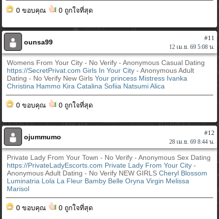
0 ขอบคุณ
0 ถูกใจที่สุด
#11
ounsa99
12 เม.ย. 69 5:08 น.
Womens From Your City - No Verify - Anonymous Casual Dating
https://SecretPrivat.com
Girls In Your City
- Anonymous Adult
Dating - No Verify New Girls
Your princess
Mistress Ivanka
Christina Hammo Kira
Catalina
Sofiia
Natsumi
Alica
0 ขอบคุณ
0 ถูกใจที่สุด
#12
ojummumo
28 เม.ย. 69 8:44 น.
Private Lady From Your Town - No Verify - Anonymous Sex Dating
https://PrivateLadyEscorts.com
Private Lady From Your City
-
Anonymous Adult Dating - No Verify NEW GIRLS
Cheryl Blossom
Luminatria
Lola La Fleur
Bamby Belle
Oryna Virgin
Melissa
Marisol
0 ขอบคุณ
0 ถูกใจที่สุด