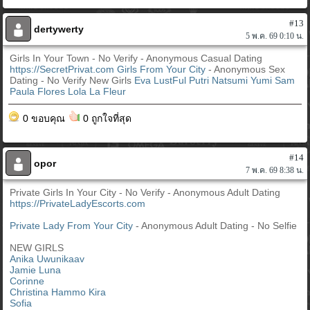
#13
dertywerty
5 พ.ค. 69 0:10 น.
Girls In Your Town - No Verify - Anonymous Casual Dating
https://SecretPrivat.com
Girls From Your City
- Anonymous Sex
Dating - No Verify New Girls
Eva LustFul
Putri
Natsumi
Yumi
Sam
Paula Flores
Lola La Fleur
0 ขอบคุณ
0 ถูกใจที่สุด
#14
opor
7 พ.ค. 69 8:38 น.
Private Girls In Your City - No Verify - Anonymous Adult Dating
https://PrivateLadyEscorts.com
Private Lady From Your City
- Anonymous Adult Dating - No Selfie
NEW GIRLS
Anika Uwunikaav
Jamie Luna
Corinne
Christina Hammo Kira
Sofia