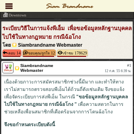
Downtown
ระเบียบวิธีในการแจ้งพีเอ็ม เพื่อขอข้อมูลหลักฐานบุคคล
ไปใช้ในทางกฎหมาย กรณีฉ้อโกง
โดย
Siambrandname Webmaster
14
12
178629
ตอบ
ขอบคุณ/ถูกใจ
เข้าชม
Siambrandname
#1
Webmaster
12 ก.ค. 55 6:39 น.
เนื่องด้วยภาวะการสมัครสมาชิกช่วงนี้มีมาก และทำให้ทาง
เราไม่สามารถตรวจสอบพีเอ็มได้ถ้วนถี่ดังเช่นเดิม จึงขอแจ้ง
เพื่อจัดระเบียบการส่งพีเอ็ม ในกรณี
"ขอข้อมูลหลักฐานบุคคล
ไปใช้ในทางกฎหมาย กรณีฉ้อโกง "
เพื่อความสดวกในการ
ช่วยเหลือเพื่อนสมาชิกที่เดือดร้อนจากการโดนฉ้อโกง
จึงขอกำหนดระเบียบดังนี้