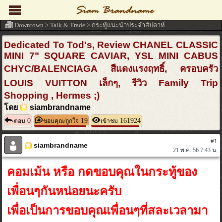
Downtown
>
Talk & Trade
>
กระทู้แนะนำประจำสัปดาห์
Dedicated To Tod's, Review CHANEL CLASSIC
MINI 7" SQUARE CAVIAR, YSL MINI CABUS
CHYC/BALENCIAGA สีแดงแรงฤทธิ์, ครอบครัว
LOUIS VUITTON เล็กๆ, รีวิว Family Trip
Shopping , Hermes ;)
โดย
siambrandname
0
19
161924
ตอบ
ขอบคุณ/ถูกใจ
เข้าชม
#1
siambrandname
21 พ.ค. 56 7:43 น.
คอมเม้น หรือ กดขอบคุณในกระทู้ของ
เพื่อนๆกันหน่อยนะครับ
เพื่อเป็นการขอบคุณเพื่อนๆที่สละเวลามา