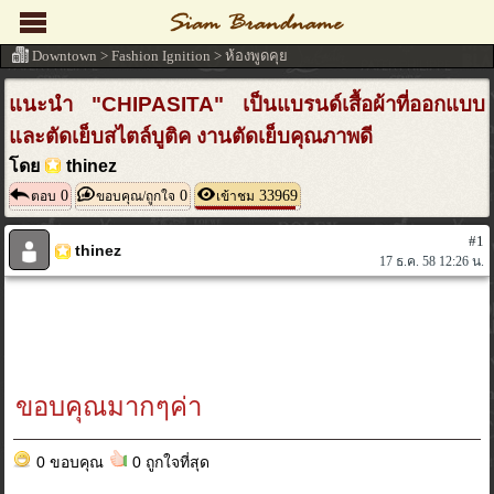
Downtown
>
Fashion Ignition
>
ห้องพูดคุย
แนะนำ "CHIPASITA" เป็นแบรนด์เสื้อผ้าที่ออกแบบ
และตัดเย็บสไตล์บูติค งานตัดเย็บคุณภาพดี
โดย
thinez
0
0
33969
ตอบ
ขอบคุณ/ถูกใจ
เข้าชม
#1
thinez
17 ธ.ค. 58 12:26 น.
ขอบคุณมากๆค่า
0 ขอบคุณ
0 ถูกใจที่สุด