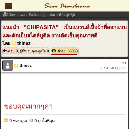
Downtown
>
Fashion Ignition
>
ห้องพูดคุย
แนะนำ "CHIPASITA" เป็นแบรนด์เสื้อผ้าที่ออกแบบ
และตัดเย็บสไตล์บูติค งานตัดเย็บคุณภาพดี
โดย
thinez
0
0
33969
ตอบ
ขอบคุณ/ถูกใจ
เข้าชม
#1
thinez
17 ธ.ค. 58 12:26 น.
ขอบคุณมากๆค่า
0 ขอบคุณ
0 ถูกใจที่สุด