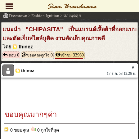
Downtown
>
Fashion Ignition
>
ห้องพูดคุย
แนะนำ "CHIPASITA" เป็นแบรนด์เสื้อผ้าที่ออกแบบ
และตัดเย็บสไตล์บูติค งานตัดเย็บคุณภาพดี
โดย
thinez
0
0
33969
ตอบ
ขอบคุณ/ถูกใจ
เข้าชม
#1
thinez
17 ธ.ค. 58 12:26 น.
ขอบคุณมากๆค่า
0 ขอบคุณ
0 ถูกใจที่สุด