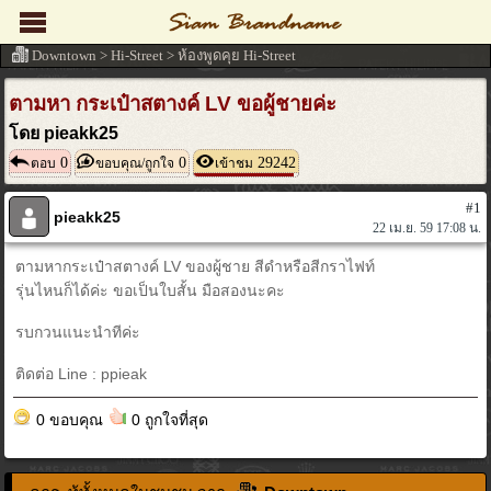
Downtown
>
Hi-Street
>
ห้องพูดคุย Hi-Street
ตามหา กระเป๋าสตางค์ LV ขอผู้ชายค่ะ
โดย pieakk25
0
0
29242
ตอบ
ขอบคุณ/ถูกใจ
เข้าชม
#1
pieakk25
22 เม.ย. 59 17:08 น.
ตามหากระเป๋าสตางค์ LV ของผู้ชาย สีดำหรือสีกราไฟท์
รุ่นไหนก็ได้ค่ะ ขอเป็นใบสั้น มือสองนะคะ
รบกวนแนะนำทีค่ะ
ติดต่อ Line : ppieak
0 ขอบคุณ
0 ถูกใจที่สุด