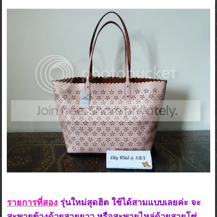
รายการที่สอง
รุ่นใหม่สุดฮิต ใช้ได้สามแบบเลยค่ะ จะ
สะพายข้างด้วยสายยาว หรือสะพายไหล่ด้วยสายโซ่