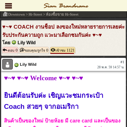
Downtown
>
Hi-Street
>
ห้องซื้อขาย Hi-Street
♥~♥ COACH งานช็อป ลงของใหม่หลายรายการเลยค่ะ
รับประกันความถูก แวะมาเลือกชมกันค่ะ ♥~♥
โดย
Lily Wild
0
0
1121
ตอบ
ขอบคุณ/ถูกใจ
เข้าชม
#1
Lily Wild
28 พ.ค. 59 14:57 น.
♥~♥
♥~♥ Welcome ♥~♥
♥~♥
ยินดีต้อนรับค่ะ เชิญแวะชมกระเป๋า
Coach สวยๆ จากอเมริกา
สินค้าเป็นของใหม่ ป้ายห้อย มี care card และเป็นของ