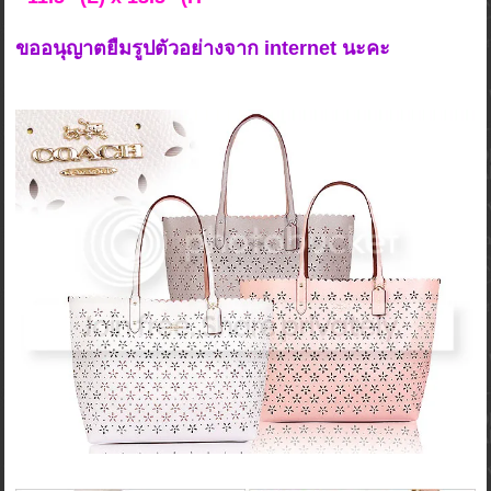
ขออนุญาตยืมรูปตัวอย่างจาก internet นะคะ