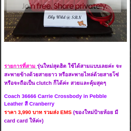
รายการที่สาม
รุ่นใหม่สุดฮิต ใช้ได้สามแบบเลยค่ะ จะ
สะพายข้างด้วยสายยาว หรือสะพายไหล่ด้วยสายโซ่
หรือจะถือเป็น clutch ก็ได้ค่ะ สวยและคุ้มสุดๆ
Coach 36666 Carrie Crossbody in Pebble
Leather สี Cranberry
ร
าคา 3,9
90 บาท รวมส่ง EMS
(ของใหม่ป้ายห้อย มี
card card ให้ค่ะ)