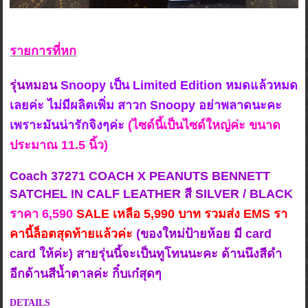
รายการที่หก
รุ่นหมอน
Snoopy เป็น Limited Edition หมดแล้วหมด
เลยค่ะ ไม่มีผลิตเพิ่ม สาวก Snoopy อย่าพลาดนะคะ
เพราะมันน่ารักจิงๆค่ะ
(ไซด์นี้เป็นไซด์ใหญ่ค่ะ ขนาด
ประมาณ 11.5 นิ้ว)
Coach 37271 COACH X PEANUTS BENNETT
SATCHEL IN CALF LEATHER สี SILVER / BLACK
ร
าคา 6,590
SALE เหลือ 5,990 บาท รวมส่ง EMS รา
คานี้ล็อตสุดท้ายแล้วค่ะ
(ของใหม่ป้ายห้อย มี card
card ให้ค่ะ) สายรุ่นนี้จะเป็นทูโทนนะคะ ด้านนึงสีดำ
อีกด้านสีน้ำตาลค่ะ กิ๋บเก๋สุดๆ
DETAILS