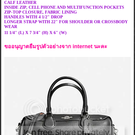
CALF LEATHER
INSIDE ZIP, CELL PHONE AND MULTIFUNCTION POCKETS
ZIP-TOP CLOSURE, FABRIC LINING
HANDLES WITH 4 1/2" DROP
LONGER STRAP WITH 22" FOR SHOULDER OR CROSSBODY
WEAR
11 1/4" (L) X 7 3/4" (H) X 6" (W)
ขออนุญาตยืมรูปตัวอย่างจาก internet นะคะ