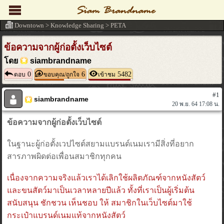
Downtown
>
Knowledge Sharing
>
PETA
ข้อความจากผู้ก่อตั้งเว็บไซต์
โดย
siambrandname
0
6
5482
ตอบ
ขอบคุณ/ถูกใจ
เข้าชม
#1
siambrandname
20 พ.ย. 64 17:08 น.
ข้อความจากผู้ก่อตั้งเว็บไซต์
ในฐานะผู้ก่อตั้งเวปไซต์สยามแบรนด์เนมเรามีสิ่งที่อยาก
สารภาพผิดต่อเพื่อนสมาชิกทุกคน
เนื่องจากความจริงแล้วเราได้เลิกใช้ผลิตภัณฑ์จากหนังสัตว์
และขนสัตว์มาเป็นเวลาหลายปีแล้ว ทั้งที่เราเป็นผู้เริ่มต้น
สนับสนุน ชักชวน เห็นชอบ ให้ สมาชิกในเว็บไซต์มาใช้
กระเป๋าแบรนด์เนมแท้จากหนังสัตว์