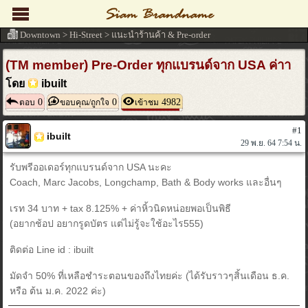
Downtown
>
Hi-Street
>
แนะนำร้านค้า & Pre-order
(TM member) Pre-Order ทุกแบรนด์จาก USA ค่าา
โดย
ibuilt
0
0
4982
ตอบ
ขอบคุณ/ถูกใจ
เข้าชม
#1
ibuilt
29 พ.ย. 64 7:54 น.
รับพรีออเดอร์ทุกแบรนด์จาก USA นะคะ
Coach, Marc Jacobs, Longchamp, Bath & Body works และอื่นๆ
เรท 34 บาท + tax 8.125% + ค่าหิ้วนิดหน่อยพอเป็นพิธี
(อยากช้อป อยากรูดบัตร แต่ไม่รู้จะใช้อะไร555)
ติดต่อ Line id : ibuilt
มัดจำ 50% ที่เหลือชำระตอนของถึงไทยค่ะ (ได้รับราวๆสิ้นเดือน ธ.ค.
หรือ ต้น ม.ค. 2022 ค่ะ)