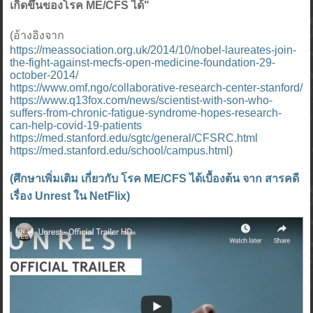
เกิดขึ้นของโรค ME/CFS ได้"
(อ้างอิงจาก
https://meassociation.org.uk/2014/10/nobel-laureates-join-
the-fight-against-mecfs-open-medicine-foundation-29-
october-2014/
https://www.omf.ngo/collaborative-research-center-stanford/
https://www.q13fox.com/news/scientist-with-son-who-
suffers-from-chronic-fatigue-syndrome-hopes-research-
can-help-covid-19-patients
https://med.stanford.edu/sgtc/general/CFSRC.html
https://med.stanford.edu/school/campus.html
)
(ศึกษาเพิ่มเติม เกี่ยวกับ โรค ME/CFS ได้เบื้องต้น จาก สารคดี
เรื่อง Unrest ใน NetFlix)