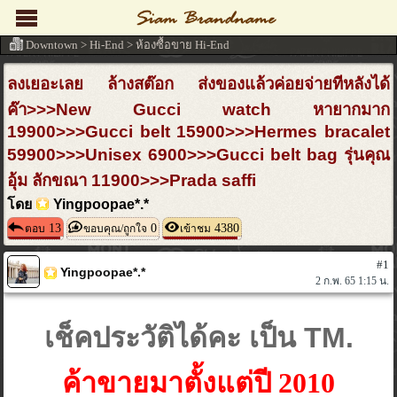
Downtown
>
Hi-End
>
ห้องซื้อขาย Hi-End
ลงเยอะเลย ล้างสต๊อก ส่งของแล้วค่อยจ่ายทีหลังได้
ค๊า>>>New Gucci watch หายากมาก
19900>>>Gucci belt 15900>>>Hermes bracalet
59900>>>Unisex 6900>>>Gucci belt bag รุ่นคุณ
อุ้ม ลักขณา 11900>>>Prada saffi
โดย
Yingpoopae*.*
13
0
4380
ตอบ
ขอบคุณ/ถูกใจ
เข้าชม
#1
Yingpoopae*.*
2 ก.พ. 65 1:15 น.
เช็คประวัติได้คะ เป็น TM.
ค้าขายมาตั้งแต่ปี 2010