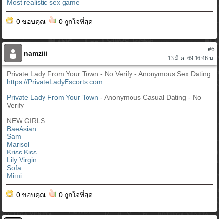
Most realistic sex game
0 ขอบคุณ
0 ถูกใจที่สุด
#6
namziii
13 มี.ค. 69 16:46 น.
Private Lady From Your Town - No Verify - Anonymous Sex Dating
https://PrivateLadyEscorts.com
Private Lady From Your Town
- Anonymous Casual Dating - No
Verify
NEW GIRLS
BaeAsian
Sam
Marisol
Kriss Kiss
Lily Virgin
Sofa
Mimi
0 ขอบคุณ
0 ถูกใจที่สุด