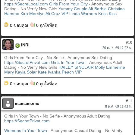
https://SecreLocal.com
Girls From Your City
- Anonymous Sex
Dating - No Verify New Girls
Yummy Couple
Alt Barbie
Christina
Hammo Kira
Merrilyn
Ali Cruz VIP
Linda Warners
Kriss Kiss
0 ขอบคุณ
0 ถูกใจที่สุด
#10
INRI
30 เม.ย. 69 12:22 น.
Girls From Your City - No Selfie - Anonymous Sex Dating
https://SecretPrivat.com
Girls In Your Town
- Anonymous Adult
Dating - No Verify New Girls
HAILEY SINCLAIR
Molly
Emmeline
Mary
Kayla
Solar Kate
Ivanka Peach VIP
0 ขอบคุณ
0 ถูกใจที่สุด
#11
mamamomo
8 พ.ค. 69 11:43 น.
Girls In Your Town - No Selfie - Anonymous Adult Dating
https://SecretPrivat.com
Womens In Your Town
- Anonymous Casual Dating - No Verify