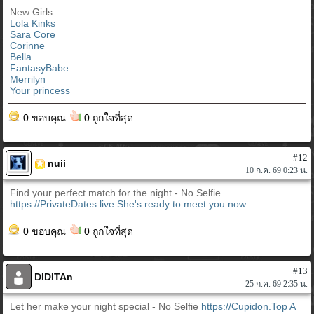
New Girls
Lola Kinks
Sara Core
Corinne
Bella
FantasyBabe
Merrilyn
Your princess
0 ขอบคุณ
0 ถูกใจที่สุด
#12
nuii
10 ก.ค. 69 0:23 น.
Find your perfect match for the night - No Selfie
https://PrivateDates.live
She's ready to meet you now
0 ขอบคุณ
0 ถูกใจที่สุด
#13
DIDITAn
25 ก.ค. 69 2:35 น.
Let her make your night special - No Selfie
https://Cupidon.Top
A