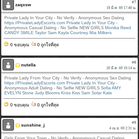
#7
zaqxsw
18 มี.ค. 69 17:40 น.
Private Lady In Your City - No Verify - Anonymous Sex Dating
https://PrivateLadyEscorts.com
Private Lady In Your City
-
Anonymous Casual Dating - No Selfie NEW GIRLS
Monika Reed
CANDY SMILE
Taylor
Sam
Kayla
Courtney
Mia Milkers
0 ขอบคุณ
0 ถูกใจที่สุด
#8
nutella
20 มี.ค. 69 10:14 น.
Private Lady From Your City - No Verify - Anonymous Sex Dating
https://PrivateLadyEscorts.com
Private Lady In Your City
-
Anonymous Adult Dating - No Selfie NEW GIRLS
Sofia
AMY
EVELYN Stone
Judy Blooms
Kriss Kiss
Sam
Solar Kate
0 ขอบคุณ
0 ถูกใจที่สุด
#9
sunshine_j
4 เม.ย. 69 2:31 น.
Girls From Your Town - No Verify - Anonymous Casual Dating