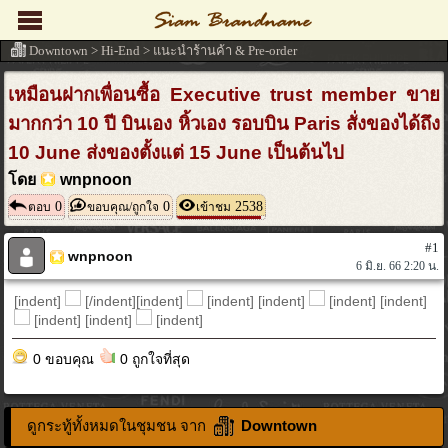
Downtown
>
Hi-End
>
แนะนำร้านค้า & Pre-order
เหมือนฝากเพื่อนซื้อ Executive trust member ขาย
มากกว่า 10 ปี บินเอง หิ้วเอง รอบบิน Paris สั่งของได้ถึง
10 June ส่งของตั้งแต่ 15 June เป็นต้นไป
โดย
wnpnoon
0
0
2538
ตอบ
ขอบคุณ/ถูกใจ
เข้าชม
#1
wnpnoon
6 มิ.ย. 66 2:20 น.
[indent]
[/indent][indent]
[indent] [indent]
[indent] [indent]
[indent] [indent]
[indent]
0 ขอบคุณ
0 ถูกใจที่สุด
ดูกระทู้ทั้งหมดในชุมชน จาก
Downtown