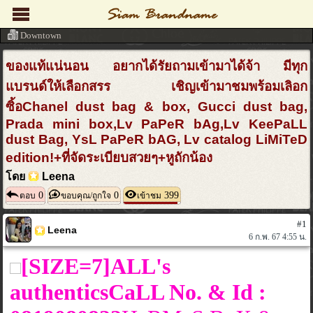
Downtown
ของแท้แน่นอน อยากได้รัยถามเข้ามาได้จ้า มีทุก
แบรนด์ให้เลือกสรร เชิญเข้ามาชมพร้อมเลิอก
ซิ้อChanel dust bag & box, Gucci dust bag,
Prada mini box,Lv PaPeR bAg,Lv KeePaLL
dust Bag, YsL PaPeR bAG, Lv catalog LiMiTeD
edition!+ที่จัดระเบียบสวยๆ+หูถักน้อง
โดย
Leena
0
0
399
ตอบ
ขอบคุณ/ถูกใจ
เข้าชม
#1
Leena
6 ก.พ. 67 4:55 น.
[SIZE=7]ALL's
authenticsCaLL No. & Id :