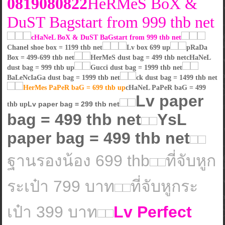
0819080822
HeRMeS BoX &
DuST Bagstart from 999 thb net
cHaNeL BoX & DuST BaGstart from 999 thb net
Chanel shoe box = 1199 thb net
Lv box 699 up
pRaDa
Box = 499-699 thb net
HerMeS dust bag = 499 thb netcHaNeL
dust bag = 999 thb up
Gucci dust bag = 1999 thb net
BaLeNcIaGa dust bag = 1999 thb net
ck dust bag = 1499 thb net
HerMes PaPeR baG = 699 thb up
cHaNeL PaPeR baG = 499
Lv paper
Lv paper bag = 299 thb net
thb up
bag = 499 thb net
YsL
paper bag = 499 thb net
ฐานรองน้อง 699 thb
ที่จับหูก
ระเป๋า 799 บาท
ที่จับหูกระ
เป๋า 399 บาท
Lv Perfect