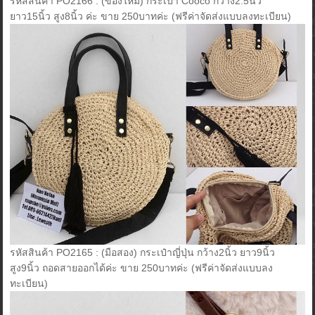
รหัสสินค้า PO2166 : (ของใหม่) กระเป๋า Cooco กว้าง2.5นิ้ว
ยาว15นิ้ว สูง8นิ้ว ค่ะ ขาย 250บาทค่ะ (ฟรีค่าจัดส่งแบบลงทะเบียน)
รหัสสินค้า PO2165 : (มือสอง) กระเป๋าญี่ปุ่น กว้าง2นิ้ว ยาว9นิ้ว
สูง9นิ้ว ถอดสายออกได้ค่ะ ขาย 250บาทค่ะ (ฟรีค่าจัดส่งแบบลง
ทะเบียน)