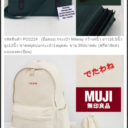
รหัสสินค้า PO2224 : (มือสอง) กระเป๋า Mitway กว้าง4นิ้ว ยาว16.5นิ้ว
สูง12นิ้ว ขาดหมุดบนกระเป๋า1หมุดค่ะ ขาย 350บาทค่ะ (ฟรีค่าจัดส่ง
แบบลงทะเบียน)