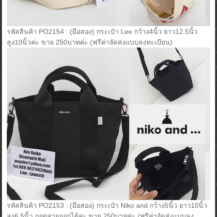
รหัสสินค้า PO2154 : (มือสอง) กระเป๋า Lee กว้าง4นิ้ว ยาว12.5นิ้ว
สูง10นิ้วค่ะ ขาย 250บาทค่ะ (ฟรีค่าจัดส่งแบบลงทะเบียน)
รหัสสินค้า PO2153 : (มือสอง) กระเป๋า Niko and กว้าง5นิ้ว ยาว10นิ้ว
สูง6.5นิ้ว ถอดสายออกได้ค่ะ ขาย 250บาทค่ะ (ฟรีค่าจัดส่งแบบลง