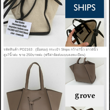
รหัสสินค้า PO2163 : (มือสอง) กระเป๋า Ships กว้าง7นิ้ว ยาว8นิ้ว
สูง7นิ้วค่ะ ขาย 250บาทค่ะ (ฟรีค่าจัดส่งแบบลงทะเบียน)