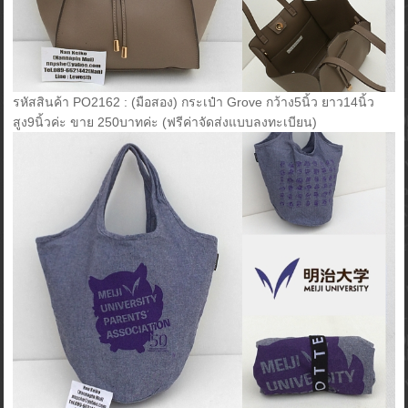
รหัสสินค้า PO2162 : (มือสอง) กระเป๋า Grove กว้าง5นิ้ว ยาว14นิ้ว
สูง9นิ้วค่ะ ขาย 250บาทค่ะ (ฟรีค่าจัดส่งแบบลงทะเบียน)