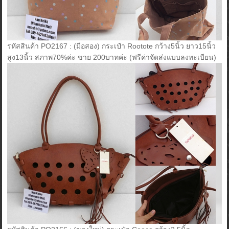
รหัสสินค้า PO2167 : (มือสอง) กระเป๋า Rootote กว้าง5นิ้ว ยาว15นิ้ว
สูง13นิ้ว สภาพ70%ค่ะ ขาย 200บาทค่ะ (ฟรีค่าจัดส่งแบบลงทะเบียน)