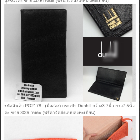
สูง6นิ้วค่ะ ขาย 400บาทค่ะ (ฟรีค่าจัดส่งแบบลงทะเบียน)
รหัสสินค้า PO2178 : (มือสอง) กระเป๋า Dunhill กว้าง3.7นิ้ว ยาว7.5นิ้ว
ค่ะ ขาย 300บาทค่ะ (ฟรีค่าจัดส่งแบบลงทะเบียน)