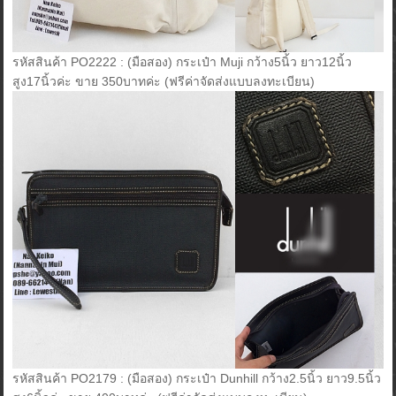
รหัสสินค้า PO2222 : (มือสอง) กระเป๋า Muji กว้าง5นิ้ว ยาว12นิ้ว
สูง17นิ้วค่ะ ขาย 350บาทค่ะ (ฟรีค่าจัดส่งแบบลงทะเบียน)
รหัสสินค้า PO2179 : (มือสอง) กระเป๋า Dunhill กว้าง2.5นิ้ว ยาว9.5นิ้ว