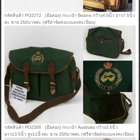
รหัสสินค้า PO2272 : (มือสอง) กระเป๋า Beams กว้าง4.5นิ้ว ยาว7.5นิ้ว
ค่ะ ขาย 250บาทค่ะ (ฟรีค่าจัดส่งแบบลงทะเบียน)
รหัสสินค้า PO2265 : (มือสอง) กระเป๋า Australia กว้าง3.5นิ้ว
ยาว13.5นิ้ว สูง11นิ้วค่ะ ขาย 250บาทค่ะ (ฟรีค่าจัดส่งแบบลงทะเบียน)