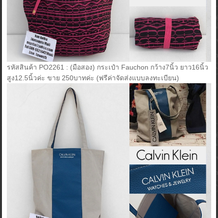
รหัสสินค้า PO2261 : (มือสอง) กระเป๋า Fauchon กว้าง7นิ้ว ยาว16นิ้ว
สูง12.5นิ้วค่ะ ขาย 250บาทค่ะ (ฟรีค่าจัดส่งแบบลงทะเบียน)