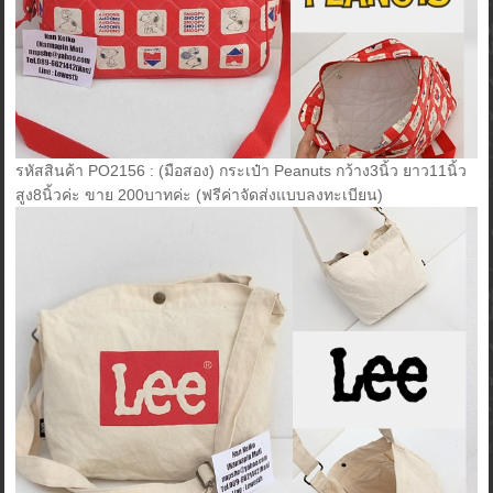
รหัสสินค้า PO2156 : (มือสอง) กระเป๋า Peanuts กว้าง3นิ้ว ยาว11นิ้ว
สูง8นิ้วค่ะ ขาย 200บาทค่ะ (ฟรีค่าจัดส่งแบบลงทะเบียน)