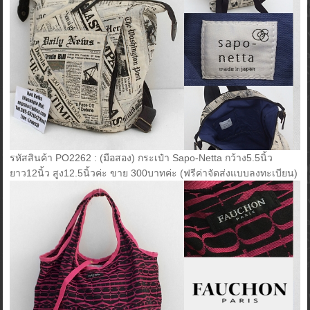
รหัสสินค้า PO2262 : (มือสอง) กระเป๋า Sapo-Netta กว้าง5.5นิ้ว
ยาว12นิ้ว สูง12.5นิ้วค่ะ ขาย 300บาทค่ะ (ฟรีค่าจัดส่งแบบลงทะเบียน)