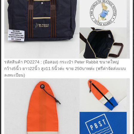
รหัสสินค้า PO2274 : (มือสอง) กระเป๋า Peter Rabbit ขนาดใหญ่
กว้าง5นิ้ว ยาว22นิ้ว สูง11.5นิ้วค่ะ ขาย 250บาทค่ะ (ฟรีค่าจัดส่งแบบ
ลงทะเบียน)