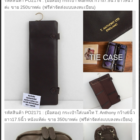
รหัสสินค้า PO2174 : (มือสอง) กระเป๋า Marmot กว้าง7.5นิ้ว ยาว9นิ้ว
ค่ะ ขาย 250บาทค่ะ (ฟรีค่าจัดส่งแบบลงทะเบียน)
รหัสสินค้า PO2171 : (มือสอง) กระเป๋าใส่เนคไท T. Anthony กว้าง6นิ้ว
ยาว17.5นิ้ว หนังแท้ค่ะ ขาย 350บาทค่ะ (ฟรีค่าจัดส่งแบบลงทะเบียน)