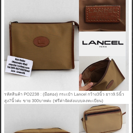
รหัสสินค้า PO2238 : (มือสอง) กระเป๋า Lancel กว้าง3นิ้ว ยาว9.5นิ้ว
สูง7นิ้วค่ะ ขาย 300บาทค่ะ (ฟรีค่าจัดส่งแบบลงทะเบียน)