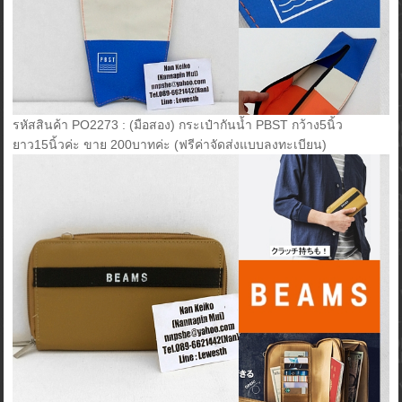
รหัสสินค้า PO2273 : (มือสอง) กระเป๋ากันน้ำ PBST กว้าง5นิ้ว
ยาว15นิ้วค่ะ ขาย 200บาทค่ะ (ฟรีค่าจัดส่งแบบลงทะเบียน)