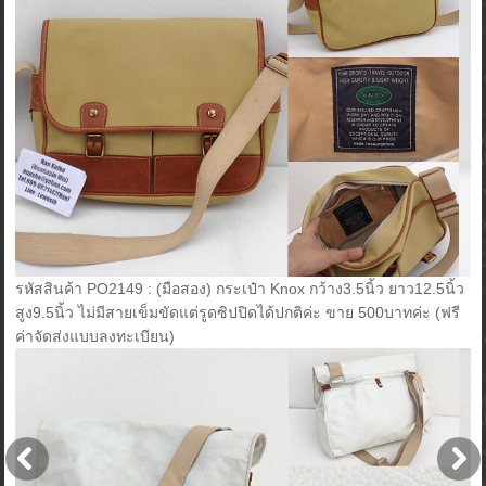
รหัสสินค้า PO2149 : (มือสอง) กระเป๋า Knox กว้าง3.5นิ้ว ยาว12.5นิ้ว
สูง9.5นิ้ว ไม่มีสายเข็มขัดแต่รูดซิปปิดได้ปกติค่ะ ขาย 500บาทค่ะ (ฟรี
ค่าจัดส่งแบบลงทะเบียน)