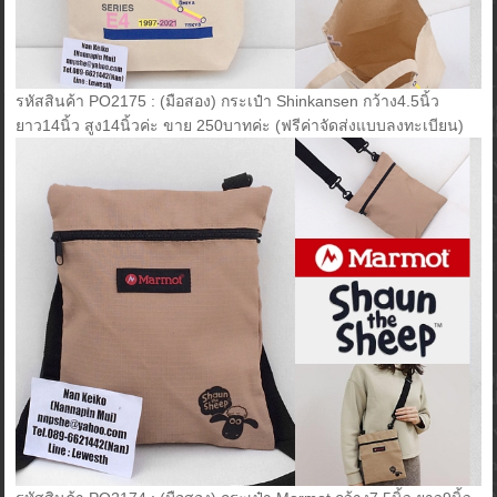
รหัสสินค้า PO2175 : (มือสอง) กระเป๋า Shinkansen กว้าง4.5นิ้ว
ยาว14นิ้ว สูง14นิ้วค่ะ ขาย 250บาทค่ะ (ฟรีค่าจัดส่งแบบลงทะเบียน)