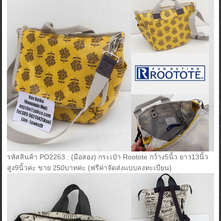
รหัสสินค้า PO2263 : (มือสอง) กระเป๋า Rootote กว้าง5นิ้ว ยาว13นิ้ว
สูง9นิ้วค่ะ ขาย 250บาทค่ะ (ฟรีค่าจัดส่งแบบลงทะเบียน)