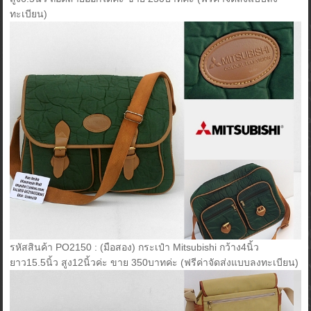
ทะเบียน)
รหัสสินค้า PO2150 : (มือสอง) กระเป๋า Mitsubishi กว้าง4นิ้ว
ยาว15.5นิ้ว สูง12นิ้วค่ะ ขาย 350บาทค่ะ (ฟรีค่าจัดส่งแบบลงทะเบียน)