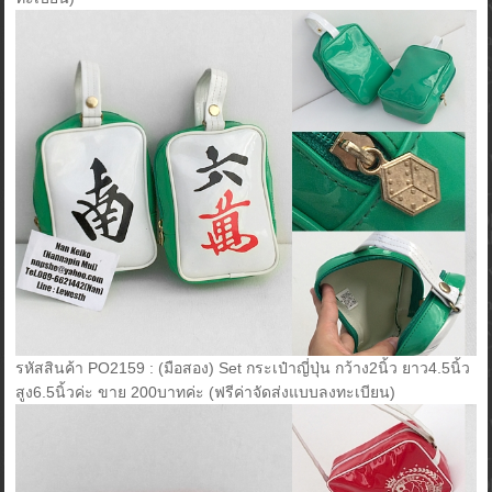
รหัสสินค้า PO2159 : (มือสอง) Set กระเป๋าญี่ปุ่น กว้าง2นิ้ว ยาว4.5นิ้ว
สูง6.5นิ้วค่ะ ขาย 200บาทค่ะ (ฟรีค่าจัดส่งแบบลงทะเบียน)