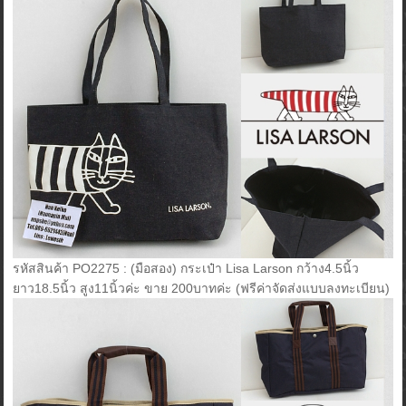
รหัสสินค้า PO2275 : (มือสอง) กระเป๋า Lisa Larson กว้าง4.5นิ้ว
ยาว18.5นิ้ว สูง11นิ้วค่ะ ขาย 200บาทค่ะ (ฟรีค่าจัดส่งแบบลงทะเบียน)