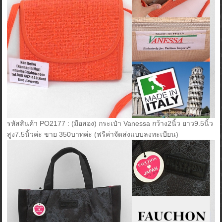
รหัสสินค้า PO2177 : (มือสอง) กระเป๋า Vanessa กว้าง2นิ้ว ยาว9.5นิ้ว
สูง7.5นิ้วค่ะ ขาย 350บาทค่ะ (ฟรีค่าจัดส่งแบบลงทะเบียน)