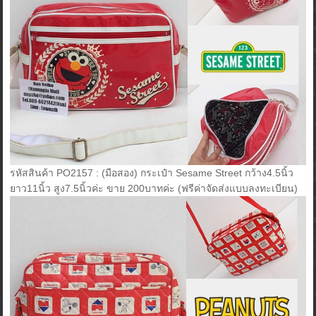
รหัสสินค้า PO2157 : (มือสอง) กระเป๋า Sesame Street กว้าง4.5นิ้ว
ยาว11นิ้ว สูง7.5นิ้วค่ะ ขาย 200บาทค่ะ (ฟรีค่าจัดส่งแบบลงทะเบียน)