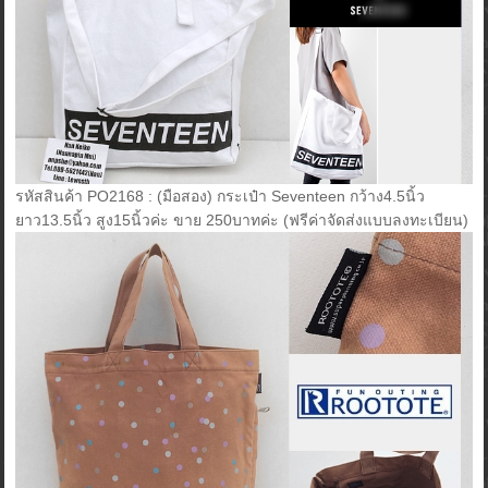
รหัสสินค้า PO2168 : (มือสอง) กระเป๋า Seventeen กว้าง4.5นิ้ว
ยาว13.5นิ้ว สูง15นิ้วค่ะ ขาย 250บาทค่ะ (ฟรีค่าจัดส่งแบบลงทะเบียน)