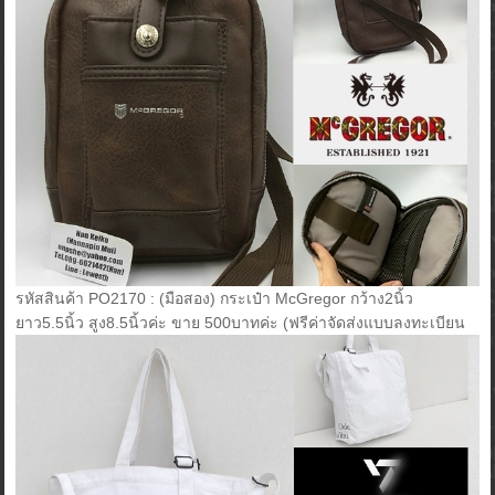
รหัสสินค้า PO2170 : (มือสอง) กระเป๋า McGregor กว้าง2นิ้ว
ยาว5.5นิ้ว สูง8.5นิ้วค่ะ ขาย 500บาทค่ะ (ฟรีค่าจัดส่งแบบลงทะเบียน