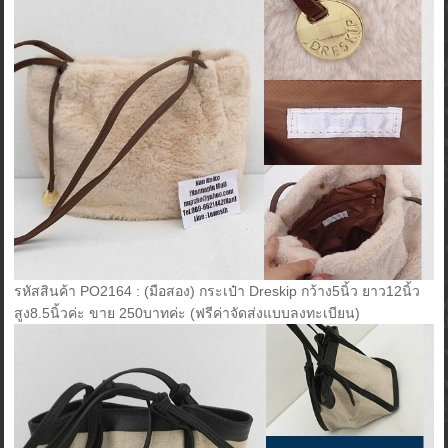
รหัสสินค้า PO2164 : (มือสอง) กระเป๋า Dreskip กว้าง5นิ้ว ยาว12นิ้ว
สูง8.5นิ้วค่ะ ขาย 250บาทค่ะ (ฟรีค่าจัดส่งแบบลงทะเบียน)