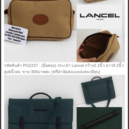
รหัสสินค้า PO2237 : (มือสอง) กระเป๋า Lancel กว้าง2.2นิ้ว ยาว9.2นิ้ว
สูง6นิ้วค่ะ ขาย 300บาทค่ะ (ฟรีค่าจัดส่งแบบลงทะเบียน)