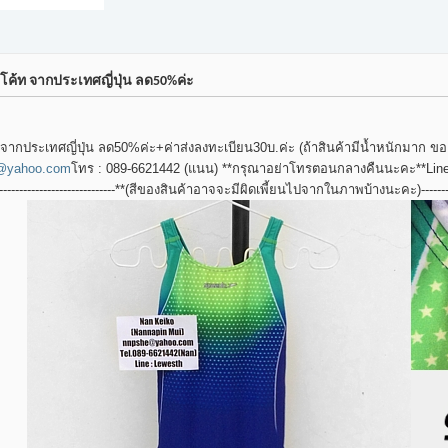
ท โค้ท จากประเทศญี่ปุ่น ลด50%ค่ะ
้ท จากประเทศญี่ปุ่น ลด50%ค่ะ+ค่าส่งลงทะเบียน30บ.ค่ะ (ถ้าสินค้ามีน้ำหนักมาก
@yahoo.com
โทร : 089-6621442 (แนน) **กรุณาอย่าโทรตอนกลางคืนนะคะ**Line : Lewesth-
-----------------------------------**(สีของสินค้าอาจจะมีผิดเพี้ยนไปจากในภาพบ้างนะคะ)--------------