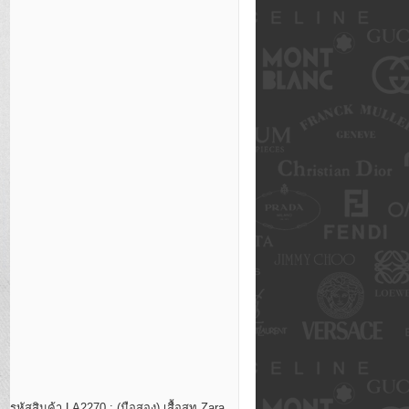
รหัสสินค้า LA2270 : (มือสอง) เสื้อสูท Zara