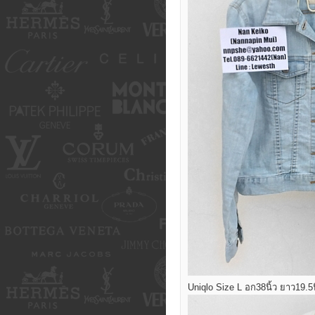
Uniqlo Size L อก38นิ้ว ยาว19.5