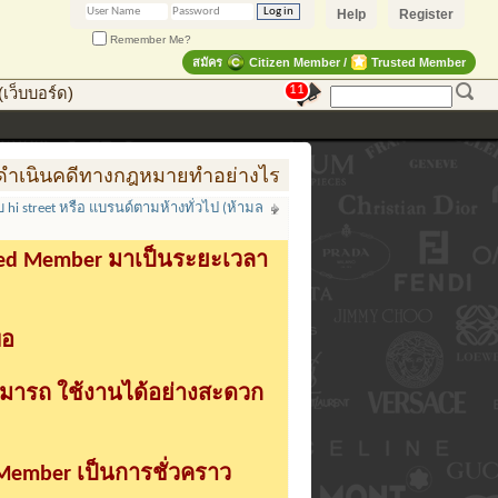
Help
Register
Remember Me?
สมัคร
Citizen Member /
Trusted Member
11
เว็บบอร์ด)
งกฎหมายทำอย่างไร
การสร้าง สินค้าแฟชั่น สู่สินค้าแ
 hi street หรือ แบรนด์ตามห้างทั่วไป (ห้ามล
sted Member มาเป็นระยะเวลา
่อ
ามารถ ใช้งานได้อย่างสะดวก
 Member เป็นการชั่วคราว