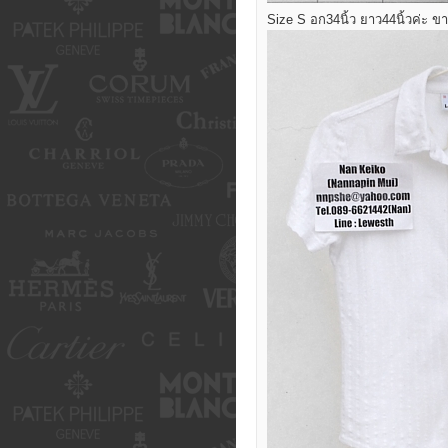
Size S อก34นิ้ว ยาว44นิ้วค่ะ ข