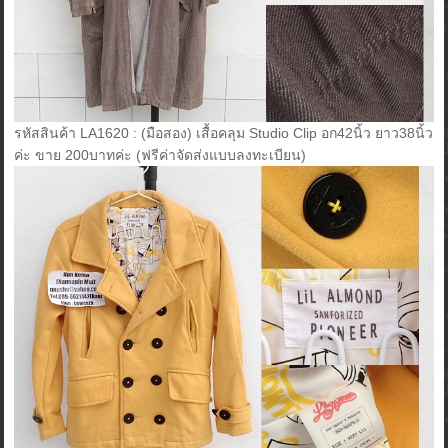
รหัสสินค้า LA1620 : (มือสอง) เสื้อคลุม Studio Clip อก42นิ้ว ยาว38นิ้ว
ค่ะ ขาย 200บาทค่ะ (ฟรีค่าจัดส่งแบบลงทะเบียน)