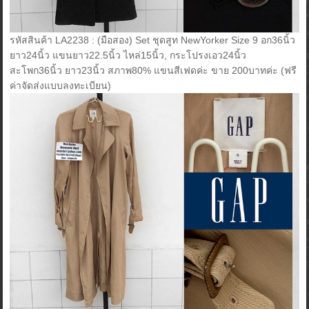
รหัสสินค้า LA2238 : (มือสอง) Set ชุดสูท NewYorker Size 9 อก36นิ้ว
ยาว24นิ้ว แขนยาว22.5นิ้ว ไหล่15นิ้ว, กระโปรงเอว24นิ้ว
สะโพก36นิ้ว ยาว23นิ้ว สภาพ80% แขนสีเฟดค่ะ ขาย 200บาทค่ะ (ฟรี
ค่าจัดส่งแบบลงทะเบียน)