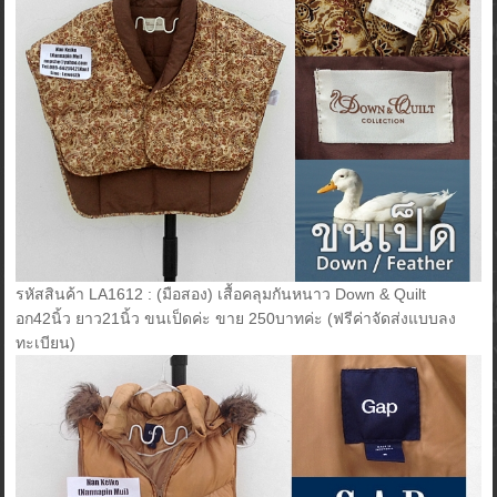
รหัสสินค้า LA1612 : (มือสอง) เสื้อคลุมกันหนาว Down & Quilt
อก42นิ้ว ยาว21นิ้ว ขนเป็ดค่ะ ขาย 250บาทค่ะ (ฟรีค่าจัดส่งแบบลง
ทะเบียน)