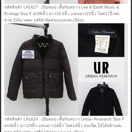
รหัสสินค้า LA1627 : (มือสอง) เสื้อกันหนาว Lee & Earth Music &
Ecology Size F อก36นิ้ว ยาว18.5นิ้ว แขนยาว22นิ้ว ไหล่17นิ้วค่ะ
ขาย 250บาทค่ะ (ฟรีค่าจัดส่งแบบลงทะเบียน)
รหัสสินค้า LA1624 : (มือสอง) เสื้อกันหนาว Urban Research Size F
อก36นิ้ว ยาว23นิ้ว แขนยาว24นิ้ว ไหล่14นิ้ว ขนเป็ด ใส่ได้2ด้านค่ะ