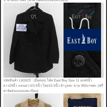
ขาย 400บาทค่ะ (ฟรีค่าจัดส่งแบบลงทะเบียน)
รหัสสินค้า LA1623 : (มือสอง) โค้ท East Boy Size 11 อก40นิ้ว
ยาว29นิ้ว แขนยาว23.5นิ้ว ไหล่15.5นิ้ว ผ้าวูลค่ะ ขาย 350บาทค่ะ (ฟรี
ค่าจัดส่งแบบลงทะเบียน)