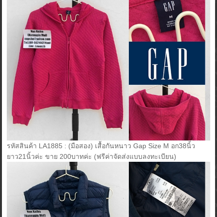
รหัสสินค้า LA1885 : (มือสอง) เสื้อกันหนาว Gap Size M อก38นิ้ว
ยาว21นิ้วค่ะ ขาย 200บาทค่ะ (ฟรีค่าจัดส่งแบบลงทะเบียน)