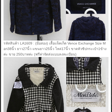
รหัสสินค้า LA1609 : (มือสอง) เสื้อแจ็คเก็ต Vence Exchange Size M
อก38นิ้ว ยาว27นิ้ว แขนยาว25นิ้ว ไหล่17นิ้ว ขาดหัวซิปกระเป๋า1ข้าง
ค่ะ ขาย 250บาทค่ะ (ฟรีค่าจัดส่งแบบลงทะเบียน)