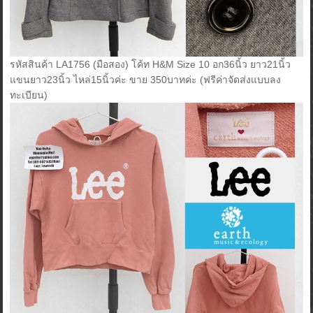
รหัสสินค้า LA1756 (มือสอง) โค้ท H&M Size 10 อก36นิ้ว ยาว21นิ้ว
แขนยาว23นิ้ว ไหล่15นิ้วค่ะ ขาย 350บาทค่ะ (ฟรีค่าจัดส่งแบบลง
ทะเบียน)