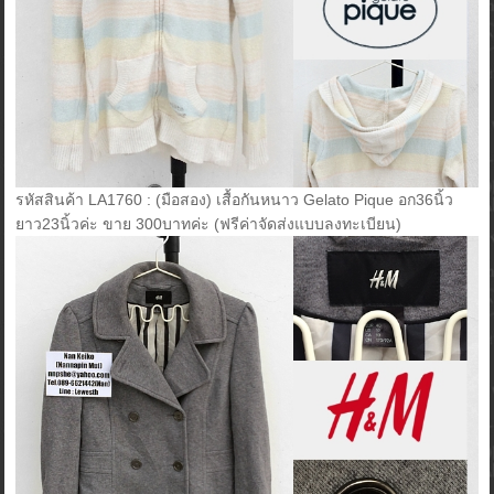
รหัสสินค้า LA1760 : (มือสอง) เสื้อกันหนาว Gelato Pique อก36นิ้ว
ยาว23นิ้วค่ะ ขาย 300บาทค่ะ (ฟรีค่าจัดส่งแบบลงทะเบียน)