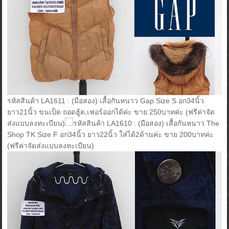
รหัสสินค้า LA1611 : (มือสอง) เสื้อกันหนาว Gap Size S อก34นิ้ว
ยาว21นิ้ว ขนเป็ด ถอดฮู้ด,เฟอร์ออกได้ค่ะ ขาย 250บาทค่ะ (ฟรีค่าจัด
ส่งแบบลงทะเบียน)
รหัสสินค้า LA1610 : (มือสอง) เสื้อกันหนาว The
Shop TK Size F อก34นิ้ว ยาว22นิ้ว ใส่ได้2ด้านค่ะ ขาย 200บาทค่ะ
(ฟรีค่าจัดส่งแบบลงทะเบียน)