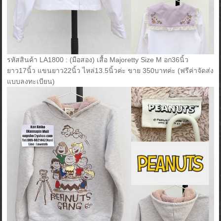
รหัสสินค้า LA1800 : (มือสอง) เสื้อ Majoretty Size M อก36นิ้ว
ยาว17นิ้ว แขนยาว22นิ้ว ไหล่13.5นิ้วค่ะ ขาย 350บาทค่ะ (ฟรีค่าจัดส่ง
แบบลงทะเบียน)