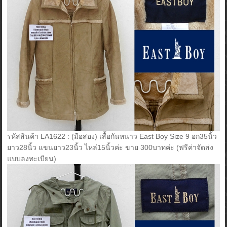
รหัสสินค้า LA1622 : (มือสอง) เสื้อกันหนาว East Boy Size 9 อก35นิ้ว
ยาว28นิ้ว แขนยาว23นิ้ว ไหล่15นิ้วค่ะ ขาย 300บาทค่ะ (ฟรีค่าจัดส่ง
แบบลงทะเบียน)