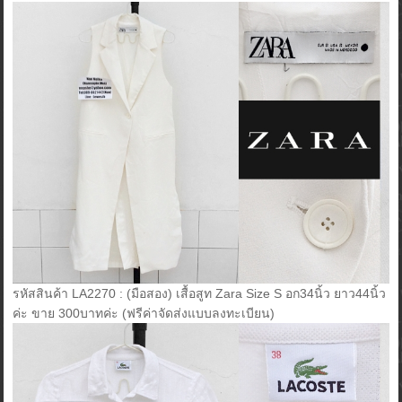
รหัสสินค้า LA2270 : (มือสอง) เสื้อสูท Zara Size S อก34นิ้ว ยาว44นิ้ว
ค่ะ ขาย 300บาทค่ะ (ฟรีค่าจัดส่งแบบลงทะเบียน)