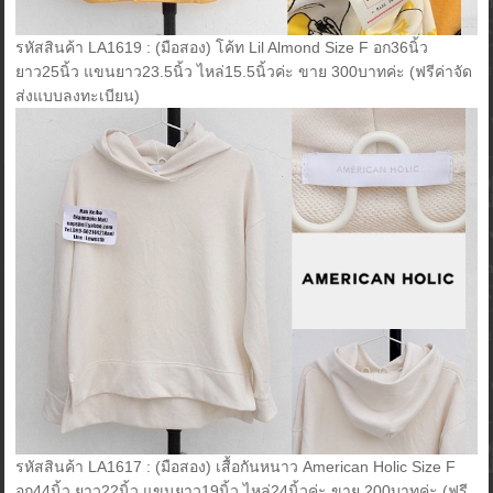
รหัสสินค้า LA1619 : (มือสอง) โค้ท Lil Almond Size F อก36นิ้ว
ยาว25นิ้ว แขนยาว23.5นิ้ว ไหล่15.5นิ้วค่ะ ขาย 300บาทค่ะ (ฟรีค่าจัด
ส่งแบบลงทะเบียน)
รหัสสินค้า LA1617 : (มือสอง) เสื้อกันหนาว American Holic Size F
อก44นิ้ว ยาว22นิ้ว แขนยาว19นิ้ว ไหล่24นิ้วค่ะ ขาย 200บาทค่ะ (ฟรี