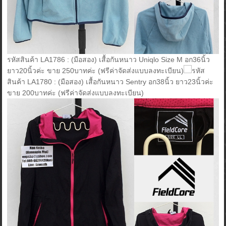
รหัสสินค้า LA1786 : (มือสอง) เสื้อกันหนาว Uniqlo Size M อก36นิ้ว
ยาว20นิ้วค่ะ ขาย 250บาทค่ะ (ฟรีค่าจัดส่งแบบลงทะเบียน)
รหัส
สินค้า LA1780 : (มือสอง) เสื้อกันหนาว Sentry อก38นิ้ว ยาว23นิ้วค่ะ
ขาย 200บาทค่ะ (ฟรีค่าจัดส่งแบบลงทะเบียน)