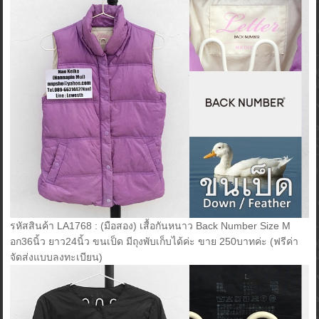
รหัสสินค้า LA1768 : (มือสอง) เสื้อกันหนาว Back Number Size M
อก36นิ้ว ยาว24นิ้ว ขนเป็ด มีถุงพับเก็บได้ค่ะ ขาย 250บาทค่ะ (ฟรีค่า
จัดส่งแบบลงทะเบียน)