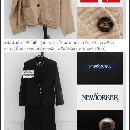
รหัสสินค้า LA2240 : (มือสอง) เสื้อคลุม Uniqlo Size XL อก48นิ้ว
ยาว23นิ้วค่ะ ขาย 200บาทค่ะ (ฟรีค่าจัดส่งแบบลงทะเบียน)