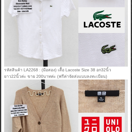
รหัสสินค้า LA2268 : (มือสอง) เสื้อ Lacoste Size 38 อก32นิ้ว
ยาว22นิ้วค่ะ ขาย 200บาทค่ะ (ฟรีค่าจัดส่งแบบลงทะเบียน)