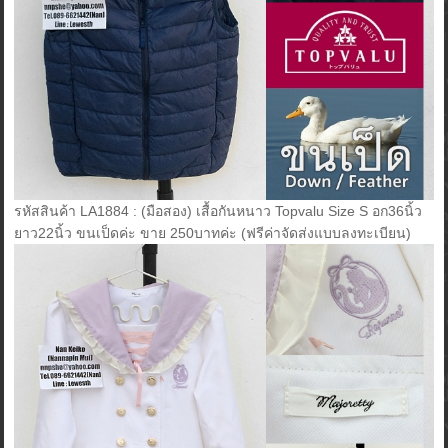
รหัสสินค้า LA1884 : (มือสอง) เสื้อกันหนาว Topvalu Size S อก36นิ้ว
ยาว22นิ้ว ขนเป็ดค่ะ ขาย 250บาทค่ะ (ฟรีค่าจัดส่งแบบลงทะเบียน)