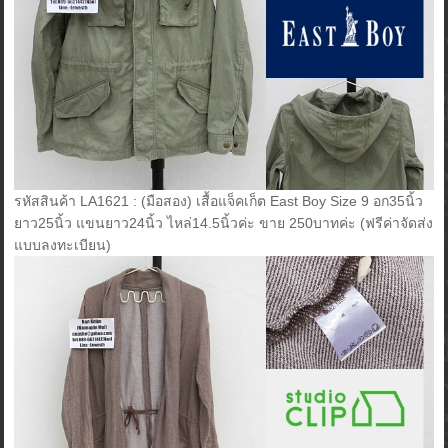
รหัสสินค้า LA1621 : (มือสอง) เสื้อแจ็คเก็ต East Boy Size 9 อก35นิ้ว
ยาว25นิ้ว แขนยาว24นิ้ว ไหล่14.5นิ้วค่ะ ขาย 250บาทค่ะ (ฟรีค่าจัดส่ง
แบบลงทะเบียน)