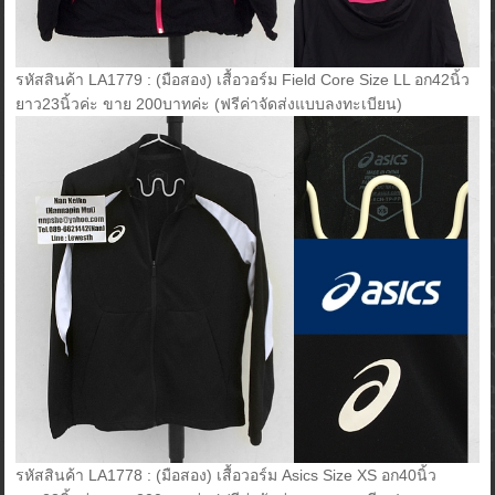
รหัสสินค้า LA1779 : (มือสอง) เสื้อวอร์ม Field Core Size LL อก42นิ้ว
ยาว23นิ้วค่ะ ขาย 200บาทค่ะ (ฟรีค่าจัดส่งแบบลงทะเบียน)
รหัสสินค้า LA1778 : (มือสอง) เสื้อวอร์ม Asics Size XS อก40นิ้ว