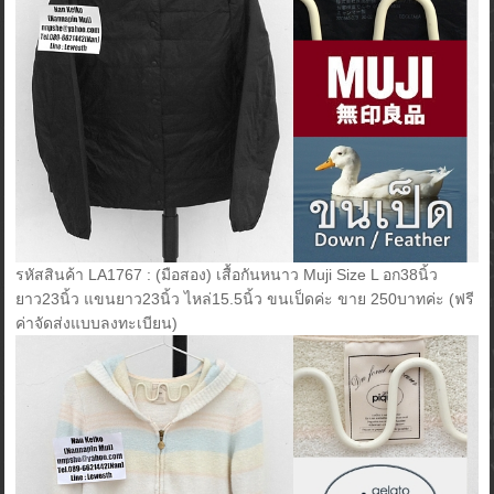
รหัสสินค้า LA1767 : (มือสอง) เสื้อกันหนาว Muji Size L อก38นิ้ว
ยาว23นิ้ว แขนยาว23นิ้ว ไหล่15.5นิ้ว ขนเป็ดค่ะ ขาย 250บาทค่ะ (ฟรี
ค่าจัดส่งแบบลงทะเบียน)