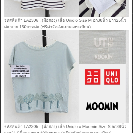
รหัสสินค้า LA2306 : (มือสอง) เสื้อ Uniqlo Size M อก38นิ้ว ยาว25นิ้ว
ค่ะ ขาย 150บาทค่ะ (ฟรีค่าจัดส่งแบบลงทะเบียน)
รหัสสินค้า LA2305 : (มือสอง) เสื้อ Uniqlo x Moomin Size S อก38นิ้ว