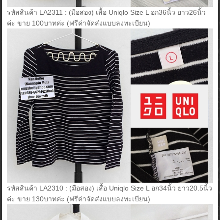
รหัสสินค้า LA2311 : (มือสอง) เสื้อ Uniqlo Size L อก36นิ้ว ยาว26นิ้ว
ค่ะ ขาย 100บาทค่ะ (ฟรีค่าจัดส่งแบบลงทะเบียน)
รหัสสินค้า LA2310 : (มือสอง) เสื้อ Uniqlo Size L อก34นิ้ว ยาว20.5นิ้ว
ค่ะ ขาย 130บาทค่ะ (ฟรีค่าจัดส่งแบบลงทะเบียน)