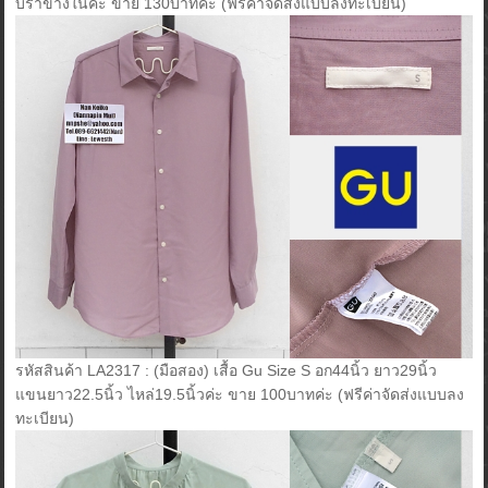
บราข้างในค่ะ ขาย 130บาทค่ะ (ฟรีค่าจัดส่งแบบลงทะเบียน)
รหัสสินค้า LA2317 : (มือสอง) เสื้อ Gu Size S อก44นิ้ว ยาว29นิ้ว
แขนยาว22.5นิ้ว ไหล่19.5นิ้วค่ะ ขาย 100บาทค่ะ (ฟรีค่าจัดส่งแบบลง
ทะเบียน)