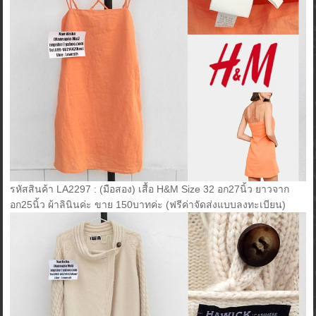
รหัสสินค้า LA2297 : (มือสอง) เสื้อ H&M Size 32 อก27นิ้ว ยาวจาก
อก25นิ้ว ผ้าลินินค่ะ ขาย 150บาทค่ะ (ฟรีค่าจัดส่งแบบลงทะเบียน)