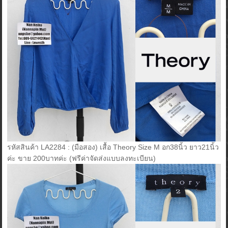
รหัสสินค้า LA2284 : (มือสอง) เสื้อ Theory Size M อก38นิ้ว ยาว21นิ้ว
ค่ะ ขาย 200บาทค่ะ (ฟรีค่าจัดส่งแบบลงทะเบียน)