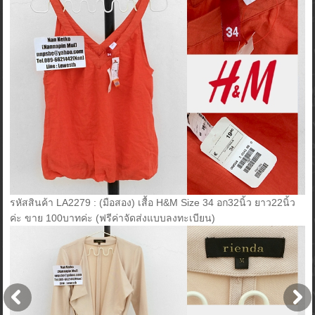
รหัสสินค้า LA2279 : (มือสอง) เสื้อ H&M Size 34 อก32นิ้ว ยาว22นิ้ว
ค่ะ ขาย 100บาทค่ะ (ฟรีค่าจัดส่งแบบลงทะเบียน)