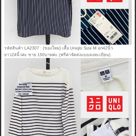
รหัสสินค้า LA2307 : (ของใหม่) เสื้อ Uniqlo Size M อก42นิ้ว
ยาว24นิ้วค่ะ ขาย 150บาทค่ะ (ฟรีค่าจัดส่งแบบลงทะเบียน)