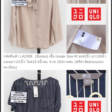
รหัสสินค้า LA2308 : (มือสอง) เสื้อ Uniqlo Size M อก42นิ้ว ยาว26นิ้ว
แขนยาว21นิ้ว ไหล่16.5นิ้วค่ะ ขาย 150บาทค่ะ (ฟรีค่าจัดส่งแบบลง
ทะเบียน)