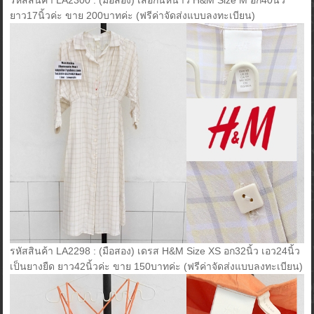
ยาว17นิ้วค่ะ ขาย 200บาทค่ะ (ฟรีค่าจัดส่งแบบลงทะเบียน)
รหัสสินค้า LA2298 : (มือสอง) เดรส H&M Size XS อก32นิ้ว เอว24นิ้ว
เป็นยางยืด ยาว42นิ้วค่ะ ขาย 150บาทค่ะ (ฟรีค่าจัดส่งแบบลงทะเบียน)