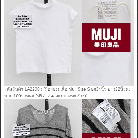
รหัสสินค้า LA2290 : (มือสอง) เสื้อ Muji Size S อก34นิ้ว ยาว22นิ้วค่ะ
ขาย 100บาทค่ะ (ฟรีค่าจัดส่งแบบลงทะเบียน)