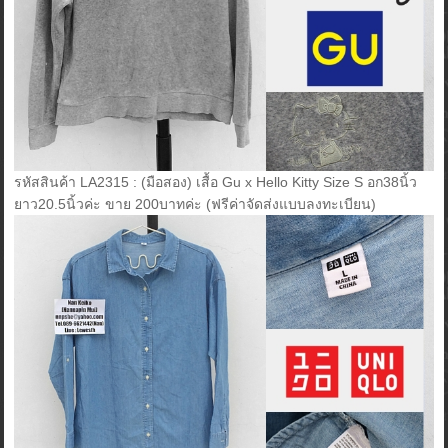
รหัสสินค้า LA2315 : (มือสอง) เสื้อ Gu x Hello Kitty Size S อก38นิ้ว
ยาว20.5นิ้วค่ะ ขาย 200บาทค่ะ (ฟรีค่าจัดส่งแบบลงทะเบียน)