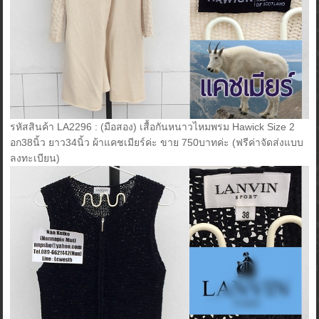
รหัสสินค้า LA2296 : (มือสอง) เสื้อกันหนาวไหมพรม Hawick Size 2
อก38นิ้ว ยาว34นิ้ว ผ้าแคชเมียร์ค่ะ ขาย 750บาทค่ะ (ฟรีค่าจัดส่งแบบ
ลงทะเบียน)