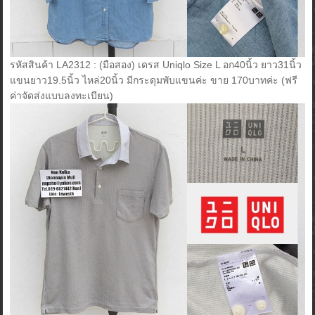
รหัสสินค้า LA2312 : (มือสอง) เดรส Uniqlo Size L อก40นิ้ว ยาว31นิ้ว
แขนยาว19.5นิ้ว ไหล่20นิ้ว มีกระดุมพับแขนค่ะ ขาย 170บาทค่ะ (ฟรี
ค่าจัดส่งแบบลงทะเบียน)