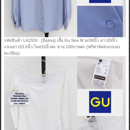
รหัสสินค้า LA2320 : (มือสอง) เสื้อ Gu Size M อก38นิ้ว ยาว25นิ้ว
แขนยาว23.5นิ้ว ไหล่15นิ้วค่ะ ขาย 100บาทค่ะ (ฟรีค่าจัดส่งแบบลง
ทะเบียน)