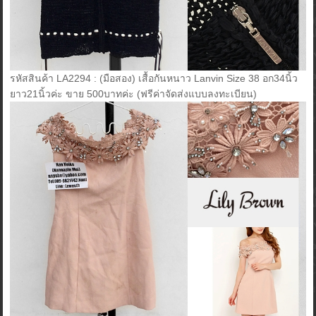
รหัสสินค้า LA2294 : (มือสอง) เสื้อกันหนาว Lanvin Size 38 อก34นิ้ว
ยาว21นิ้วค่ะ ขาย 500บาทค่ะ (ฟรีค่าจัดส่งแบบลงทะเบียน)