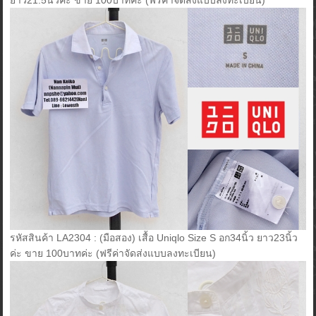
ยาว21.5นิ้วค่ะ ขาย 100บาทค่ะ (ฟรีค่าจัดส่งแบบลงทะเบียน)
รหัสสินค้า LA2304 : (มือสอง) เสื้อ Uniqlo Size S อก34นิ้ว ยาว23นิ้ว
ค่ะ ขาย 100บาทค่ะ (ฟรีค่าจัดส่งแบบลงทะเบียน)