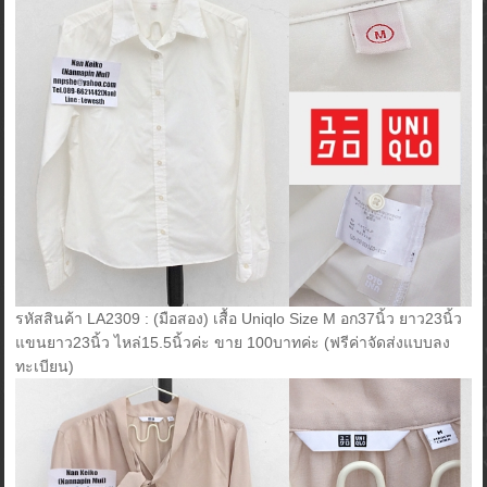
รหัสสินค้า LA2309 : (มือสอง) เสื้อ Uniqlo Size M อก37นิ้ว ยาว23นิ้ว
แขนยาว23นิ้ว ไหล่15.5นิ้วค่ะ ขาย 100บาทค่ะ (ฟรีค่าจัดส่งแบบลง
ทะเบียน)