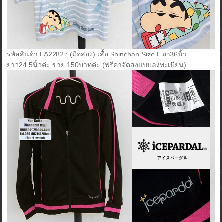
รหัสสินค้า LA2282 : (มือสอง) เสื้อ Shinchan Size L อก36นิ้ว
ยาว24.5นิ้วค่ะ ขาย 150บาทค่ะ (ฟรีค่าจัดส่งแบบลงทะเบียน)