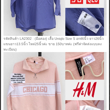
รหัสสินค้า LA2302 : (มือสอง) เสื้อ Uniqlo Size S อก46นิ้ว ยาว26นิ้ว
แขนยาว13.5นิ้ว ไหล่25นิ้วค่ะ ขาย 150บาทค่ะ (ฟรีค่าจัดส่งแบบลง
ทะเบียน)