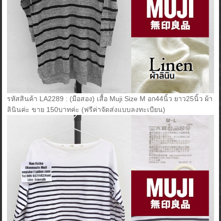
รหัสสินค้า LA2289 : (มือสอง) เสื้อ Muji Size M อก44นิ้ว ยาว25นิ้ว ผ้า
ลินินค่ะ ขาย 150บาทค่ะ (ฟรีค่าจัดส่งแบบลงทะเบียน)