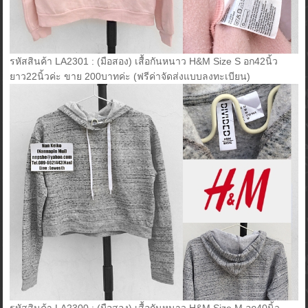
รหัสสินค้า LA2301 : (มือสอง) เสื้อกันหนาว H&M Size S อก42นิ้ว
ยาว22นิ้วค่ะ ขาย 200บาทค่ะ (ฟรีค่าจัดส่งแบบลงทะเบียน)
รหัสสินค้า LA2300 : (มือสอง) เสื้อกันหนาว H&M Size M อก40นิ้ว