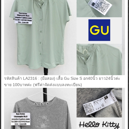
รหัสสินค้า LA2316 : (มือสอง) เสื้อ Gu Size S อก40นิ้ว ยาว24นิ้วค่ะ
ขาย 100บาทค่ะ (ฟรีค่าจัดส่งแบบลงทะเบียน)