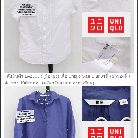
รหัสสินค้า LA2303 : (มือสอง) เสื้อ Uniqlo Size S อก34นิ้ว ยาว24นิ้ว
ค่ะ ขาย 100บาทค่ะ (ฟรีค่าจัดส่งแบบลงทะเบียน)