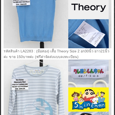
รหัสสินค้า LA2283 : (มือสอง) เสื้อ Theory Size 2 อก30นิ้ว ยาว21นิ้ว
ค่ะ ขาย 150บาทค่ะ (ฟรีค่าจัดส่งแบบลงทะเบียน)