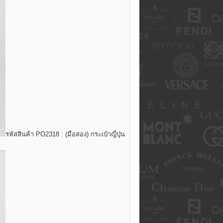
รหัสสินค้า PO2318 : (มือสอง) กระเป๋าญี่ปุ่น