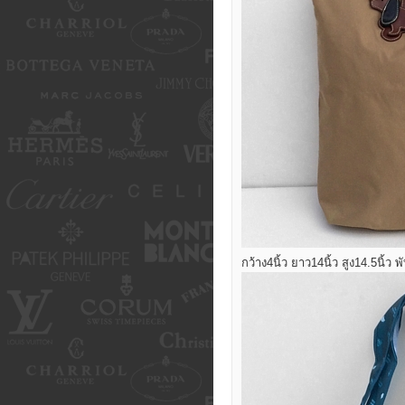
กว้าง4นิ้ว ยาว14นิ้ว สูง14.5นิ้ว