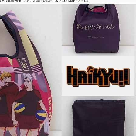
10.5นิ้วค่ะ ขาย 70บาทค่ะ (ฟรีค่าจัดส่งแบบลงทะเบียน)