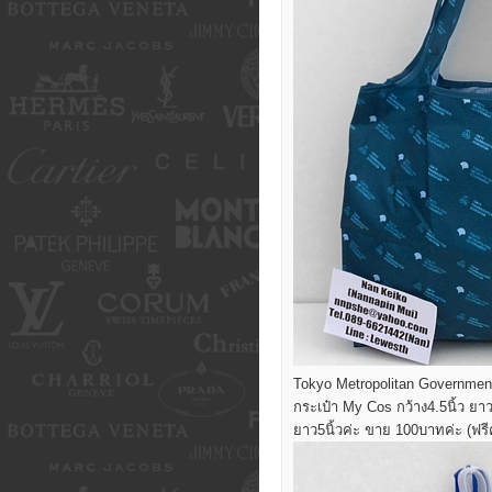
Tokyo Metropolitan Government ก
กระเป๋า My Cos กว้าง4.5นิ้ว ยาว
ยาว5นิ้วค่ะ ขาย 100บาทค่ะ (ฟรี