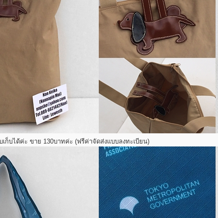
 พับเก็บได้ค่ะ ขาย 130บาทค่ะ (ฟรีค่าจัดส่งแบบลงทะเบียน)