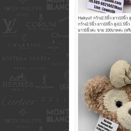
Haikyu!! กว้าง2.5นิ้ว ยาว10นิ้ว 
กว้าง2.5นิ้ว ยาว10นิ้ว สูง11.5นิ
ยาว5นิ้วค่ะ ขาย 100บาทค่ะ (ฟรี