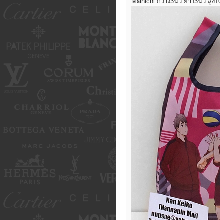
Mainichi กว้าง3นิ้ว ยาว3นิ้ว สูง