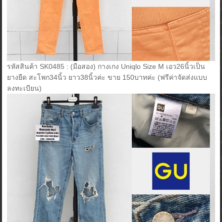
รหัสสินค้า SK0485 : (มือสอง) กางเกง Uniqlo Size M เอว26นิ้วเป็น
ยางยืด สะโพก34นิ้ว ยาว38นิ้วค่ะ ขาย 150บาทค่ะ (ฟรีค่าจัดส่งแบบ
ลงทะเบียน)