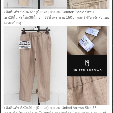
รหัสสินค้า SK0492 : (มือสอง) กางเกง Comfort Basic Size L
เอว28นิ้ว สะโพก38นิ้ว ยาว37นิ้วค่ะ ขาย 150บาทค่ะ (ฟรีค่าจัดส่งแบบ
ลงทะเบียน)
รหัสสินค้า SK0491 : (มือสอง) กางเกง United Arrows Size 38