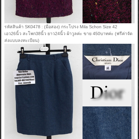
รหัสสินค้า SK0478 : (มือสอง) กระโปรง Mila Schon Size 42
เอว26นิ้ว สะโพก38นิ้ว ยาว24นิ้ว ผ้าวูลค่ะ ขาย 450บาทค่ะ (ฟรีค่าจัด
ส่งแบบลงทะเบียน)