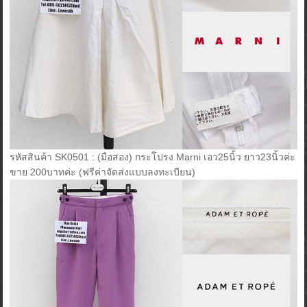
รหัสสินค้า SK0501 : (มือสอง) กระโปรง Marni เอว25นิ้ว ยาว23นิ้วค่ะ
ขาย 200บาทค่ะ (ฟรีค่าจัดส่งแบบลงทะเบียน)