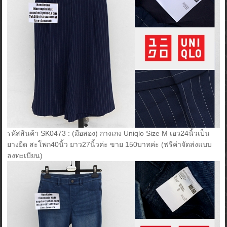
รหัสสินค้า SK0473 : (มือสอง) กางเกง Uniqlo Size M เอว24นิ้วเป็น
ยางยืด สะโพก40นิ้ว ยาว27นิ้วค่ะ ขาย 150บาทค่ะ (ฟรีค่าจัดส่งแบบ
ลงทะเบียน)