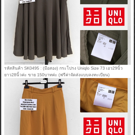
รหัสสินค้า SK0495 : (มือสอง) กระโปรง Uniqlo Size 73 เอว29นิ้ว
ยาว28นิ้วค่ะ ขาย 150บาทค่ะ (ฟรีค่าจัดส่งแบบลงทะเบียน)