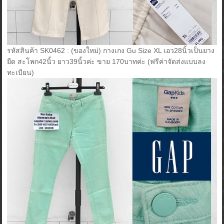
รหัสสินค้า SK0462 : (ของใหม่) กางเกง Gu Size XL เอว28นิ้วเป็นยาง
ยืด สะโพก42นิ้ว ยาว39นิ้วค่ะ ขาย 170บาทค่ะ (ฟรีค่าจัดส่งแบบลง
ทะเบียน)