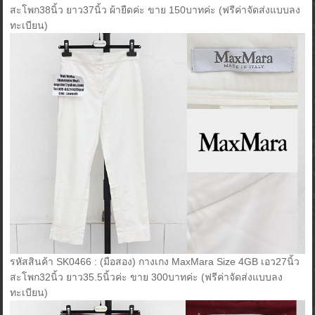
สะโพก38นิ้ว ยาว37นิ้ว ผ้ายืดค่ะ ขาย 150บาทค่ะ (ฟรีค่าจัดส่งแบบลง
ทะเบียน)
รหัสสินค้า SK0466 : (มือสอง) กางเกง MaxMara Size 4GB เอว27นิ้ว
สะโพก32นิ้ว ยาว35.5นิ้วค่ะ ขาย 300บาทค่ะ (ฟรีค่าจัดส่งแบบลง
ทะเบียน)