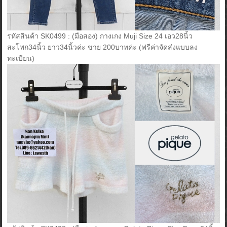
รหัสสินค้า SK0499 : (มือสอง) กางเกง Muji Size 24 เอว28นิ้ว
สะโพก34นิ้ว ยาว34นิ้วค่ะ ขาย 200บาทค่ะ (ฟรีค่าจัดส่งแบบลง
ทะเบียน)