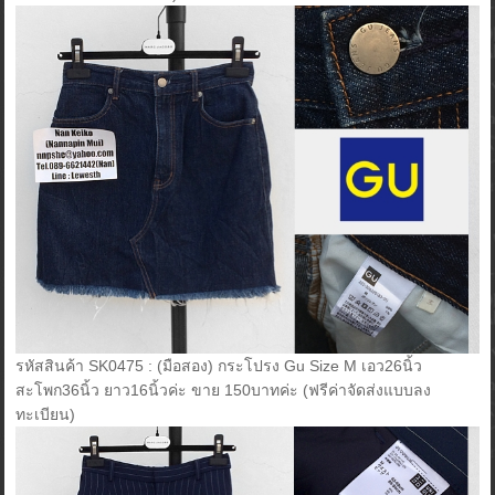
รหัสสินค้า SK0475 : (มือสอง) กระโปรง Gu Size M เอว26นิ้ว
สะโพก36นิ้ว ยาว16นิ้วค่ะ ขาย 150บาทค่ะ (ฟรีค่าจัดส่งแบบลง
ทะเบียน)