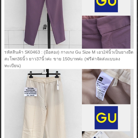
รหัสสินค้า SK0463 : (มือสอง) กางเกง Gu Size M เอว24นิ้วเป็นยางยืด
สะโพก36นิ้ว ยาว37นิ้วค่ะ ขาย 150บาทค่ะ (ฟรีค่าจัดส่งแบบลง
ทะเบียน)