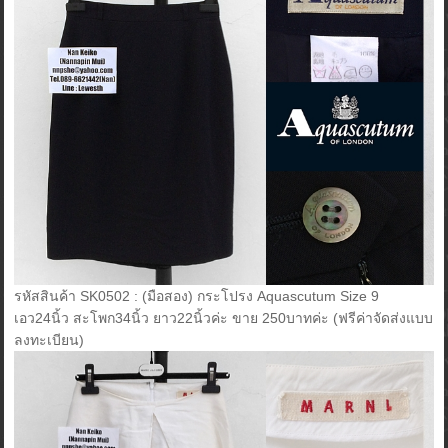
รหัสสินค้า SK0502 : (มือสอง) กระโปรง Aquascutum Size 9
เอว24นิ้ว สะโพก34นิ้ว ยาว22นิ้วค่ะ ขาย 250บาทค่ะ (ฟรีค่าจัดส่งแบบ
ลงทะเบียน)