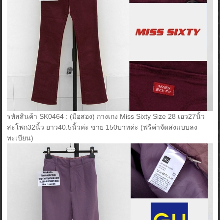
รหัสสินค้า SK0464 : (มือสอง) กางเกง Miss Sixty Size 28 เอว27นิ้ว
สะโพก32นิ้ว ยาว40.5นิ้วค่ะ ขาย 150บาทค่ะ (ฟรีค่าจัดส่งแบบลง
ทะเบียน)