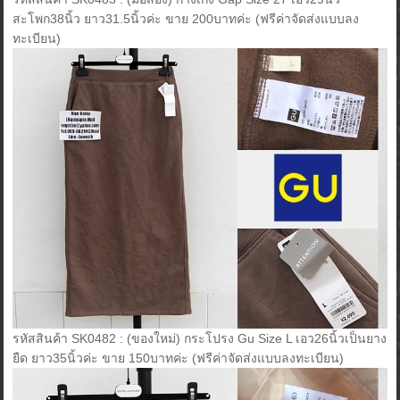
สะโพก38นิ้ว ยาว31.5นิ้วค่ะ ขาย 200บาทค่ะ (ฟรีค่าจัดส่งแบบลง
ทะเบียน)
รหัสสินค้า SK0482 : (ของใหม่) กระโปรง Gu Size L เอว26นิ้วเป็นยาง
ยืด ยาว35นิ้วค่ะ ขาย 150บาทค่ะ (ฟรีค่าจัดส่งแบบลงทะเบียน)