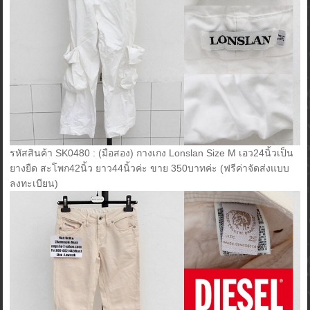
รหัสสินค้า SK0480 : (มือสอง) กางเกง Lonslan Size M เอว24นิ้วเป็น
ยางยืด สะโพก42นิ้ว ยาว44นิ้วค่ะ ขาย 350บาทค่ะ (ฟรีค่าจัดส่งแบบ
ลงทะเบียน)