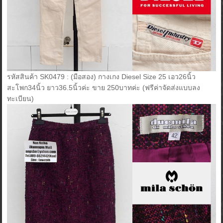
รหัสสินค้า SK0479 : (มือสอง) กางเกง Diesel Size 25 เอว26นิ้ว
สะโพก34นิ้ว ยาว36.5นิ้วค่ะ ขาย 250บาทค่ะ (ฟรีค่าจัดส่งแบบลง
ทะเบียน)