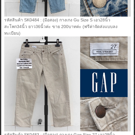
รหัสสินค้า SK0484 : (มือสอง) กางเกง Gu Size S เอว28นิ้ว
สะโพก34นิ้ว ยาว36นิ้วค่ะ ขาย 200บาทค่ะ (ฟรีค่าจัดส่งแบบลง
ทะเบียน)
รหัสสินค้า SK0483 : (มือสอง) กางเกง Gap Size 27 เอว29นิ้ว