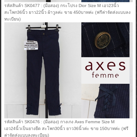
รหัสสินค้า SK0477 : (มือสอง) กระโปรง Dior Size M เอว23นิ้ว
สะโพก36นิ้ว ยาว22นิ้ว ผ้าวูลค่ะ ขาย 450บาทค่ะ (ฟรีค่าจัดส่งแบบลง
ทะเบียน)
รหัสสินค้า SK0476 : (มือสอง) กางเกง Axes Femme Size M
เอว24นิ้วเป็นยางยืด สะโพก30นิ้ว ยาว36นิ้วค่ะ ขาย 150บาทค่ะ (ฟรี
ค่าจัดส่งแบบลงทะเบียน)