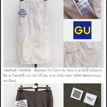
รหัสสินค้า SK0496 : (มือสอง) กระโปรง Gu Size S เอว23นิ้วเป็นยาง
ยืด สะโพก34นิ้ว ยาว31.5นิ้วค่ะ ขาย 150บาทค่ะ (ฟรีค่าจัดส่งแบบลง
ทะเบียน)