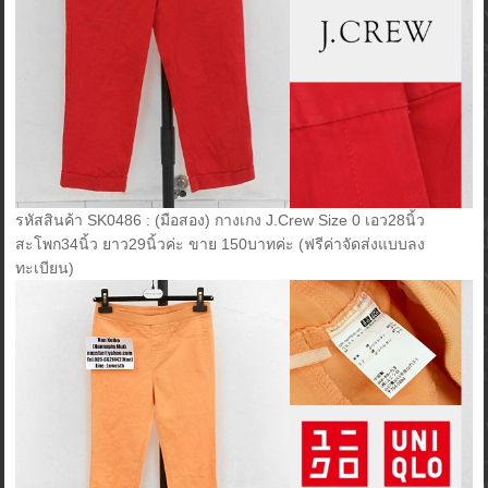
รหัสสินค้า SK0486 : (มือสอง) กางเกง J.Crew Size 0 เอว28นิ้ว
สะโพก34นิ้ว ยาว29นิ้วค่ะ ขาย 150บาทค่ะ (ฟรีค่าจัดส่งแบบลง
ทะเบียน)