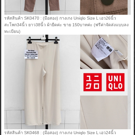
รหัสสินค้า SK0470 : (มือสอง) กางเกง Uniqlo Size L เอว26นิ้ว
สะโพก34นิ้ว ยาว38นิ้ว ผ้ายืดค่ะ ขาย 150บาทค่ะ (ฟรีค่าจัดส่งแบบลง
ทะเบียน)
รหัสสินค้า SK0468 : (มือสอง) กางเกง Uniqlo Size L เอว24นิ้ว