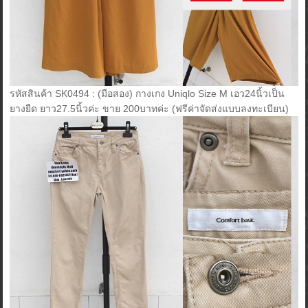
รหัสสินค้า SK0494 : (มือสอง) กางเกง Uniqlo Size M เอว24นิ้วเป็น
ยางยืด ยาว27.5นิ้วค่ะ ขาย 200บาทค่ะ (ฟรีค่าจัดส่งแบบลงทะเบียน)