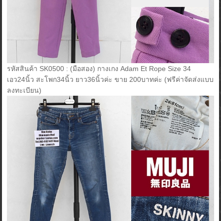
รหัสสินค้า SK0500 : (มือสอง) กางเกง Adam Et Rope Size 34
เอว24นิ้ว สะโพก34นิ้ว ยาว36นิ้วค่ะ ขาย 200บาทค่ะ (ฟรีค่าจัดส่งแบบ
ลงทะเบียน)