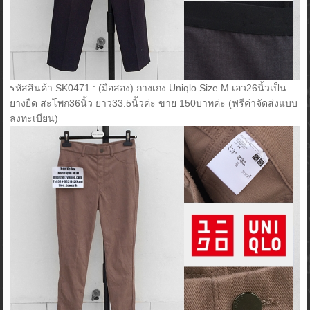
รหัสสินค้า SK0471 : (มือสอง) กางเกง Uniqlo Size M เอว26นิ้วเป็น
ยางยืด สะโพก36นิ้ว ยาว33.5นิ้วค่ะ ขาย 150บาทค่ะ (ฟรีค่าจัดส่งแบบ
ลงทะเบียน)