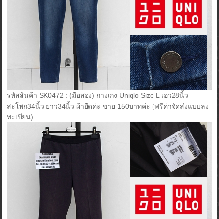
รหัสสินค้า SK0472 : (มือสอง) กางเกง Uniqlo Size L เอว28นิ้ว
สะโพก34นิ้ว ยาว34นิ้ว ผ้ายืดค่ะ ขาย 150บาทค่ะ (ฟรีค่าจัดส่งแบบลง
ทะเบียน)