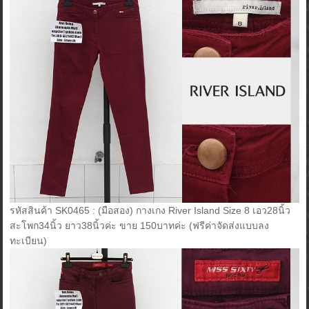
รหัสสินค้า SK0465 : (มือสอง) กางเกง River Island Size 8 เอว28นิ้ว
สะโพก34นิ้ว ยาว38นิ้วค่ะ ขาย 150บาทค่ะ (ฟรีค่าจัดส่งแบบลง
ทะเบียน)