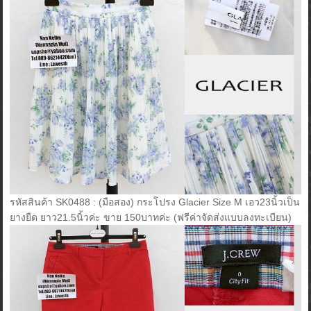
รหัสสินค้า SK0488 : (มือสอง) กระโปรง Glacier Size M เอว23นิ้วเป็น
ยางยืด ยาว21.5นิ้วค่ะ ขาย 150บาทค่ะ (ฟรีค่าจัดส่งแบบลงทะเบียน)