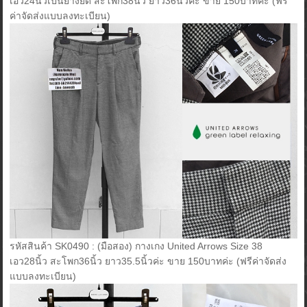
เอว24นิ้วเป็นยางยืด สะโพก38นิ้ว ยาว36นิ้วค่ะ ขาย 150บาทค่ะ (ฟรี
ค่าจัดส่งแบบลงทะเบียน)
รหัสสินค้า SK0490 : (มือสอง) กางเกง United Arrows Size 38
เอว28นิ้ว สะโพก36นิ้ว ยาว35.5นิ้วค่ะ ขาย 150บาทค่ะ (ฟรีค่าจัดส่ง
แบบลงทะเบียน)