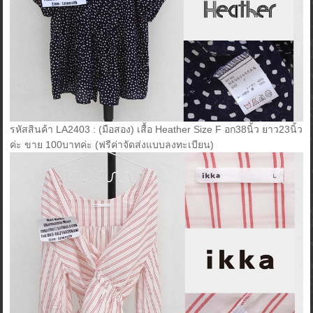
รหัสสินค้า LA2403 : (มือสอง) เสื้อ Heather Size F อก38นิ้ว ยาว23นิ้ว
ค่ะ ขาย 100บาทค่ะ (ฟรีค่าจัดส่งแบบลงทะเบียน)