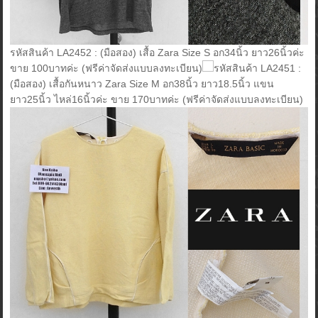
รหัสสินค้า LA2452 : (มือสอง) เสื้อ Zara Size S อก34นิ้ว ยาว26นิ้วค่ะ
ขาย 100บาทค่ะ (ฟรีค่าจัดส่งแบบลงทะเบียน)
รหัสสินค้า LA2451 :
(มือสอง) เสื้อกันหนาว Zara Size M อก38นิ้ว ยาว18.5นิ้ว แขน
ยาว25นิ้ว ไหล่16นิ้วค่ะ ขาย 170บาทค่ะ (ฟรีค่าจัดส่งแบบลงทะเบียน)