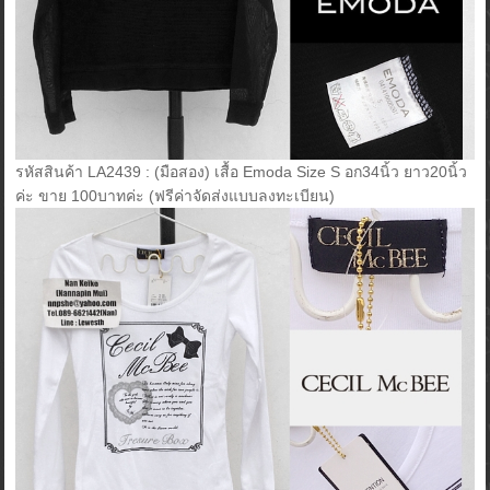
รหัสสินค้า LA2439 : (มือสอง) เสื้อ Emoda Size S อก34นิ้ว ยาว20นิ้ว
ค่ะ ขาย 100บาทค่ะ (ฟรีค่าจัดส่งแบบลงทะเบียน)