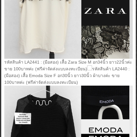
รหัสสินค้า LA2441 : (มือสอง) เสื้อ Zara Size M อก34นิ้ว ยาว22นิ้วค่ะ
ขาย 100บาทค่ะ (ฟรีค่าจัดส่งแบบลงทะเบียน)
รหัสสินค้า LA2440 :
(มือสอง) เสื้อ Emoda Size F อก30นิ้ว ยาว30นิ้ว ผ้าบางค่ะ ขาย
100บาทค่ะ (ฟรีค่าจัดส่งแบบลงทะเบียน)