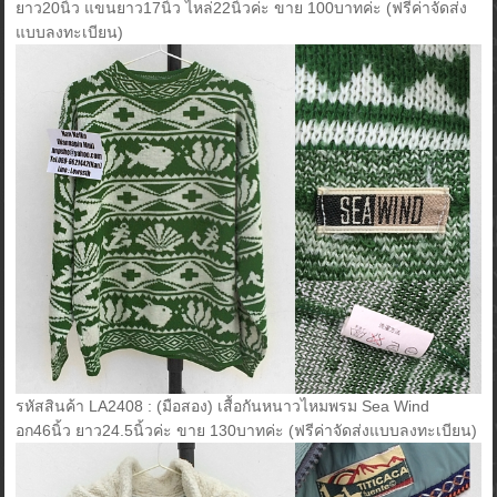
ยาว20นิ้ว แขนยาว17นิ้ว ไหล่22นิ้วค่ะ ขาย 100บาทค่ะ (ฟรีค่าจัดส่ง
แบบลงทะเบียน)
รหัสสินค้า LA2408 : (มือสอง) เสื้อกันหนาวไหมพรม Sea Wind
อก46นิ้ว ยาว24.5นิ้วค่ะ ขาย 130บาทค่ะ (ฟรีค่าจัดส่งแบบลงทะเบียน)