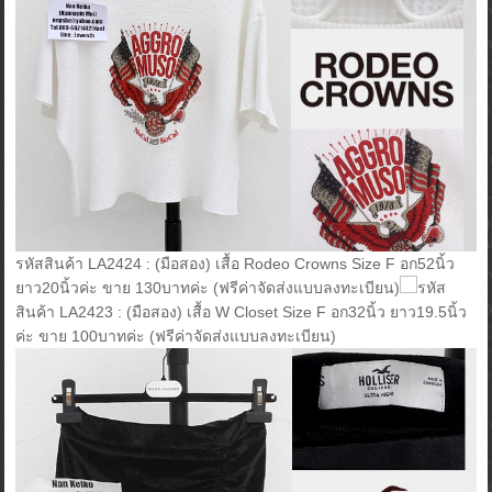
รหัสสินค้า LA2424 : (มือสอง) เสื้อ Rodeo Crowns Size F อก52นิ้ว
ยาว20นิ้วค่ะ ขาย 130บาทค่ะ (ฟรีค่าจัดส่งแบบลงทะเบียน)
รหัส
สินค้า LA2423 : (มือสอง) เสื้อ W Closet Size F อก32นิ้ว ยาว19.5นิ้ว
ค่ะ ขาย 100บาทค่ะ (ฟรีค่าจัดส่งแบบลงทะเบียน)