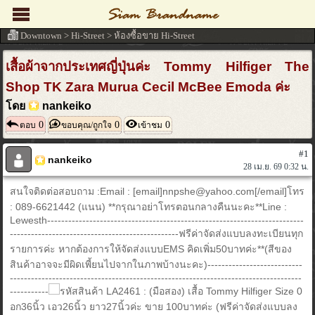
Downtown
>
Hi-Street
>
ห้องซื้อขาย Hi-Street
เสื้อผ้าจากประเทศญี่ปุ่นค่ะ Tommy Hilfiger The
Shop TK Zara Murua Cecil McBee Emoda ค่ะ
โดย
nankeiko
0
0
0
ตอบ
ขอบคุณ/ถูกใจ
เข้าชม
#1
nankeiko
28 เม.ย. 69 0:32 น.
สนใจติดต่อสอบถาม :Email : [email]nnpshe@yahoo.com[/email]โทร
: 089-6621442 (แนน) **กรุณาอย่าโทรตอนกลางคืนนะคะ**Line :
Lewesth-------------------------------------------------------------------------
------------------------------------------------ฟรีค่าจัดส่งแบบลงทะเบียนทุก
รายการค่ะ หากต้องการให้จัดส่งแบบEMS คิดเพิ่ม50บาทค่ะ**(สีของ
สินค้าอาจจะมีผิดเพี้ยนไปจากในภาพบ้างนะคะ)---------------------------
-----------------------------------------------------------------------------------
-----------
รหัสสินค้า LA2461 : (มือสอง) เสื้อ Tommy Hilfiger Size 0
อก36นิ้ว เอว26นิ้ว ยาว27นิ้วค่ะ ขาย 100บาทค่ะ (ฟรีค่าจัดส่งแบบลง