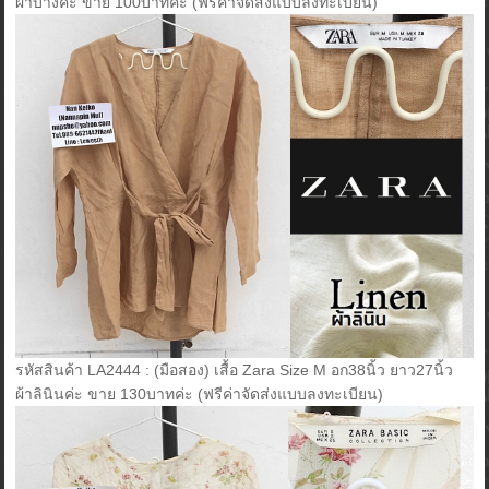
ผ้าบางค่ะ ขาย 100บาทค่ะ (ฟรีค่าจัดส่งแบบลงทะเบียน)
รหัสสินค้า LA2444 : (มือสอง) เสื้อ Zara Size M อก38นิ้ว ยาว27นิ้ว
ผ้าลินินค่ะ ขาย 130บาทค่ะ (ฟรีค่าจัดส่งแบบลงทะเบียน)