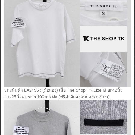
รหัสสินค้า LA2456 : (มือสอง) เสื้อ The Shop TK Size M อก42นิ้ว
ยาว25นิ้วค่ะ ขาย 100บาทค่ะ (ฟรีค่าจัดส่งแบบลงทะเบียน)