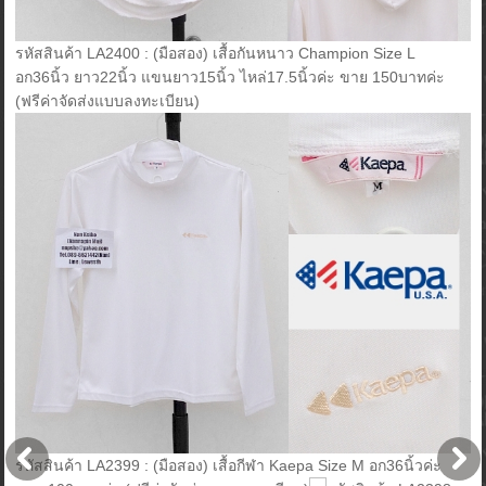
รหัสสินค้า LA2400 : (มือสอง) เสื้อกันหนาว Champion Size L
อก36นิ้ว ยาว22นิ้ว แขนยาว15นิ้ว ไหล่17.5นิ้วค่ะ ขาย 150บาทค่ะ
(ฟรีค่าจัดส่งแบบลงทะเบียน)
รหัสสินค้า LA2399 : (มือสอง) เสื้อกีฬา Kaepa Size M อก36นิ้วค่ะ