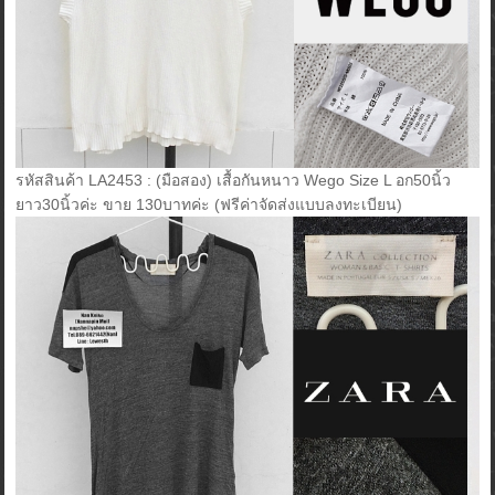
รหัสสินค้า LA2453 : (มือสอง) เสื้อกันหนาว Wego Size L อก50นิ้ว
ยาว30นิ้วค่ะ ขาย 130บาทค่ะ (ฟรีค่าจัดส่งแบบลงทะเบียน)