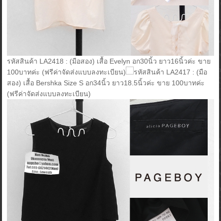
รหัสสินค้า LA2418 : (มือสอง) เสื้อ Evelyn อก30นิ้ว ยาว16นิ้วค่ะ ขาย
100บาทค่ะ (ฟรีค่าจัดส่งแบบลงทะเบียน)
รหัสสินค้า LA2417 : (มือ
สอง) เสื้อ Bershka Size S อก34นิ้ว ยาว18.5นิ้วค่ะ ขาย 100บาทค่ะ
(ฟรีค่าจัดส่งแบบลงทะเบียน)