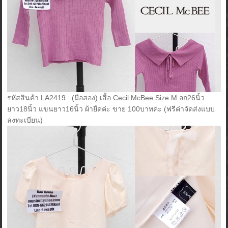
รหัสสินค้า LA2419 : (มือสอง) เสื้อ Cecil McBee Size M อก26นิ้ว
ยาว18นิ้ว แขนยาว16นิ้ว ผ้ายืดค่ะ ขาย 100บาทค่ะ (ฟรีค่าจัดส่งแบบ
ลงทะเบียน)