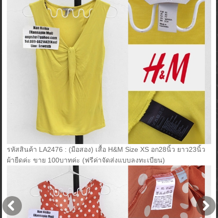
รหัสสินค้า LA2476 : (มือสอง) เสื้อ H&M Size XS อก28นิ้ว ยาว23นิ้ว
ผ้ายืดค่ะ ขาย 100บาทค่ะ (ฟรีค่าจัดส่งแบบลงทะเบียน)