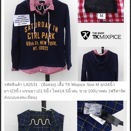
รหัสสินค้า LA2531 : (มือสอง) เสื้อ TK Mixpice Size M อก34นิ้ว
ยาว23นิ้ว แขนยาว21.5นิ้ว ไหล่14.5นิ้วค่ะ ขาย 100บาทค่ะ (ฟรีค่าจัด
ส่งแบบลงทะเบียน)