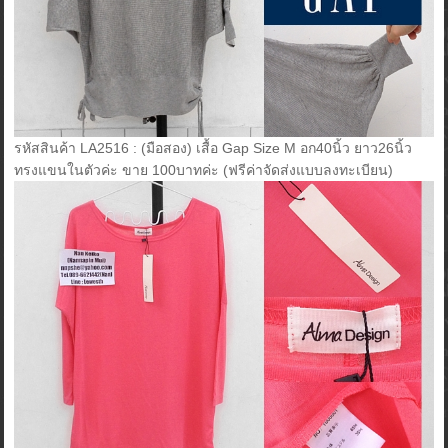
รหัสสินค้า LA2516 : (มือสอง) เสื้อ Gap Size M อก40นิ้ว ยาว26นิ้ว
ทรงแขนในตัวค่ะ ขาย 100บาทค่ะ (ฟรีค่าจัดส่งแบบลงทะเบียน)