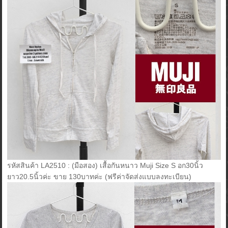
รหัสสินค้า LA2510 : (มือสอง) เสื้อกันหนาว Muji Size S อก30นิ้ว
ยาว20.5นิ้วค่ะ ขาย 130บาทค่ะ (ฟรีค่าจัดส่งแบบลงทะเบียน)