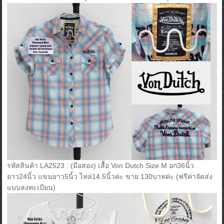
รหัสสินค้า LA2523 : (มือสอง) เสื้อ Von Dutch Size M อก36นิ้ว
ยาว24นิ้ว แขนยาว5นิ้ว ไหล่14.5นิ้วค่ะ ขาย 130บาทค่ะ (ฟรีค่าจัดส่ง
แบบลงทะเบียน)