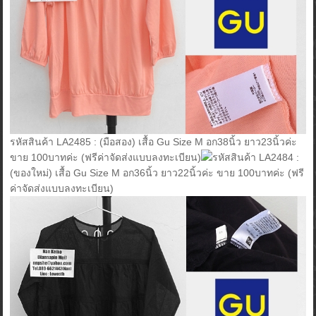
รหัสสินค้า LA2485 : (มือสอง) เสื้อ Gu Size M อก38นิ้ว ยาว23นิ้วค่ะ
ขาย 100บาทค่ะ (ฟรีค่าจัดส่งแบบลงทะเบียน)
รหัสสินค้า LA2484 :
(ของใหม่) เสื้อ Gu Size M อก36นิ้ว ยาว22นิ้วค่ะ ขาย 100บาทค่ะ (ฟรี
ค่าจัดส่งแบบลงทะเบียน)