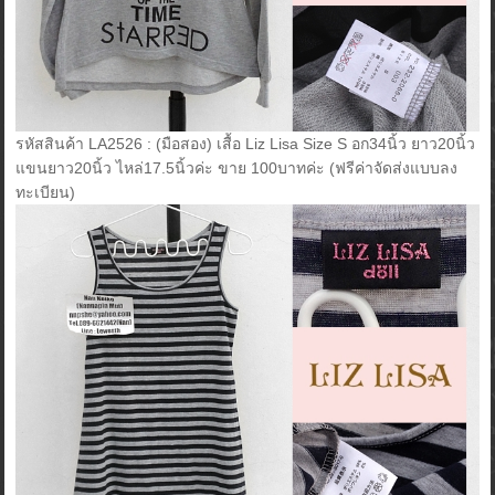
รหัสสินค้า LA2526 : (มือสอง) เสื้อ Liz Lisa Size S อก34นิ้ว ยาว20นิ้ว
แขนยาว20นิ้ว ไหล่17.5นิ้วค่ะ ขาย 100บาทค่ะ (ฟรีค่าจัดส่งแบบลง
ทะเบียน)