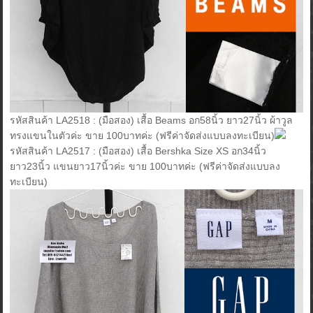
รหัสสินค้า LA2518 : (มือสอง) เสื้อ Beams อก58นิ้ว ยาว27นิ้ว ผ้าวูล
ทรงแขนในตัวค่ะ ขาย 100บาทค่ะ (ฟรีค่าจัดส่งแบบลงทะเบียน)
รหัสสินค้า LA2517 : (มือสอง) เสื้อ Bershka Size XS อก34นิ้ว
ยาว23นิ้ว แขนยาว17นิ้วค่ะ ขาย 100บาทค่ะ (ฟรีค่าจัดส่งแบบลง
ทะเบียน)