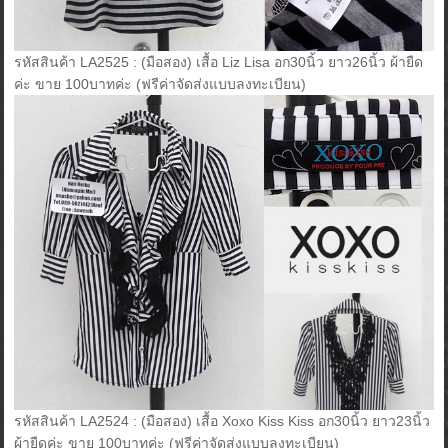
รหัสสินค้า LA2525 : (มือสอง) เสื้อ Liz Lisa อก30นิ้ว ยาว26นิ้ว ผ้ายืด
ค่ะ ขาย 100บาทค่ะ (ฟรีค่าจัดส่งแบบลงทะเบียน)
รหัสสินค้า LA2524 : (มือสอง) เสื้อ Xoxo Kiss Kiss อก30นิ้ว ยาว23นิ้ว
ผ้ายืดค่ะ ขาย 100บาทค่ะ (ฟรีค่าจัดส่งแบบลงทะเบียน)