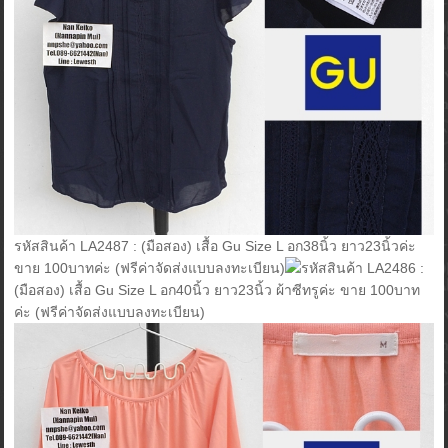
รหัสสินค้า LA2487 : (มือสอง) เสื้อ Gu Size L อก38นิ้ว ยาว23นิ้วค่ะ
ขาย 100บาทค่ะ (ฟรีค่าจัดส่งแบบลงทะเบียน)
รหัสสินค้า LA2486 :
(มือสอง) เสื้อ Gu Size L อก40นิ้ว ยาว23นิ้ว ผ้าซีทรูค่ะ ขาย 100บาท
ค่ะ (ฟรีค่าจัดส่งแบบลงทะเบียน)