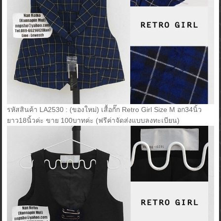
รหัสสินค้า LA2530 : (ของใหม่) เสื้อกั๊ก Retro Girl Size M อก34นิ้ว
ยาว18นิ้วค่ะ ขาย 100บาทค่ะ (ฟรีค่าจัดส่งแบบลงทะเบียน)