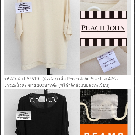
รหัสสินค้า LA2519 : (มือสอง) เสื้อ Peach John Size L อก42นิ้ว
ยาว25นิ้วค่ะ ขาย 100บาทค่ะ (ฟรีค่าจัดส่งแบบลงทะเบียน)