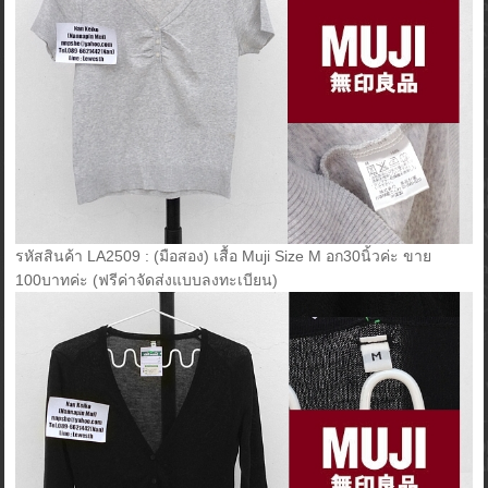
รหัสสินค้า LA2509 : (มือสอง) เสื้อ Muji Size M อก30นิ้วค่ะ ขาย
100บาทค่ะ (ฟรีค่าจัดส่งแบบลงทะเบียน)