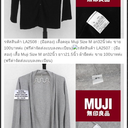
รหัสสินค้า LA2508 : (มือสอง) เสื้อคลุม Muji Size M อก32นิ้วค่ะ ขาย
100บาทค่ะ (ฟรีค่าจัดส่งแบบลงทะเบียน)
รหัสสินค้า LA2507 : (มือ
สอง) เสื้อ Muji Size M อก32นิ้ว ยาว21.5นิ้ว ผ้ายืดค่ะ ขาย 100บาทค่ะ
(ฟรีค่าจัดส่งแบบลงทะเบียน)