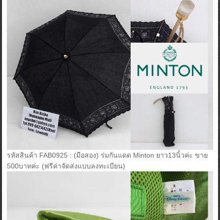
รหัสสินค้า FAB0925 : (มือสอง) ร่มกันแดด Minton ยาว13นิ้วค่ะ ขาย
500บาทค่ะ (ฟรีค่าจัดส่งแบบลงทะเบียน)