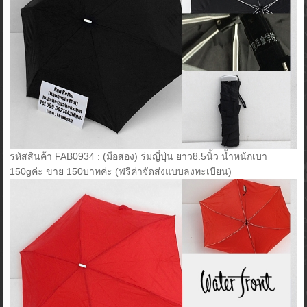
รหัสสินค้า FAB0934 : (มือสอง) ร่มญี่ปุ่น ยาว8.5นิ้ว น้ำหนักเบา
150gค่ะ ขาย 150บาทค่ะ (ฟรีค่าจัดส่งแบบลงทะเบียน)