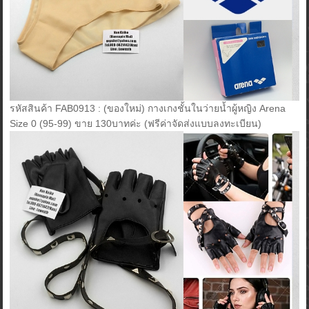
รหัสสินค้า FAB0913 : (ของใหม่) กางเกงชั้นในว่ายน้ำผู้หญิง Arena
Size 0 (95-99) ขาย 130บาทค่ะ (ฟรีค่าจัดส่งแบบลงทะเบียน)