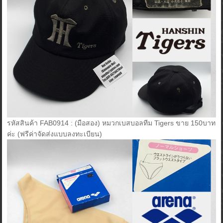
รหัสสินค้า FAB0914 : (มือสอง) หมวกเบสบอลทีม Tigers ขาย 150บาท
ค่ะ (ฟรีค่าจัดส่งแบบลงทะเบียน)