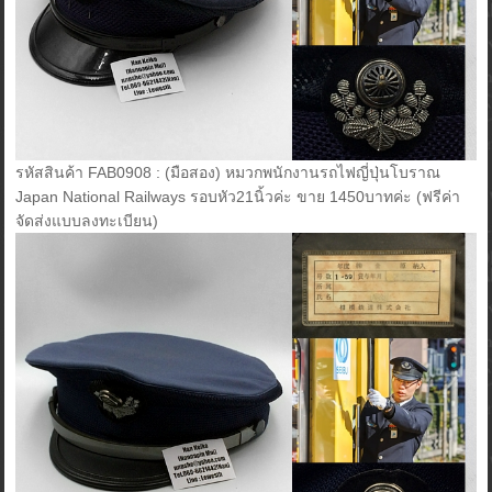
รหัสสินค้า FAB0908 : (มือสอง) หมวกพนักงานรถไฟญี่ปุ่นโบราณ
Japan National Railways รอบหัว21นิ้วค่ะ ขาย 1450บาทค่ะ (ฟรีค่า
จัดส่งแบบลงทะเบียน)