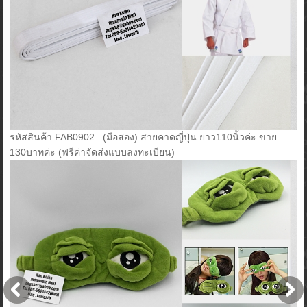
รหัสสินค้า FAB0902 : (มือสอง) สายคาดญี่ปุ่น ยาว110นิ้วค่ะ ขาย
130บาทค่ะ (ฟรีค่าจัดส่งแบบลงทะเบียน)