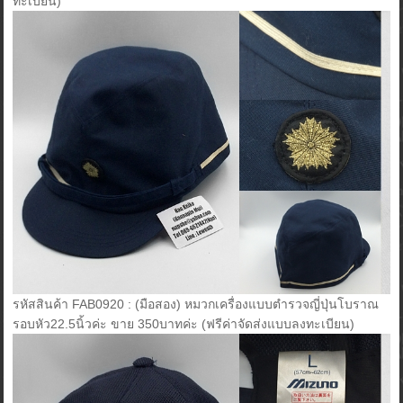
ทะเบียน)
รหัสสินค้า FAB0920 : (มือสอง) หมวกเครื่องแบบตำรวจญี่ปุ่นโบราณ
รอบหัว22.5นิ้วค่ะ ขาย 350บาทค่ะ (ฟรีค่าจัดส่งแบบลงทะเบียน)