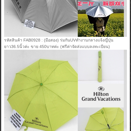
รหัสสินค้า FAB0928 : (มือสอง) ร่มกันUVทำงานกลางแจ้งญี่ปุ่น
ยาว36.5นิ้วค่ะ ขาย 450บาทค่ะ (ฟรีค่าจัดส่งแบบลงทะเบียน)