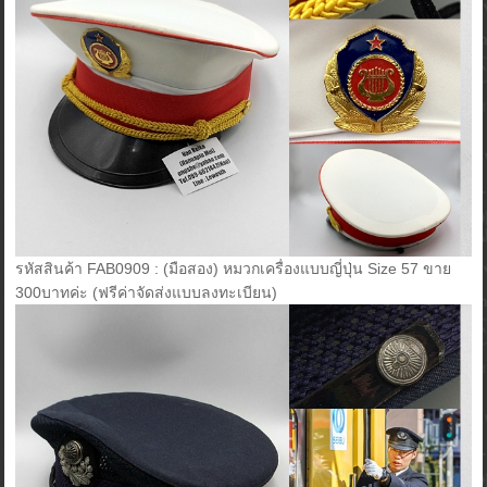
รหัสสินค้า FAB0909 : (มือสอง) หมวกเครื่องแบบญี่ปุ่น Size 57 ขาย
300บาทค่ะ (ฟรีค่าจัดส่งแบบลงทะเบียน)