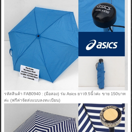
รหัสสินค้า FAB0940 : (มือสอง) ร่ม Asics ยาว9.5นิ้วค่ะ ขาย 150บาท
ค่ะ (ฟรีค่าจัดส่งแบบลงทะเบียน)