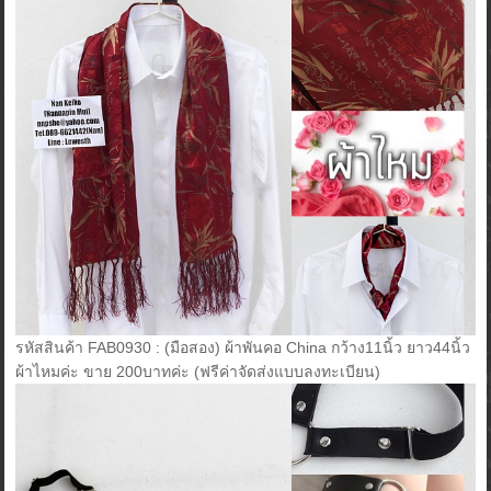
รหัสสินค้า FAB0930 : (มือสอง) ผ้าพันคอ China กว้าง11นิ้ว ยาว44นิ้ว
ผ้าไหมค่ะ ขาย 200บาทค่ะ (ฟรีค่าจัดส่งแบบลงทะเบียน)