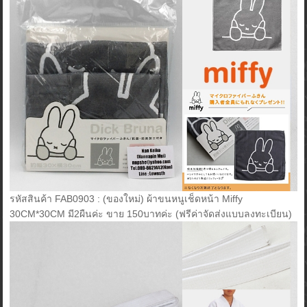
รหัสสินค้า FAB0903 : (ของใหม่) ผ้าขนหนูเช็ดหน้า Miffy
30CM*30CM มี2ผืนค่ะ ขาย 150บาทค่ะ (ฟรีค่าจัดส่งแบบลงทะเบียน)