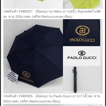
รหัสสินค้า FAB0927 : (มือสอง) ร่ม Hilton ยาว16นิ้ว มีปุ่มกดอัตโนมัติ
ค่ะ ขาย 200บาทค่ะ (ฟรีค่าจัดส่งแบบลงทะเบียน)
รหัสสินค้า FAB0926 : (มือสอง) ร่ม Paolo Gucci ยาว17.5นิ้วค่ะ ขาย
500บาทค่ะ (ฟรีค่าจัดส่งแบบลงทะเบียน)