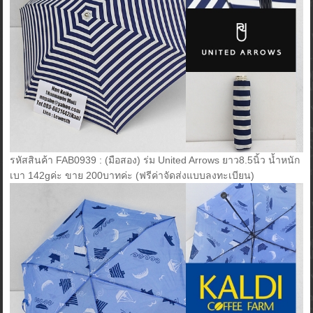
รหัสสินค้า FAB0939 : (มือสอง) ร่ม United Arrows ยาว8.5นิ้ว น้ำหนัก
เบา 142gค่ะ ขาย 200บาทค่ะ (ฟรีค่าจัดส่งแบบลงทะเบียน)