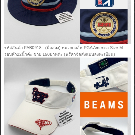
รหัสสินค้า FAB0918 : (มือสอง) หมวกกอล์ฟ PGA America Size M
รอบหัว22นิ้วค่ะ ขาย 150บาทค่ะ (ฟรีค่าจัดส่งแบบลงทะเบียน)