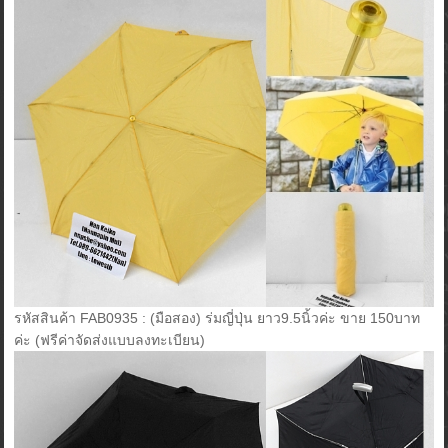
รหัสสินค้า FAB0935 : (มือสอง) ร่มญี่ปุ่น ยาว9.5นิ้วค่ะ ขาย 150บาท
ค่ะ (ฟรีค่าจัดส่งแบบลงทะเบียน)