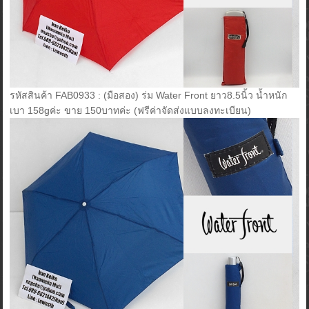
รหัสสินค้า FAB0933 : (มือสอง) ร่ม Water Front ยาว8.5นิ้ว น้ำหนัก
เบา 158gค่ะ ขาย 150บาทค่ะ (ฟรีค่าจัดส่งแบบลงทะเบียน)