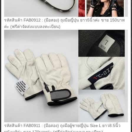
รหัสสินค้า FAB0912 : (มือสอง) ถุงมือญี่ปุ่น ยาว5นิ้วค่ะ ขาย 150บาท
ค่ะ (ฟรีค่าจัดส่งแบบลงทะเบียน)
รหัสสินค้า FAB0911 : (มือสอง) ถุงมือผู้ชายญี่ปุ่น Size L ยาว8.5นิ้ว
หนังแท้ค่ะ ขาย 170บาทค่ะ (ฟรีค่าจัดส่งแบบลงทะเบียน)