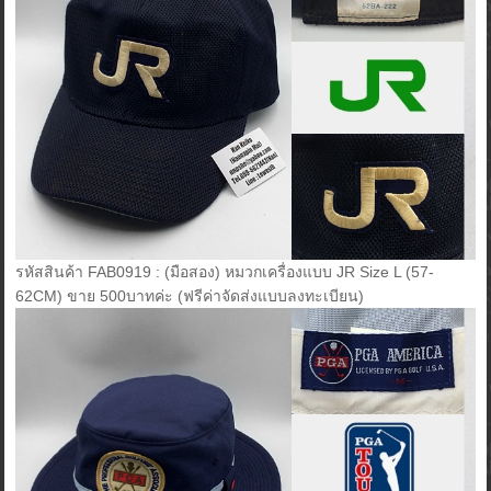
รหัสสินค้า FAB0919 : (มือสอง) หมวกเครื่องแบบ JR Size L (57-
62CM) ขาย 500บาทค่ะ (ฟรีค่าจัดส่งแบบลงทะเบียน)