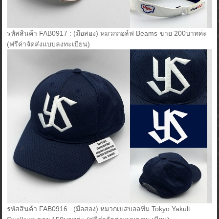
รหัสสินค้า FAB0917 : (มือสอง) หมวกกอล์ฟ Beams ขาย 200บาทค่ะ
(ฟรีค่าจัดส่งแบบลงทะเบียน)
รหัสสินค้า FAB0916 : (มือสอง) หมวกเบสบอลทีม Tokyo Yakult